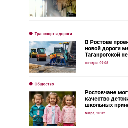
Транспорт и дороги
В Ростове прое
новой дороги м
Таганрогской н
сегодня, 09:08
Общество
Ростовчане мог
качество детск
школьных прин
вчера, 20:32