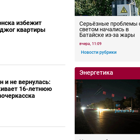
онска избежит
Серьёзные проблемы 
оджог квартиры
светом начались в
Батайске из-за жары
вчера, 11:09
Новости рубрики
Энергетика
н и не вернулась:
кивает 16-летнюю
вочеркасска