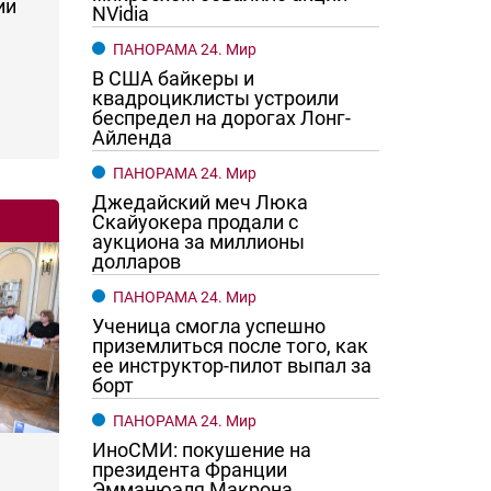
ии
NVidia
ПАНОРАМА 24. Мир
В США байкеры и
квадроциклисты устроили
беспредел на дорогах Лонг-
Айленда
ПАНОРАМА 24. Мир
Джедайский меч Люка
Скайуокера продали с
аукциона за миллионы
долларов
ПАНОРАМА 24. Мир
Ученица смогла успешно
приземлиться после того, как
ее инструктор-пилот выпал за
борт
ПАНОРАМА 24. Мир
ИноСМИ: покушение на
президента Франции
Эмманюэля Макрона