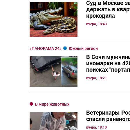
Суд в Москве з
держать в квар
крокодила
вчера, 18:43
«ПАНОРАМА 24»
Южный регион
В Сочи мужчина
иномарки на 420
поисках "порта
вчера, 18:21
В мире животных
Ветеринары Рос
спасли раненог
вчера, 18:10