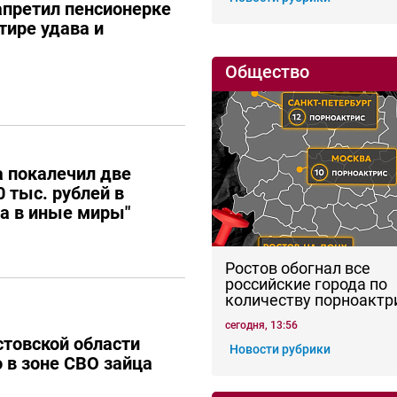
апретил пенсионерке
тире удава и
Общество
 покалечил две
 тыс. рублей в
ла в иные миры"
Ростов обогнал все
российские города по
количеству порноактр
сегодня, 13:56
товской области
Новости рубрики
о в зоне СВО зайца