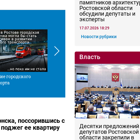
памятников архитекту
Ростовской области
обсудили депутаты и
эксперты
17.07.2026 18:29
Новости рубрики
Власть
ие городского
Красной нитью
Че
орта
нска, поссорившись с
Десятки предложений
поджег ее квартиру
депутатов Ростовской
области закрепили в