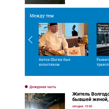
Между тем
 смотрите в оба
Антон Шагин был
Развит
холостяком
трансп
Дежурная часть
Житель Волгодо
бывшей женой, 
сегодня, 10:40