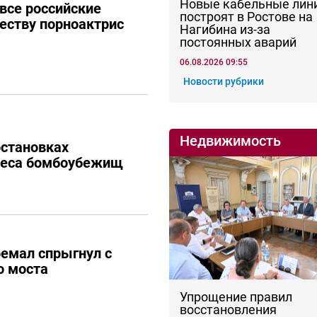
Новые кабельные лин
 все российские
построят в Ростове на
честву порноактрис
Нагибина из-за
постоянных аварий
06.08.2026 09:55
Новости рубрики
Недвижимость
остановках
реса бомбоубежищ
ремал спрыгнул с
о моста
Упрощение правил
восстановления