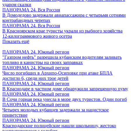
ударом скалки
ПАНОРАМА 24. Вся Россия
В Домодедово задержали авиапассажира с четырьмя сотнями
контрабандных черепах
ПАНОРАМА 24. Вся Россия
В Красноярском крае туристы украли из рыбного хозяйства
12-килограммового живого осетра
Показать ещё
ПАНОРАМА 24. Южный регион
"Газпром нефть" разрешила кубанским водителям заливать
топливо в канистры на своих заправках
ПАНОРАМА 24. Южный регион
Число погибших в Архипо-Осиповке при атаке БПЛА
достигло 6, среди них трое детей
ПАНОРАМА 24. Южный регион
В Краснодаре в частном доме обнаружили запрещенную пуму
ПАНОРАМА 24. Южный регион
В Сочи горная река унесла в море двух туристов. Один погиб
ПАНОРАМА 24. Южный регион
Четырех молодых кубанцев задержали за нацистское
приветствие
ПАНОРАМА 24. Южный регион
Краснодарские полицейские нашли школьницу, жестоко
расправившуюся с голубем