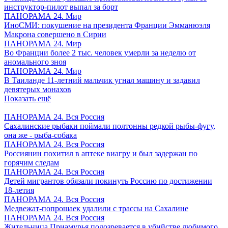
инструктор-пилот выпал за борт
ПАНОРАМА 24. Мир
ИноСМИ: покушение на президента Франции Эмманюэля
Макрона совершено в Сирии
ПАНОРАМА 24. Мир
Во Франции более 2 тыс. человек умерли за неделю от
аномального зноя
ПАНОРАМА 24. Мир
В Таиланде 11-летний мальчик угнал машину и задавил
девятерых монахов
Показать ещё
ПАНОРАМА 24. Вся Россия
Сахалинские рыбаки поймали полтонны редкой рыбы-фугу,
она же - рыба-собака
ПАНОРАМА 24. Вся Россия
Россиянин похитил в аптеке виагру и был задержан по
горячим следам
ПАНОРАМА 24. Вся Россия
Детей мигрантов обязали покинуть Россию по достижении
18-летия
ПАНОРАМА 24. Вся Россия
Медвежат-попрошаек удалили с трассы на Сахалине
ПАНОРАМА 24. Вся Россия
Жительница Приамурья подозревается в убийстве любимого