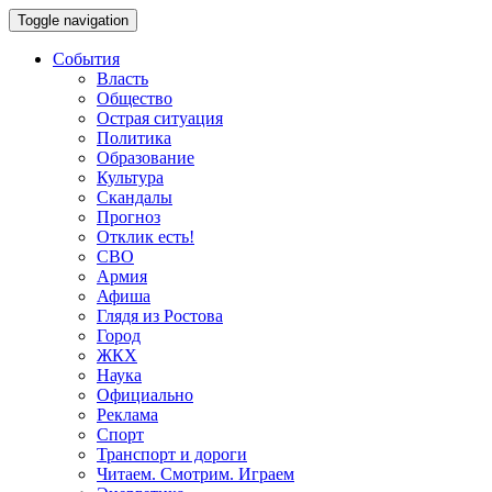
Toggle navigation
События
Власть
Общество
Острая ситуация
Политика
Образование
Культура
Скандалы
Прогноз
Отклик есть!
СВО
Армия
Афиша
Глядя из Ростова
Город
ЖКХ
Наука
Официально
Реклама
Спорт
Транспорт и дороги
Читаем. Смотрим. Играем