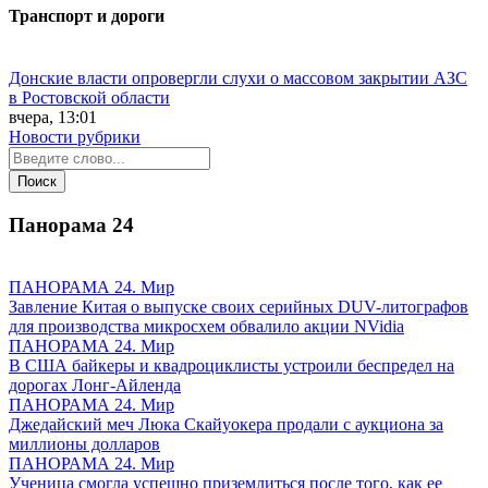
Транспорт и дороги
Донские власти опровергли слухи о массовом закрытии АЗС
в Ростовской области
вчера, 13:01
Новости рубрики
Панорама
24
ПАНОРАМА 24. Мир
Завление Китая о выпуске своих серийных DUV-литографов
для производства микросхем обвалило акции NVidia
ПАНОРАМА 24. Мир
В США байкеры и квадроциклисты устроили беспредел на
дорогах Лонг-Айленда
ПАНОРАМА 24. Мир
Джедайский меч Люка Скайуокера продали с аукциона за
миллионы долларов
ПАНОРАМА 24. Мир
Ученица смогла успешно приземлиться после того, как ее