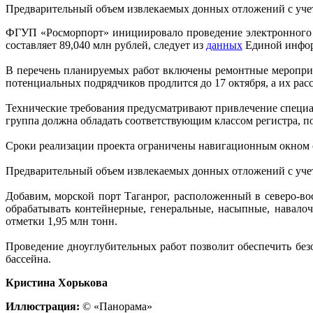
Предварительный объем извлекаемых донных отложений с учет
ФГУП «Росморпорт» инициировало проведение электронного а
составляет 89,040 млн рублей, следует из
данных
Единой инфор
В перечень планируемых работ включены ремонтные мероприят
потенциальных подрядчиков продлится до 17 октября, а их рас
Технические требования предусматривают привлечение специа
группа должна обладать соответствующим классом регистра, п
Сроки реализации проекта ограничены навигационным окном с 
Предварительный объем извлекаемых донных отложений с учет
Добавим, морской порт Таганрог, расположенный в северо-во
обрабатывать контейнерные, генеральные, насыпные, навало
отметки 1,95 млн тонн.
Проведение дноуглубительных работ позволит обеспечить бе
бассейна.
Кристина Хорькова
Иллюстрация:
© «Панорама»