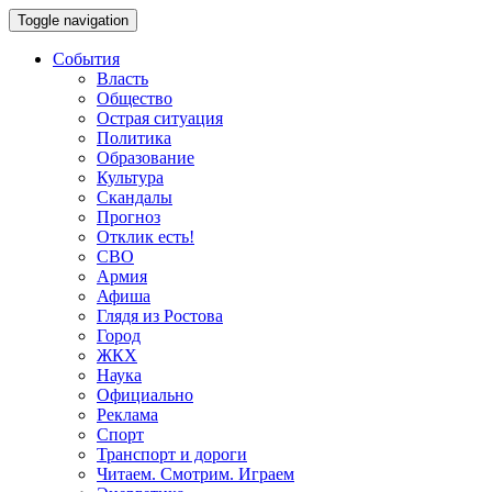
Toggle navigation
События
Власть
Общество
Острая ситуация
Политика
Образование
Культура
Скандалы
Прогноз
Отклик есть!
СВО
Армия
Афиша
Глядя из Ростова
Город
ЖКХ
Наука
Официально
Реклама
Спорт
Транспорт и дороги
Читаем. Смотрим. Играем