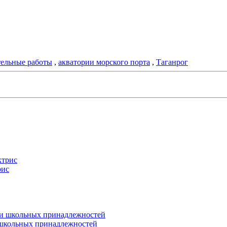
тельные работы
,
акватории морского порта
,
Таганрог
рис
и школьных принадлежностей