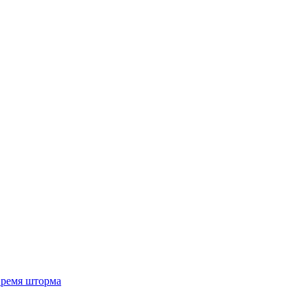
 время шторма