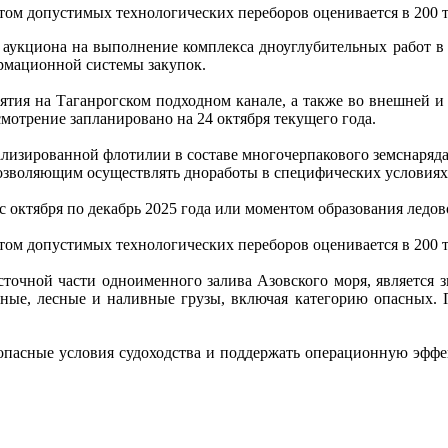
ом допустимых технологических переборов оценивается в 200 т
укциона на выполнение комплекса дноуглубительных работ в ак
мационной системы закупок.
ия на Таганрогском подходном канале, а также во внешней и 
смотрение запланировано на 24 октября текущего года.
лизированной флотилии в составе многочерпакового земснаряда,
озволяющим осуществлять дноработы в специфических условиях 
октября по декабрь 2025 года или моментом образования ледово
ом допустимых технологических переборов оценивается в 200 т
сточной части одноименного залива Азовского моря, является 
чные, лесные и наливные грузы, включая категорию опасных. П
зопасные условия судоходства и поддержать операционную эффе