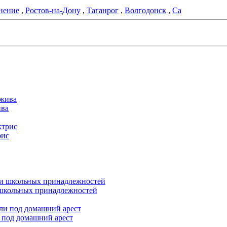
нение
,
Ростов-на-Дону
,
Таганрог
,
Волгодонск
,
Са
ива
рис
и школьных принадлежностей
 под домашний арест