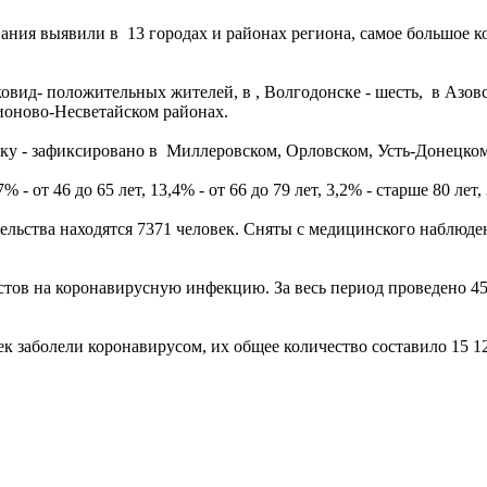
ания выявили в 13 городах и районах региона, самое большое ко
ид- положительных жителей, в , Волгодонске - шесть, в Азовско
ионово-Несветайском районах.
ку - зафиксировано в Миллеровском, Орловском, Усть-Донецко
- от 46 до 65 лет, 13,4% - от 66 до 79 лет, 3,2% - старше 80 лет, 
ьства находятся 7371 человек. Сняты с медицинского наблюден
естов на коронавирусную инфекцию. За весь период проведено 4
к заболели коронавирусом, их общее количество составило 15 1