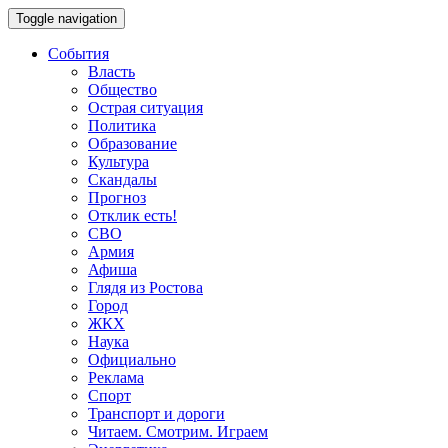
Toggle navigation
События
Власть
Общество
Острая ситуация
Политика
Образование
Культура
Скандалы
Прогноз
Отклик есть!
СВО
Армия
Афиша
Глядя из Ростова
Город
ЖКХ
Наука
Официально
Реклама
Спорт
Транспорт и дороги
Читаем. Смотрим. Играем