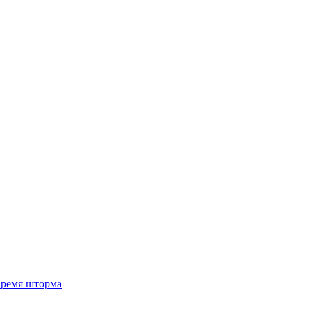
 время шторма