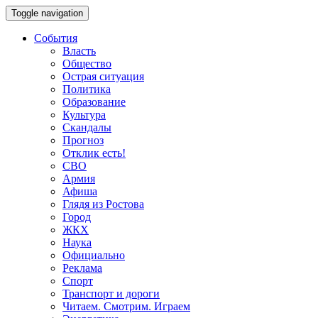
Toggle navigation
События
Власть
Общество
Острая ситуация
Политика
Образование
Культура
Скандалы
Прогноз
Отклик есть!
СВО
Армия
Афиша
Глядя из Ростова
Город
ЖКХ
Наука
Официально
Реклама
Спорт
Транспорт и дороги
Читаем. Смотрим. Играем