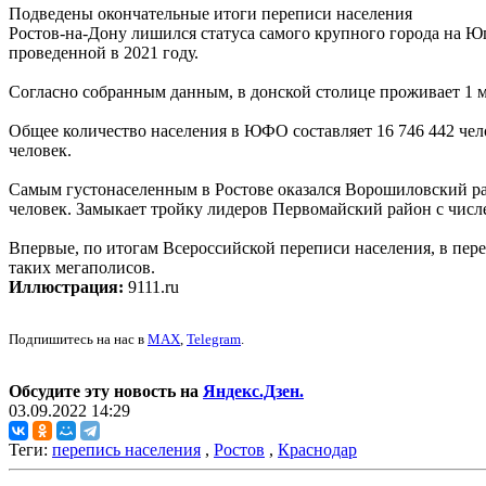
Подведены окончательные итоги переписи населения
Ростов-на-Дону лишился статуса самого крупного города на Ю
проведенной в 2021 году.
Согласно собранным данным, в донской столице проживает 1 мл
Общее количество населения в ЮФО составляет 16 746 442 чело
человек.
Самым густонаселенным в Ростове оказался Ворошиловский райо
человек. Замыкает тройку лидеров Первомайский район с числе
Впервые, по итогам Всероссийской переписи населения, в пер
таких мегаполисов.
Иллюстрация:
9111.ru
Подпишитесь на нас в
MAX
,
Telegram
.
Обсудите эту новость на
Яндекс.Дзен.
03.09.2022 14:29
Теги:
перепись населения
,
Ростов
,
Краснодар