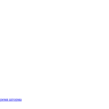
 время шторма