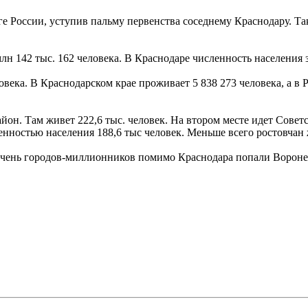
ге России, уступив пальму первенства соседнему Краснодару. Т
н 142 тыс. 162 человека. В Краснодаре численность населения за
века. В Краснодарском крае проживает 5 838 273 человека, а в 
н. Там живет 222,6 тыс. человек. На втором месте идет Советс
нностью населения 188,6 тыс человек. Меньше всего ростовчан ж
ечень городов-миллионников помимо Краснодара попали Воронеж