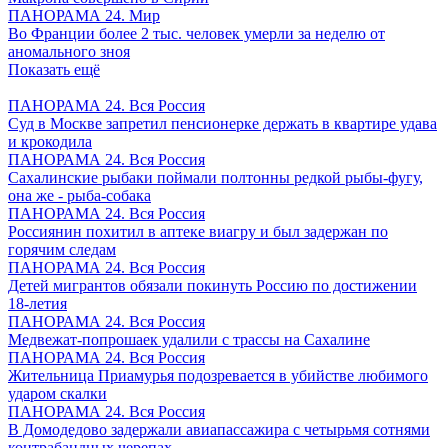
ПАНОРАМА 24. Мир
Во Франции более 2 тыс. человек умерли за неделю от
аномального зноя
Показать ещё
ПАНОРАМА 24. Вся Россия
Суд в Москве запретил пенсионерке держать в квартире удава
и крокодила
ПАНОРАМА 24. Вся Россия
Сахалинские рыбаки поймали полтонны редкой рыбы-фугу,
она же - рыба-собака
ПАНОРАМА 24. Вся Россия
Россиянин похитил в аптеке виагру и был задержан по
горячим следам
ПАНОРАМА 24. Вся Россия
Детей мигрантов обязали покинуть Россию по достижении
18-летия
ПАНОРАМА 24. Вся Россия
Медвежат-попрошаек удалили с трассы на Сахалине
ПАНОРАМА 24. Вся Россия
Жительница Приамурья подозревается в убийстве любимого
ударом скалки
ПАНОРАМА 24. Вся Россия
В Домодедово задержали авиапассажира с четырьмя сотнями
контрабандных черепах