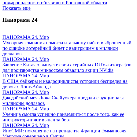
пожароопасности объявили в Ростовской области
Показать ещё
Панорама
24
ПАНОРАМА 24. Мир
Мусорная компания помогла итальянцу найти выброшенный
по ошибке лотерейный билет с выигрышем в миллион
долларов
ПАНОРАМА 24. Мир
Завление Китая о выпуске своих серийных DUV-литографов
для производства микросхем обвалило акции NVidia
ПАНОРАМА 24. Мир
В США байкеры и квадроциклисты устроили беспредел на
дорогах Лонг-Айленда
ПАНОРАМА 24. Мир
Джедайский меч Люка Скайуокера продали с аукциона за
миллионы долларов
ПАНОРАМА 24. Мир
Ученица смогла успешно приземлиться после того, как ее
инструктор-пилот выпал за борт
ПАНОРАМА 24. Мир
ИноСМИ: покушение на президента Франции Эмманюэля
Макрона совершено в Сирии