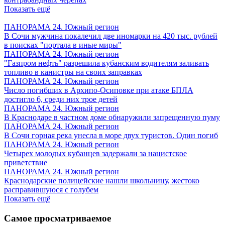
Показать ещё
ПАНОРАМА 24. Южный регион
В Сочи мужчина покалечил две иномарки на 420 тыс. рублей
в поисках "портала в иные миры"
ПАНОРАМА 24. Южный регион
"Газпром нефть" разрешила кубанским водителям заливать
топливо в канистры на своих заправках
ПАНОРАМА 24. Южный регион
Число погибших в Архипо-Осиповке при атаке БПЛА
достигло 6, среди них трое детей
ПАНОРАМА 24. Южный регион
В Краснодаре в частном доме обнаружили запрещенную пуму
ПАНОРАМА 24. Южный регион
В Сочи горная река унесла в море двух туристов. Один погиб
ПАНОРАМА 24. Южный регион
Четырех молодых кубанцев задержали за нацистское
приветствие
ПАНОРАМА 24. Южный регион
Краснодарские полицейские нашли школьницу, жестоко
расправившуюся с голубем
Показать ещё
Самое просматриваемое