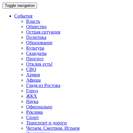
Toggle navigation
События
Власть
Общество
Острая ситуация
Политика
Образование
Культура
Скандалы
Прогноз
Отклик есть!
СВО
Армия
Афиша
Глядя из Ростова
Город
ЖКХ
Наука
Официально
Реклама
Спорт
Транспорт и дороги
Читаем. Смотрим. Играем