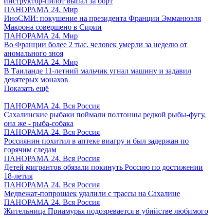
инструктор-пилот выпал за борт
ПАНОРАМА 24. Мир
ИноСМИ: покушение на президента Франции Эмманюэля
Макрона совершено в Сирии
ПАНОРАМА 24. Мир
Во Франции более 2 тыс. человек умерли за неделю от
аномального зноя
ПАНОРАМА 24. Мир
В Таиланде 11-летний мальчик угнал машину и задавил
девятерых монахов
Показать ещё
ПАНОРАМА 24. Вся Россия
Сахалинские рыбаки поймали полтонны редкой рыбы-фугу,
она же - рыба-собака
ПАНОРАМА 24. Вся Россия
Россиянин похитил в аптеке виагру и был задержан по
горячим следам
ПАНОРАМА 24. Вся Россия
Детей мигрантов обязали покинуть Россию по достижении
18-летия
ПАНОРАМА 24. Вся Россия
Медвежат-попрошаек удалили с трассы на Сахалине
ПАНОРАМА 24. Вся Россия
Жительница Приамурья подозревается в убийстве любимого