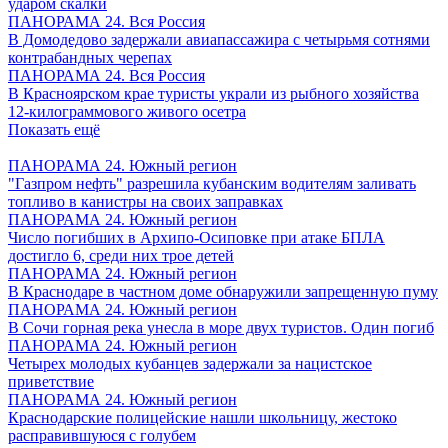
ударом скалки
ПАНОРАМА 24. Вся Россия
В Домодедово задержали авиапассажира с четырьмя сотнями
контрабандных черепах
ПАНОРАМА 24. Вся Россия
В Красноярском крае туристы украли из рыбного хозяйства
12-килограммового живого осетра
Показать ещё
ПАНОРАМА 24. Южный регион
"Газпром нефть" разрешила кубанским водителям заливать
топливо в канистры на своих заправках
ПАНОРАМА 24. Южный регион
Число погибших в Архипо-Осиповке при атаке БПЛА
достигло 6, среди них трое детей
ПАНОРАМА 24. Южный регион
В Краснодаре в частном доме обнаружили запрещенную пуму
ПАНОРАМА 24. Южный регион
В Сочи горная река унесла в море двух туристов. Один погиб
ПАНОРАМА 24. Южный регион
Четырех молодых кубанцев задержали за нацистское
приветствие
ПАНОРАМА 24. Южный регион
Краснодарские полицейские нашли школьницу, жестоко
расправившуюся с голубем