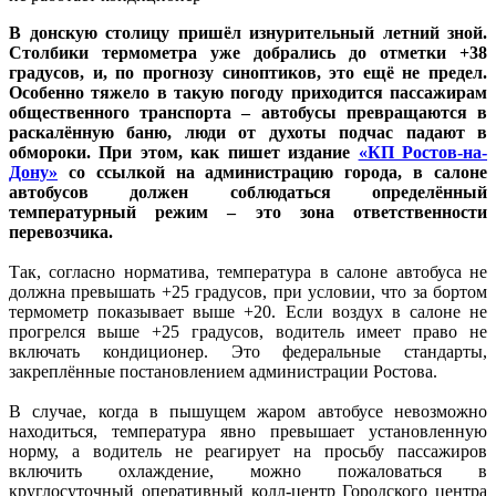
В донскую столицу пришёл изнурительный летний зной.
Столбики термометра уже добрались до отметки +38
градусов, и, по прогнозу синоптиков, это ещё не предел.
Особенно тяжело в такую погоду приходится пассажирам
общественного транспорта – автобусы превращаются в
раскалённую баню, люди от духоты подчас падают в
обмороки. При этом, как пишет издание
«КП Ростов-на-
Дону»
со ссылкой на администрацию города, в салоне
автобусов должен соблюдаться определённый
температурный режим – это зона ответственности
перевозчика.
Так, согласно норматива, температура в салоне автобуса не
должна превышать +25 градусов, при условии, что за бортом
термометр показывает выше +20. Если воздух в салоне не
прогрелся выше +25 градусов, водитель имеет право не
включать кондиционер. Это федеральные стандарты,
закреплённые постановлением администрации Ростова.
В случае, когда в пышущем жаром автобусе невозможно
находиться, температура явно превышает установленную
норму, а водитель не реагирует на просьбу пассажиров
включить охлаждение, можно пожаловаться в
круглосуточный оперативный колл-центр Городского центра