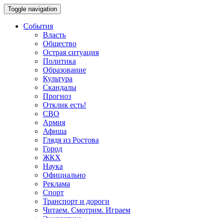
Toggle navigation
События
Власть
Общество
Острая ситуация
Политика
Образование
Культура
Скандалы
Прогноз
Отклик есть!
СВО
Армия
Афиша
Глядя из Ростова
Город
ЖКХ
Наука
Официально
Реклама
Спорт
Транспорт и дороги
Читаем. Смотрим. Играем