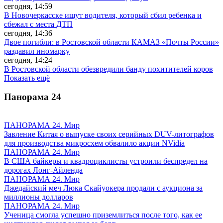
сегодня, 14:59
В Новочеркасске ищут водителя, который сбил ребенка и
сбежал с места ДТП
сегодня, 14:36
Двое погибли: в Ростовской области КАМАЗ «Почты России»
раздавил иномарку
сегодня, 14:24
В Ростовской области обезвредили банду похитителей коров
Показать ещё
Панорама
24
ПАНОРАМА 24. Мир
Завление Китая о выпуске своих серийных DUV-литографов
для производства микросхем обвалило акции NVidia
ПАНОРАМА 24. Мир
В США байкеры и квадроциклисты устроили беспредел на
дорогах Лонг-Айленда
ПАНОРАМА 24. Мир
Джедайский меч Люка Скайуокера продали с аукциона за
миллионы долларов
ПАНОРАМА 24. Мир
Ученица смогла успешно приземлиться после того, как ее