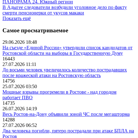
ПАНОРАМА 24. Южный регион
В Адыгее следователи возбудили уголовное дело по факту
смерти пенсионерки от укусов макаки
Показать ещё
Самое просматриваемое
29.06.2026 18:48
На съезде «Единой России» утвердили список кандидатов от
Ростовской области на выборы в Государственную Думу
16443
27.07.2026 11:11
До восьми человек увеличилось количество пострадавших
после вражеской атаки на Ростовскую область
14756
25.07.2026 03:50
Мощные взрывы прогремели в Ростове - над городом
работает ПВО
14735
26.07.2026 14:19
Весь Ростов-на-Дону объявили зоной ЧС после мегашторма
14288
27.07.2026 06:52
Два человека погибли, пятеро пострадали при атаке БПЛА на
Ростов