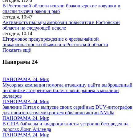
сегодня, 11:46
В Ростовской области изъяли браконьерские ловушки и
спасли тысячи раков и рыб
сегодня, 10:47
Активность пыльцы амброзии повысится в Ростовской
области на следующей неделе
сегодня, 10:14
Штормовое предупреждение о чрезвычайной
пожароопасности объявили в Ростовской области
Показать ещё
Панорама
24
ПАНОРАМА 24. Мир
Мусорная компания помогла итальянцу найти выброшенный
по ошибке лотерейный билет с выигрышем в миллион
долларов
ПАНОРАМА 24. Мир
Завление Китая о выпуске своих серийных DUV-литографов
для производства микросхем обвалило акции NVidia
ПАНОРАМА 24. Мир
В США байкеры и квадроциклисты устроили беспредел на
дорогах Лонг-Айленда
ПАНОРАМА 24. Мир