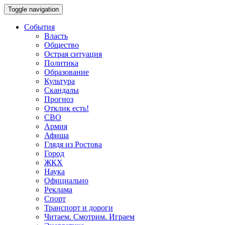
Toggle navigation
События
Власть
Общество
Острая ситуация
Политика
Образование
Культура
Скандалы
Прогноз
Отклик есть!
СВО
Армия
Афиша
Глядя из Ростова
Город
ЖКХ
Наука
Официально
Реклама
Спорт
Транспорт и дороги
Читаем. Смотрим. Играем