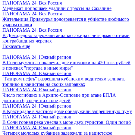
ПАНОРАМА 24. Вся Россия
Медвежат-попрошаек удалили с трассы на Сахалине
ПАНОРАМА 24. Вся Россия
Жительница Приамурья подозревается в убийстве любимого
ударом скалки
ПАНОРАМА 24. Вся Россия
В Домодедово задержали авиапассажира с четырьмя сотнями
контрабандных черепах
Показать ещё
ПАНОРАМА 24. Южный регион
В Сочи мужчина покалечил две иномарки на 420 тыс. рублей
в поисках "портала в иные миры"
ПАНОРАМА 24. Южный регион
"Газпром нефть" разрешила кубанским водителям заливать
топливо в канистры на своих заправках
ПАНОРАМА 24. Южный регион
Число погибших в Архипо-Осиповке при атаке БПЛА
достигло 6, среди них трое детей
ПАНОРАМА 24. Южный регион
В Краснодаре в частном доме обнаружили запрещенную пуму
ПАНОРАМА 24. Южный регион
В Сочи горная река унесла в море двух туристов. Один погиб
ПАНОРАМА 24. Южный регион
Четырех молодых кубанцев задержали за нацистское