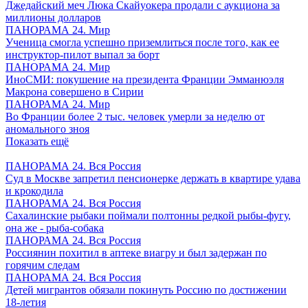
Джедайский меч Люка Скайуокера продали с аукциона за
миллионы долларов
ПАНОРАМА 24. Мир
Ученица смогла успешно приземлиться после того, как ее
инструктор-пилот выпал за борт
ПАНОРАМА 24. Мир
ИноСМИ: покушение на президента Франции Эмманюэля
Макрона совершено в Сирии
ПАНОРАМА 24. Мир
Во Франции более 2 тыс. человек умерли за неделю от
аномального зноя
Показать ещё
ПАНОРАМА 24. Вся Россия
Суд в Москве запретил пенсионерке держать в квартире удава
и крокодила
ПАНОРАМА 24. Вся Россия
Сахалинские рыбаки поймали полтонны редкой рыбы-фугу,
она же - рыба-собака
ПАНОРАМА 24. Вся Россия
Россиянин похитил в аптеке виагру и был задержан по
горячим следам
ПАНОРАМА 24. Вся Россия
Детей мигрантов обязали покинуть Россию по достижении
18-летия