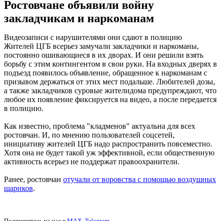
Ростовчане объявили войну
закладчикам и наркоманам
Видеозаписи с нарушителями они сдают в полицию
Жителей ЦГБ всерьез замучали закладчики и наркоманы,
постоянно ошивающиеся в их дворах. И они решили взять
борьбу с этим контингентом в свои руки. На входных дверях в
подъезд появилось объявление, обращенное к наркоманам с
призывом держаться от этих мест подальше. Любителей дозы,
а также закладчиков суровые жителидома предупреждают, что
любое их появление фиксируется на видео, а после передается
в полицию.
Как известно, проблема "кладменов" актуальна для всех
ростовчан. И, по мнению пользователей соцсетей,
инициативу жителей ЦГБ надо распространить повсеместно.
Хотя она не будет такой уж эффективной, если общественную
активность всерьез не поддержат правоохранители.
Ранее, ростовчан
отучали от воровства с помощью воздушных
шариков
.
Подпишитесь на нас в
MAX
,
Telegram
.