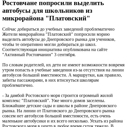
Ростовчане попросили выделить
автобусы для школьников из
микрорайона "Платовский"
Сейчас добираться до учебных заведений проблематично
Жители микрорайона "Платовский" попросили мэрию
выделить автобусы до Днепровского рынка для учеников,
чтобы те оперативно могли добираться до школ.
Соответствующая инициатива опубликована на сайте
"Активный Ростовчанин" 3 сентября.
По словам родителей, их дети не имеют возможности вовремя
утром попасть в учебные заведения из-за отсутствия на линии
автобусов большой вместимости. А маршрутки, как правило,
забиты пассажирами, в них втиснуться школярам
проблематично.
- За дамбой Ростовского моря строится огромный жилой
комплекс "Платовский". Уже много домов заселены.
Ближайшие детские сады и школы в районе Днепровского
рынка. На линии от Платовского до Днепровского рынка
совсем нет автобусов большой вместимости, есть очень
маленькие автобусики и их всего несколько. Уехать из района
Ростовского моря в центр в любое время суток тяжело. В