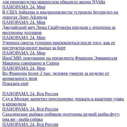
для производства микросхем обвалило акции NVidia
ПАНОРАМА 24. Мир
В США байкеры и квадроциклисты устроили беспредел на
дорогах Лонг-Айленда
ПАНОРАМА 24. Мир
Джедайский меч Люка Скайуокера продали с аукциона за
миллионы долларов
ПАНОРАМА 24. Мир
Ученица смогла успешно приземлиться после того, как ее
инструктор-пилот выпал за борт
ПАНОРАМА 24. Мир
ИноСМИ: покушение на президента Франции Эмманюэля
Макрона совершено в Сирии
ПАНОРАМА 24. Мир
Во Франции более 2 тыс. человек умерли за неделю от
аномального зноя
Показать ещё
ПАНОРАМА 24. Вся Россия
Суд в Москве запретил пенсионерке держать в квартире удава
и крокодила
ПАНОРАМА 24. Вся Россия
Сахалинские рыбаки поймали полтонны редкой рыбы-фугу,
она же - рыба-собака
ПАНОРАМА 24. Вся Россия