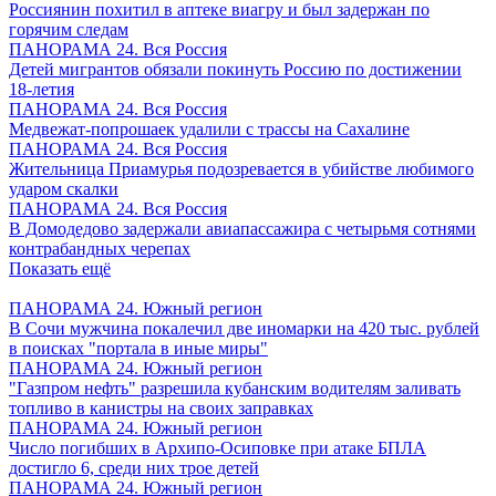
Россиянин похитил в аптеке виагру и был задержан по
горячим следам
ПАНОРАМА 24. Вся Россия
Детей мигрантов обязали покинуть Россию по достижении
18-летия
ПАНОРАМА 24. Вся Россия
Медвежат-попрошаек удалили с трассы на Сахалине
ПАНОРАМА 24. Вся Россия
Жительница Приамурья подозревается в убийстве любимого
ударом скалки
ПАНОРАМА 24. Вся Россия
В Домодедово задержали авиапассажира с четырьмя сотнями
контрабандных черепах
Показать ещё
ПАНОРАМА 24. Южный регион
В Сочи мужчина покалечил две иномарки на 420 тыс. рублей
в поисках "портала в иные миры"
ПАНОРАМА 24. Южный регион
"Газпром нефть" разрешила кубанским водителям заливать
топливо в канистры на своих заправках
ПАНОРАМА 24. Южный регион
Число погибших в Архипо-Осиповке при атаке БПЛА
достигло 6, среди них трое детей
ПАНОРАМА 24. Южный регион