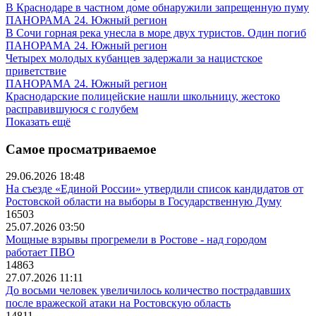
В Краснодаре в частном доме обнаружили запрещенную пуму
ПАНОРАМА 24. Южный регион
В Сочи горная река унесла в море двух туристов. Один погиб
ПАНОРАМА 24. Южный регион
Четырех молодых кубанцев задержали за нацистское
приветствие
ПАНОРАМА 24. Южный регион
Краснодарские полицейские нашли школьницу, жестоко
расправившуюся с голубем
Показать ещё
Самое просматриваемое
29.06.2026 18:48
На съезде «Единой России» утвердили список кандидатов от
Ростовской области на выборы в Государственную Думу
16503
25.07.2026 03:50
Мощные взрывы прогремели в Ростове - над городом
работает ПВО
14863
27.07.2026 11:11
До восьми человек увеличилось количество пострадавших
после вражеской атаки на Ростовскую область
14811