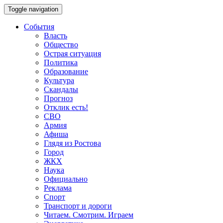
Toggle navigation
События
Власть
Общество
Острая ситуация
Политика
Образование
Культура
Скандалы
Прогноз
Отклик есть!
СВО
Армия
Афиша
Глядя из Ростова
Город
ЖКХ
Наука
Официально
Реклама
Спорт
Транспорт и дороги
Читаем. Смотрим. Играем