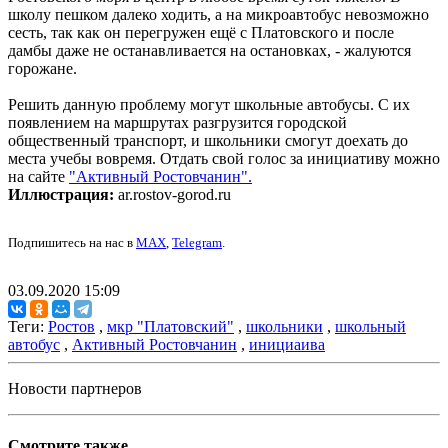
школу пешком далеко ходить, а на микроавтобус невозможно
сесть, так как он перегружен ещё с Платовского и после
дамбы даже не останавливается на остановках, - жалуются
горожане.
Решить данную проблему могут школьные автобусы. С их
появлением на маршрутах разгрузится городской
общественный транспорт, и школьники смогут доехать до
места учебы вовремя. Отдать свой голос за инициативу можно
на сайте
"Активный Ростовчанин".
Иллюстрация:
ar.rostov-gorod.ru
Подпишитесь на нас в
MAX
,
Telegram
.
03.09.2020 15:09
Теги:
Ростов
,
мкр "Платовский"
,
школьники
,
школьный
автобус
,
Активный Ростовчанин
,
инициаива
Новости партнеров
Смотрите также