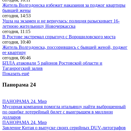
Житель Волгодонска избежит наказания за поджог квартиры
бывшей жены
сегодня, 14:53
Ушла на экзамен и не вернулась: полиция разыскивает 16-
летнюю жительницу Новочеркасска
сегодня, 11:15
В Ростове экстремал спрыгнул с Ворошиловского моста
сегодня, 10:40
Житель Волгодонска, поссорившись с бывшей женой, поджег
ее квартиру
сегодня, 06:46
БПЛА атаковали 5 районов Ростовской области и
Таганрогский залив
Показать ещё
Панорама
24
ПАНОРАМА 24. Мир
Мусорная компания помогла итальянцу найти выброшенный
по ошибке лотерейный билет с выигрышем в миллион
долларов
ПАНОРАМА 24. Мир
Завление Китая о выпуске своих серийных DUV-литографов