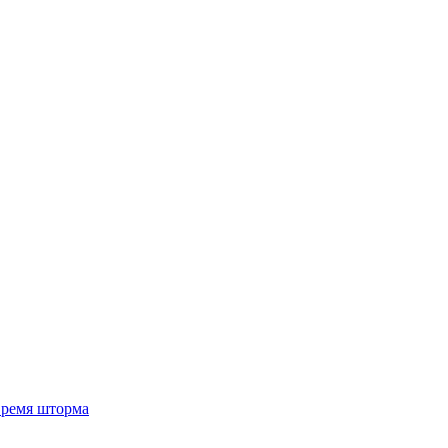
 время шторма