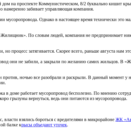
й дом на проспекте Коммунистическом, 8/2 буквально кишит кр
го намеренно забивает управляющая компания.
ии мусоропровода. Однако в настоящее время технически это ма
Жилищник». По словам людей, компания не предпринимает ника
но процесс затягивается. Скорее всего, раньше августа нам это
вод они не забили, а закрыли по желанию самих жильцов. В «Ж
и против, ночью все разобрали и раскрыли. В данный момент у н
ии.
пока в доме работает мусоропровод бесполезно. По мнению сотру
оро грызуны вернуться, ведь они питаются из мусоропровода.
, власти взялись бороться с вредителями в микрорайоне
ЖК «Ак
ой балке к
рысы объедают уточек
.