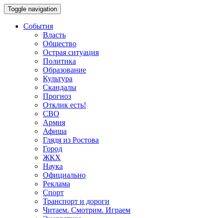
Toggle navigation
События
Власть
Общество
Острая ситуация
Политика
Образование
Культура
Скандалы
Прогноз
Отклик есть!
СВО
Армия
Афиша
Глядя из Ростова
Город
ЖКХ
Наука
Официально
Реклама
Спорт
Транспорт и дороги
Читаем. Смотрим. Играем