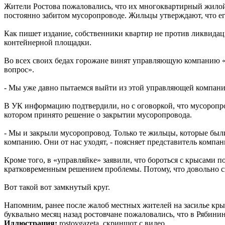
Жители Ростова пожаловались, что их многоквартирный жило
постоянно забитом мусоропроводе. Жильцы утверждают, что е
Как пишет издание, собственники квартир не против ликвидац
контейнерной площадки.
Во всех своих бедах горожане винят управляющую компанию «
вопрос».
- Мы уже давно пытаемся выйти из этой управляющей компании, 
В УК информацию подтвердили, но с оговоркой, что мусоропро
котором принято решение о закрытии мусоропровода.
- Мы и закрыли мусоропровод. Только те жильцы, которые был
компанию. Они от нас уходят, - поясняет представитель компан
Кроме того, в «управляйке» заявили, что бороться с крысами 
кратковременным решением проблемы. Потому, что довольно ск
Вот такой вот замкнутый круг.
Напомним, ранее после жалоб местных жителей на засилье крыс
буквально месяц назад ростовчане пожаловались, что в Рябинин
Иллюстрация:
rostovgazeta, скриншот с видео