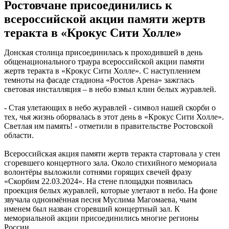
Ростовчане присоединились к
всероссийской акции памяти жертв
теракта в «Крокус Сити Холле»
Донская столица присоединилась к проходившей в день
общенационального траура всероссийской акции памяти
жертв теракта в «Крокус Сити Холле». С наступлением
темноты на фасаде стадиона «Ростов Арена» зажглась
световая инсталляция – в небо взмыл клин белых журавлей.
- Стая улетающих в небо журавлей - символ нашей скорби о
тех, чья жизнь оборвалась в этот день в «Крокус Сити Холле».
Светлая им память! - отметили в правительстве Ростовской
области.
Всероссийская акция памяти жертв теракта стартовала у стен
сгоревшего концертного зала. Около стихийного мемориала
волонтёры выложили сотнями горящих свечей фразу
«Скорбим 22.03.2024». На стене площадки появилась
проекция белых журавлей, которые улетают в небо. На фоне
звучала одноимённая песня Муслима Магомаева, чьим
именем был назван сгоревший концертный зал. К
мемориальной акции присоединились многие регионы
России.