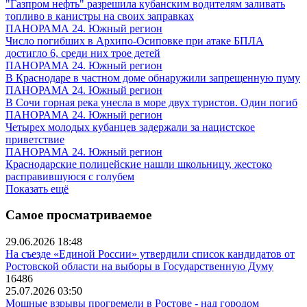
"Газпром нефть" разрешила кубанским водителям заливать
топливо в канистры на своих заправках
ПАНОРАМА 24. Южный регион
Число погибших в Архипо-Осиповке при атаке БПЛА
достигло 6, среди них трое детей
ПАНОРАМА 24. Южный регион
В Краснодаре в частном доме обнаружили запрещенную пуму
ПАНОРАМА 24. Южный регион
В Сочи горная река унесла в море двух туристов. Один погиб
ПАНОРАМА 24. Южный регион
Четырех молодых кубанцев задержали за нацистское
приветствие
ПАНОРАМА 24. Южный регион
Краснодарские полицейские нашли школьницу, жестоко
расправившуюся с голубем
Показать ещё
Самое просматриваемое
29.06.2026 18:48
На съезде «Единой России» утвердили список кандидатов от
Ростовской области на выборы в Государственную Думу
16486
25.07.2026 03:50
Мощные взрывы прогремели в Ростове - над городом