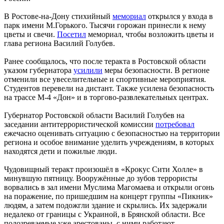
В Ростове-на-Дону стихийный
мемориал
открылся у входа в
парк имени М.Горького. Тысячи горожан принесли к нему
цветы и свечи.
Посетил
мемориал, чтобы возложить цветы и
глава региона Василий Голубев.
Ранее сообщалось, что после теракта в Ростовской области
указом губернатора
усилили
меры безопасности. В регионе
отменили все увеселительные и спортивные мероприятия.
Студентов перевели на дистант. Также усилена безопасность
на трассе М-4 «Дон» и в торгово-развлекательных центрах.
Губернатор Ростовской области Василий Голубев на
заседании антитеррористической комиссии
потребовал
ежечасно оценивать ситуацию с безопасностью на территории
региона и особое внимание уделить учреждениям, в которых
находятся дети и пожилые люди.
Чудовищный теракт произошёл в «Крокус Сити Холле» в
минувшую пятницу. Вооружённые до зубов террористы
ворвались в зал имени Муслима Магомаева и открыли огонь
на поражение, по пришедшим на концерт группы «Пикник»
людям, а затем подожгли здание и скрылись. Их задержали
недалеко от границы с Украиной, в Брянской области. Все
подозреваемые уже арестованы, с ними работают