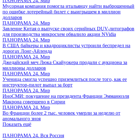
ПАНОРАМА 24. Мир
Мусорная компания помогла итальянцу найти выброшенный
по ошибке лотерейный билет с выигрышем в миллион
долларов
ПАНОРАМА 24. Мир
Завление Китая о выпуске своих серийных DUV-литографов
для производства микросхем обвалило акции NVidia
ПАНОРАМА 24. Мир
В США байкеры и квадроциклисты устроили беспредел на
дорогах Лонг-Айленда
ПАНОРАМА 24. Мир
Джедайский меч Люка Скайуокера продали с аукциона за
миллионы долларов
ПАНОРАМА 24. Мир
Ученица смогла успешно приземлиться после того, как ее
инструктор-пилот выпал за борт
ПАНОРАМА 24. Мир
ИноСМИ: покушение на президента Франции Эмманюэля
Макрона совершено в Сирии
ПАНОРАМА 24. Мир
Во Франции более 2 тыс. человек умерли за неделю от
аномального зноя
Показать ещё
ПАНОРАМА 24. Вся Россия