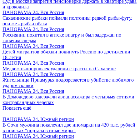
Суд в Москве запретил пенсионерке держать в квартире удава
и крокодила
ПАНОРАМА 24. Вся Россия
Сахалинские рыбаки поймали полтонны редкой рыбы-фугу,
она же - рыба-собака
ПАНОРАМА 24. Вся Россия
Россиянин похитил в аптеке виагру и был задержан по
горячим следам
ПАНОРАМА 24. Вся Россия
Детей мигрантов обязали покинуть Россию по достижении
18-летия
ПАНОРАМА 24. Вся Россия
Медвежат-попрошаек удалили с трассы на Сахалине
ПАНОРАМА 24. Вся Россия
Жительница Приамурья подозревается в убийстве любимого
ударом скалки
ПАНОРАМА 24. Вся Россия
В Домодедово задержали авиапассажира с четырьмя сотнями
контрабандных черепах
Показать ещё
ПАНОРАМА 24. Южный регион
В Сочи мужчина покалечил две иномарки на 420 тыс. рублей
в поисках "портала в иные миры"
ПАНОРАМА 24. Южный регион