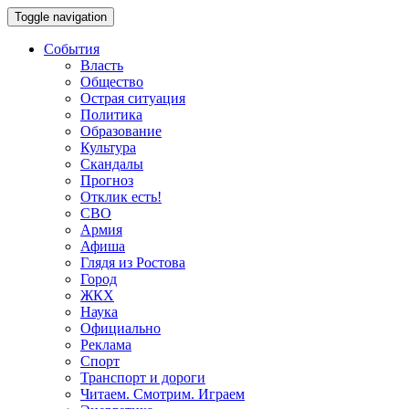
Toggle navigation
События
Власть
Общество
Острая ситуация
Политика
Образование
Культура
Скандалы
Прогноз
Отклик есть!
СВО
Армия
Афиша
Глядя из Ростова
Город
ЖКХ
Наука
Официально
Реклама
Спорт
Транспорт и дороги
Читаем. Смотрим. Играем