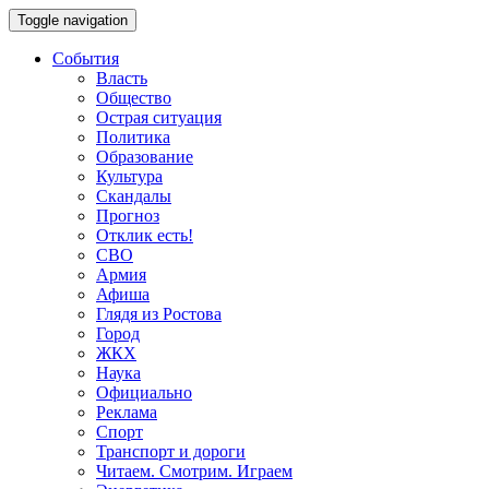
Toggle navigation
События
Власть
Общество
Острая ситуация
Политика
Образование
Культура
Скандалы
Прогноз
Отклик есть!
СВО
Армия
Афиша
Глядя из Ростова
Город
ЖКХ
Наука
Официально
Реклама
Спорт
Транспорт и дороги
Читаем. Смотрим. Играем