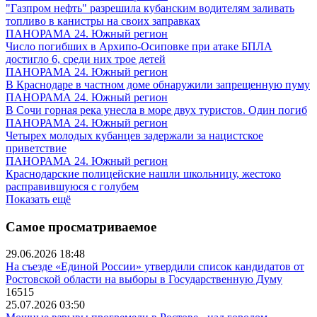
"Газпром нефть" разрешила кубанским водителям заливать
топливо в канистры на своих заправках
ПАНОРАМА 24. Южный регион
Число погибших в Архипо-Осиповке при атаке БПЛА
достигло 6, среди них трое детей
ПАНОРАМА 24. Южный регион
В Краснодаре в частном доме обнаружили запрещенную пуму
ПАНОРАМА 24. Южный регион
В Сочи горная река унесла в море двух туристов. Один погиб
ПАНОРАМА 24. Южный регион
Четырех молодых кубанцев задержали за нацистское
приветствие
ПАНОРАМА 24. Южный регион
Краснодарские полицейские нашли школьницу, жестоко
расправившуюся с голубем
Показать ещё
Самое просматриваемое
29.06.2026 18:48
На съезде «Единой России» утвердили список кандидатов от
Ростовской области на выборы в Государственную Думу
16515
25.07.2026 03:50