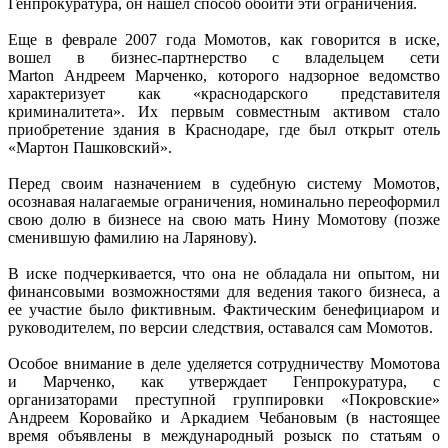
Генпрокуратура, он нашел способ обойти эти ограничения.
Еще в феврале 2007 года Момотов, как говорится в иске,
вошел в бизнес-партнерство с владельцем сети
Marton Андреем Марченко, которого надзорное ведомство
характеризует как «краснодарского представителя
криминалитета». Их первым совместным активом стало
приобретение здания в Краснодаре, где был открыт отель
«Мартон Пашковский».
Перед своим назначением в судебную систему Момотов,
осознавая налагаемые ограничения, номинально переоформил
свою долю в бизнесе на свою мать Нину Момотову (позже
сменившую фамилию на Ларянову).
В иске подчеркивается, что она не обладала ни опытом, ни
финансовыми возможностями для ведения такого бизнеса, а
ее участие было фиктивным. Фактическим бенефициаром и
руководителем, по версии следствия, оставался сам Момотов.
Особое внимание в деле уделяется сотрудничеству Момотова
и Марченко, как утверждает Генпрокуратура, с
организаторами преступной группировки «Покровские»
Андреем Коровайко и Аркадием Чебановым (в настоящее
время объявлены в международный розыск по статьям о