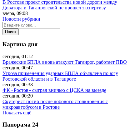
В Ростове проект строительства новой дороги между
Доватора и Таганрогской не прошел экспертизу
вчера, 09:08
Новости рубрики
Картина дня
сегодня, 01:12
Вражеские БПЛА вновь атакуют Таганрог, работает ПВО
сегодня, 00:47
Угроза применения ударных БПЛА объявлена по югу
Ростовской области и в Таганроге
сегодня, 00:38
ФК «Ростов» сыграл вничью с ЦСКА на выезде
сегодня, 00:20
Скутерист погиб после лобового столкновения с
микроавтобусом в Ростове
Показать ещё
Панорама
24