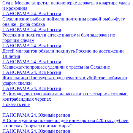
Суд в Москве запретил пенсионерке держать в квартире удава
и крокодила
ПАНОРАМА 24. Вся Россия
Сахалинские рыбаки поймали полтонны редкой рыбы-фугу,
она же - рыба-собака
ПАНОРАМА 24. Вся Россия
Россиянин похитил в аптеке виагру и был задержан по
горячим следам
ПАНОРАМА 24. Вся Россия
Детей мигрантов обязали покинуть Россию по достижении
18-летия
ПАНОРАМА 24. Вся Россия
Медвежат-попрошаек удалили с трассы на Сахалине
ПАНОРАМА 24. Вся Россия
Жительница Приамурья подозревается в убийстве любимого
ударом скалки
ПАНОРАМА 24. Вся Россия
В Домодедово задержали авиапассажира с четырьмя сотнями
контрабандных черепах
Показать ещё
ПАНОРАМА 24. Южный регион
В Сочи мужчина покалечил две иномарки на 420 тыс. рублей
в поисках "портала в иные миры"
ПАНОРАМА 24. Южный регион