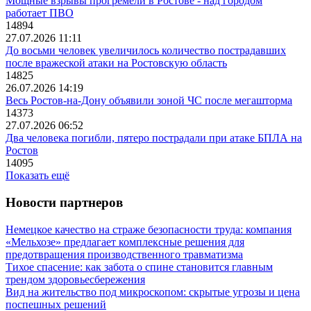
Мощные взрывы прогремели в Ростове - над городом
работает ПВО
14894
27.07.2026 11:11
До восьми человек увеличилось количество пострадавших
после вражеской атаки на Ростовскую область
14825
26.07.2026 14:19
Весь Ростов-на-Дону объявили зоной ЧС после мегашторма
14373
27.07.2026 06:52
Два человека погибли, пятеро пострадали при атаке БПЛА на
Ростов
14095
Показать ещё
Новости партнеров
Немецкое качество на страже безопасности труда: компания
«Мельхозе» предлагает комплексные решения для
предотвращения производственного травматизма
Тихое спасение: как забота о спине становится главным
трендом здоровьесбережения
Вид на жительство под микроскопом: скрытые угрозы и цена
поспешных решений