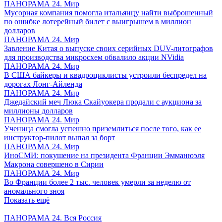
ПАНОРАМА 24. Мир
Мусорная компания помогла итальянцу найти выброшенный
по ошибке лотерейный билет с выигрышем в миллион
долларов
ПАНОРАМА 24. Мир
Завление Китая о выпуске своих серийных DUV-литографов
для производства микросхем обвалило акции NVidia
ПАНОРАМА 24. Мир
В США байкеры и квадроциклисты устроили беспредел на
дорогах Лонг-Айленда
ПАНОРАМА 24. Мир
Джедайский меч Люка Скайуокера продали с аукциона за
миллионы долларов
ПАНОРАМА 24. Мир
Ученица смогла успешно приземлиться после того, как ее
инструктор-пилот выпал за борт
ПАНОРАМА 24. Мир
ИноСМИ: покушение на президента Франции Эмманюэля
Макрона совершено в Сирии
ПАНОРАМА 24. Мир
Во Франции более 2 тыс. человек умерли за неделю от
аномального зноя
Показать ещё
ПАНОРАМА 24. Вся Россия