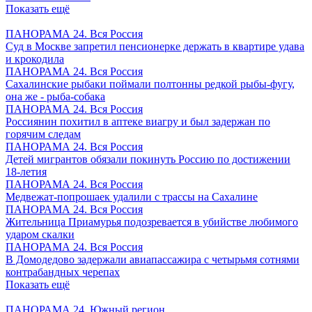
Показать ещё
ПАНОРАМА 24. Вся Россия
Суд в Москве запретил пенсионерке держать в квартире удава
и крокодила
ПАНОРАМА 24. Вся Россия
Сахалинские рыбаки поймали полтонны редкой рыбы-фугу,
она же - рыба-собака
ПАНОРАМА 24. Вся Россия
Россиянин похитил в аптеке виагру и был задержан по
горячим следам
ПАНОРАМА 24. Вся Россия
Детей мигрантов обязали покинуть Россию по достижении
18-летия
ПАНОРАМА 24. Вся Россия
Медвежат-попрошаек удалили с трассы на Сахалине
ПАНОРАМА 24. Вся Россия
Жительница Приамурья подозревается в убийстве любимого
ударом скалки
ПАНОРАМА 24. Вся Россия
В Домодедово задержали авиапассажира с четырьмя сотнями
контрабандных черепах
Показать ещё
ПАНОРАМА 24. Южный регион