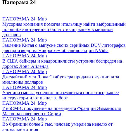
Панорама
24
ПАНОРАМА 24. Мир
Мусорная компания помогла итальянцу найти выброшенный
по ошибке лотерейный билет с выигрышем в миллион
долларов
ПАНОРАМА 24. Мир
Завление Китая о выпуске своих серийных DUV-литографов
для производства микросхем обвалило акции NVidia
ПАНОРАМА 24. Мир
В США байкеры и квадроциклисты устроили беспредел на
дорогах Лонг-Айленда
ПАНОРАМА 24. Мир
Джедайский меч Люка Скайуокера продали с аукциона за
миллионы долларов
ПАНОРАМА 24. Мир
Ученица смогла успешно приземлиться после того, как ее
инструктор-пилот выпал за борт
ПАНОРАМА 24. Мир
ИноСМИ: покушение на президента Франции Эмманюэля
Макрона совершено в Сирии
ПАНОРАМА 24. Мир
Во Франции более 2 тыс. человек умерли за неделю от
аномального зноя