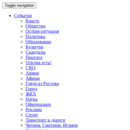
Toggle navigation
События
Власть
Общество
Острая ситуация
Политика
Образование
Культура
Скандалы
Прогноз
Отклик есть!
СВО
Армия
Афиша
Глядя из Ростова
Город
ЖКХ
Наука
Официально
Реклама
Спорт
Транспорт и дороги
Читаем. Смотрим. Играем