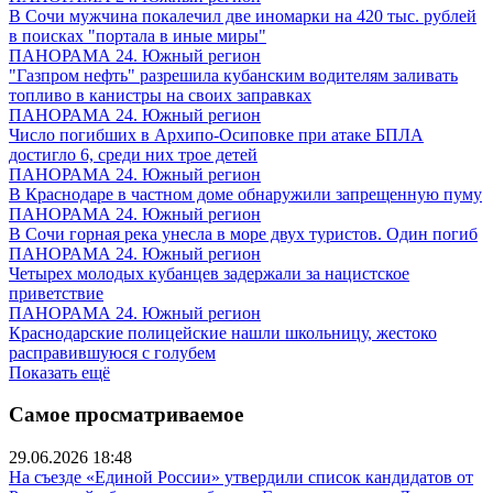
В Сочи мужчина покалечил две иномарки на 420 тыс. рублей
в поисках "портала в иные миры"
ПАНОРАМА 24. Южный регион
"Газпром нефть" разрешила кубанским водителям заливать
топливо в канистры на своих заправках
ПАНОРАМА 24. Южный регион
Число погибших в Архипо-Осиповке при атаке БПЛА
достигло 6, среди них трое детей
ПАНОРАМА 24. Южный регион
В Краснодаре в частном доме обнаружили запрещенную пуму
ПАНОРАМА 24. Южный регион
В Сочи горная река унесла в море двух туристов. Один погиб
ПАНОРАМА 24. Южный регион
Четырех молодых кубанцев задержали за нацистское
приветствие
ПАНОРАМА 24. Южный регион
Краснодарские полицейские нашли школьницу, жестоко
расправившуюся с голубем
Показать ещё
Самое просматриваемое
29.06.2026 18:48
На съезде «Единой России» утвердили список кандидатов от