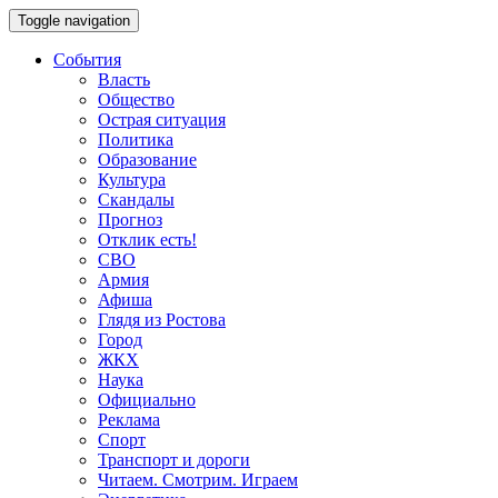
Toggle navigation
События
Власть
Общество
Острая ситуация
Политика
Образование
Культура
Скандалы
Прогноз
Отклик есть!
СВО
Армия
Афиша
Глядя из Ростова
Город
ЖКХ
Наука
Официально
Реклама
Спорт
Транспорт и дороги
Читаем. Смотрим. Играем