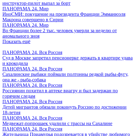
инструктор-пилот выпал за борт
ПАНОРАМА 24. Мир
ИноСМИ: покушение на президента Франции Эмманюэля
Макрона совершено в Сирии
ПАНОРАМА 24. Мир
Во Франции более 2 тыс. человек умерли за неделю от
аномального зноя
Показать ещё
ПАНОРАМА 24. Вся Россия
Суд в Москве запретил пенсионерке держать в квартире удава
и крокодила
ПАНОРАМА 24. Вся Россия
Сахалинские рыбаки поймали полтонны редкой рыбы-фугу,
она же - рыба-собака
ПАНОРАМА 24. Вся Россия
Россиянин похитил в аптеке виагру и был задержан по
горячим следам
ПАНОРАМА 24. Вся Россия
Детей мигрантов обязали покинуть Россию по достижении
18-летия
ПАНОРАМА 24. Вся Россия
Медвежат-попрошаек удалили с трассы на Сахалине
ПАНОРАМА 24. Вся Россия
Жительница Приамурья подозревается в убийстве любимого