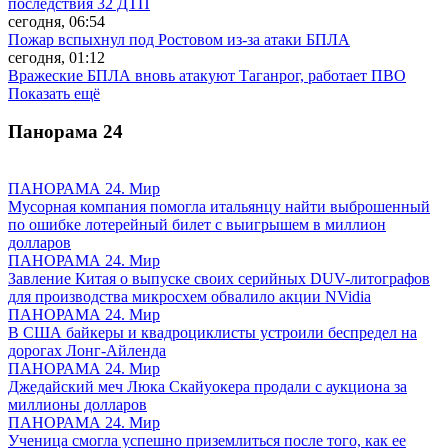
последствия 32 ДТП
сегодня, 06:54
Пожар вспыхнул под Ростовом из-за атаки БПЛА
сегодня, 01:12
Вражеские БПЛА вновь атакуют Таганрог, работает ПВО
Показать ещё
Панорама
24
ПАНОРАМА 24. Мир
Мусорная компания помогла итальянцу найти выброшенный
по ошибке лотерейный билет с выигрышем в миллион
долларов
ПАНОРАМА 24. Мир
Завление Китая о выпуске своих серийных DUV-литографов
для производства микросхем обвалило акции NVidia
ПАНОРАМА 24. Мир
В США байкеры и квадроциклисты устроили беспредел на
дорогах Лонг-Айленда
ПАНОРАМА 24. Мир
Джедайский меч Люка Скайуокера продали с аукциона за
миллионы долларов
ПАНОРАМА 24. Мир
Ученица смогла успешно приземлиться после того, как ее