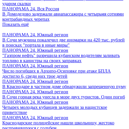
ударом скалки
ПАНОРАМА 24. Вся Россия
В Домодедово задержали авиапассажира с четырьмя сотнями
контрабандных черепах
Показать ещё
ПАНОРАМА 24. Южный регион
В Сочи мужчина покалечил две иномарки на 420 тыс. рублей
в поисках "портала в иные миры"
ПАНОРАМА 24. Южный регион
"Газпром нефть" разрешила кубанским водителям заливать
топливо в канистры на своих заправках
ПАНОРАМА 24. Южный регион
Число погибших в Архипо-Осиповке при атаке БПЛА
достигло 6, среди них трое детей
ПАНОРАМА 24. Южный регион
В Краснодаре в частном доме обнаружили запрещенную пуму
ПАНОРАМА 24. Южный регион
В Сочи горная река унесла в море двух туристов. Один погиб
ПАНОРАМА 24. Южный регион
Четырех молодых кубанцев задержали за нацистское
приветствие
ПАНОРАМА 24. Южный регион
Краснодарские полицейские нашли школьницу, жестоко
расправившуюся с голубем