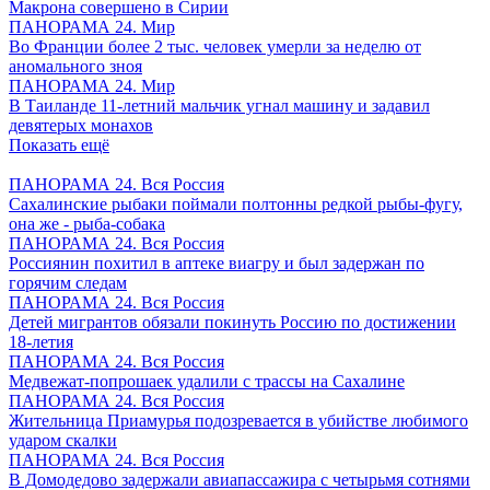
Макрона совершено в Сирии
ПАНОРАМА 24. Мир
Во Франции более 2 тыс. человек умерли за неделю от
аномального зноя
ПАНОРАМА 24. Мир
В Таиланде 11-летний мальчик угнал машину и задавил
девятерых монахов
Показать ещё
ПАНОРАМА 24. Вся Россия
Сахалинские рыбаки поймали полтонны редкой рыбы-фугу,
она же - рыба-собака
ПАНОРАМА 24. Вся Россия
Россиянин похитил в аптеке виагру и был задержан по
горячим следам
ПАНОРАМА 24. Вся Россия
Детей мигрантов обязали покинуть Россию по достижении
18-летия
ПАНОРАМА 24. Вся Россия
Медвежат-попрошаек удалили с трассы на Сахалине
ПАНОРАМА 24. Вся Россия
Жительница Приамурья подозревается в убийстве любимого
ударом скалки
ПАНОРАМА 24. Вся Россия
В Домодедово задержали авиапассажира с четырьмя сотнями