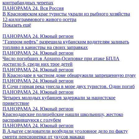
контрабандных черепах
ПАНОРАМА 24. Вся Россия
В Красноярском крае туристы украли из рыбного хозяйства
12-килограммового живого осетра
Показать ещё
ПАНОРАМА 24. Южный регион
"Газпром нефть" разрешила кубанским водителям заливать
топливо в канистры на своих заправках
ПАНОРАМА 24. Южный регион
Число погибших в Архипо-Осиповке при атаке БПЛА
достигло 6, среди них трое детей
ПАНОРАМА 24. Южный регион
В Краснодаре в частном доме обнаружили запрещенную пуму
ПАНОРАМА 24. Южный регион
В Сочи горная река унесла в море двух туристов. Один погиб
ПАНОРАМА 24. Южный регион
Четырех молодых кубанцев задержали за нацистское
приветствие
ПАНОРАМА 24. Южный регион
Краснодарские полицейские нашли школьницу, жестоко
расправившуюся с голубем
ПАНОРАМА 24. Южный регион
В Адыгее следователи возбудили уголовное дело по факту
смерти пенсионерки от укусов макаки