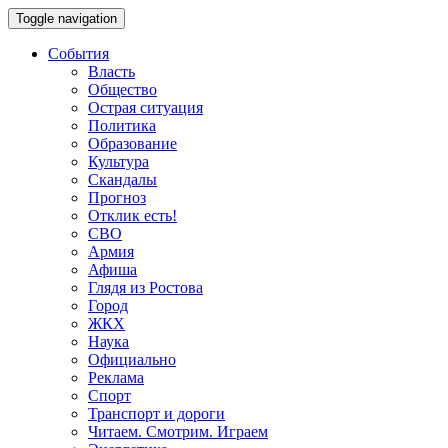
Toggle navigation
События
Власть
Общество
Острая ситуация
Политика
Образование
Культура
Скандалы
Прогноз
Отклик есть!
СВО
Армия
Афиша
Глядя из Ростова
Город
ЖКХ
Наука
Официально
Реклама
Спорт
Транспорт и дороги
Читаем. Смотрим. Играем