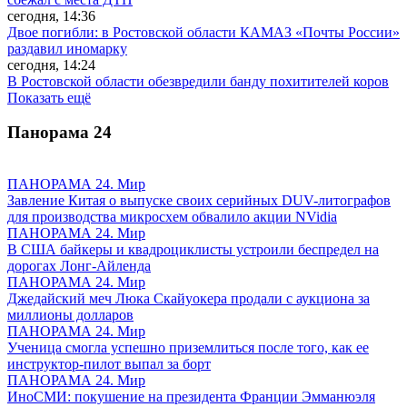
сегодня, 14:36
Двое погибли: в Ростовской области КАМАЗ «Почты России»
раздавил иномарку
сегодня, 14:24
В Ростовской области обезвредили банду похитителей коров
Показать ещё
Панорама
24
ПАНОРАМА 24. Мир
Завление Китая о выпуске своих серийных DUV-литографов
для производства микросхем обвалило акции NVidia
ПАНОРАМА 24. Мир
В США байкеры и квадроциклисты устроили беспредел на
дорогах Лонг-Айленда
ПАНОРАМА 24. Мир
Джедайский меч Люка Скайуокера продали с аукциона за
миллионы долларов
ПАНОРАМА 24. Мир
Ученица смогла успешно приземлиться после того, как ее
инструктор-пилот выпал за борт
ПАНОРАМА 24. Мир
ИноСМИ: покушение на президента Франции Эмманюэля