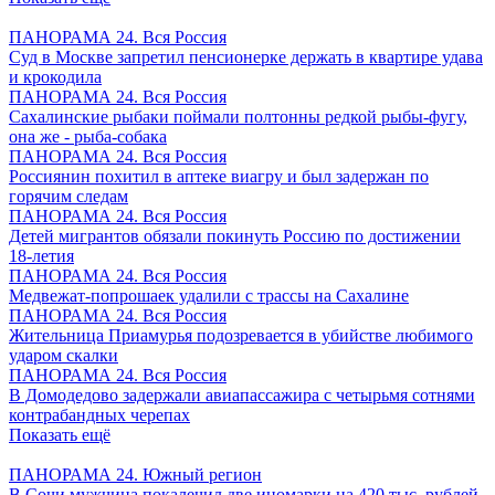
ПАНОРАМА 24. Вся Россия
Суд в Москве запретил пенсионерке держать в квартире удава
и крокодила
ПАНОРАМА 24. Вся Россия
Сахалинские рыбаки поймали полтонны редкой рыбы-фугу,
она же - рыба-собака
ПАНОРАМА 24. Вся Россия
Россиянин похитил в аптеке виагру и был задержан по
горячим следам
ПАНОРАМА 24. Вся Россия
Детей мигрантов обязали покинуть Россию по достижении
18-летия
ПАНОРАМА 24. Вся Россия
Медвежат-попрошаек удалили с трассы на Сахалине
ПАНОРАМА 24. Вся Россия
Жительница Приамурья подозревается в убийстве любимого
ударом скалки
ПАНОРАМА 24. Вся Россия
В Домодедово задержали авиапассажира с четырьмя сотнями
контрабандных черепах
Показать ещё
ПАНОРАМА 24. Южный регион
В Сочи мужчина покалечил две иномарки на 420 тыс. рублей