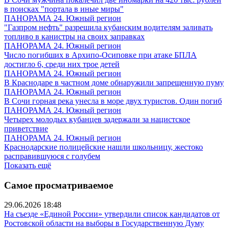
в поисках "портала в иные миры"
ПАНОРАМА 24. Южный регион
"Газпром нефть" разрешила кубанским водителям заливать
топливо в канистры на своих заправках
ПАНОРАМА 24. Южный регион
Число погибших в Архипо-Осиповке при атаке БПЛА
достигло 6, среди них трое детей
ПАНОРАМА 24. Южный регион
В Краснодаре в частном доме обнаружили запрещенную пуму
ПАНОРАМА 24. Южный регион
В Сочи горная река унесла в море двух туристов. Один погиб
ПАНОРАМА 24. Южный регион
Четырех молодых кубанцев задержали за нацистское
приветствие
ПАНОРАМА 24. Южный регион
Краснодарские полицейские нашли школьницу, жестоко
расправившуюся с голубем
Показать ещё
Самое просматриваемое
29.06.2026 18:48
На съезде «Единой России» утвердили список кандидатов от
Ростовской области на выборы в Государственную Думу