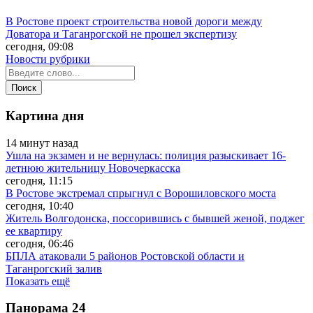
В Ростове проект строительства новой дороги между
Доватора и Таганрогской не прошел экспертизу
сегодня, 09:08
Новости рубрики
Картина дня
14 минут назад
Ушла на экзамен и не вернулась: полиция разыскивает 16-
летнюю жительницу Новочеркасска
сегодня, 11:15
В Ростове экстремал спрыгнул с Ворошиловского моста
сегодня, 10:40
Житель Волгодонска, поссорившись с бывшей женой, поджег
ее квартиру
сегодня, 06:46
БПЛА атаковали 5 районов Ростовской области и
Таганрогский залив
Показать ещё
Панорама
24