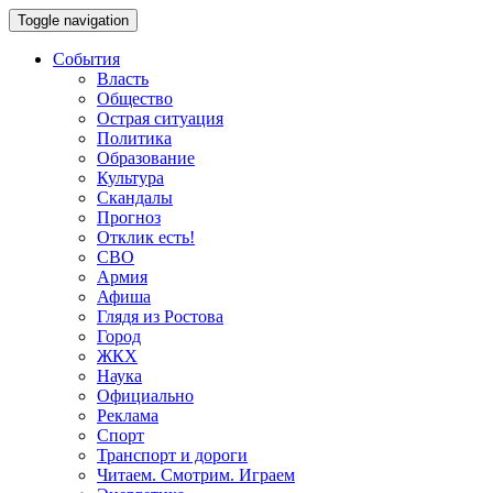
Toggle navigation
События
Власть
Общество
Острая ситуация
Политика
Образование
Культура
Скандалы
Прогноз
Отклик есть!
СВО
Армия
Афиша
Глядя из Ростова
Город
ЖКХ
Наука
Официально
Реклама
Спорт
Транспорт и дороги
Читаем. Смотрим. Играем