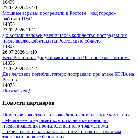
16499
25.07.2026 03:50
Мощные взрывы прогремели в Ростове - над городом
работает ПВО
14856
27.07.2026 11:11
До восьми человек увеличилось количество пострадавших
после вражеской атаки на Ростовскую область
14808
26.07.2026 14:19
Весь Ростов-на-Дону объявили зоной ЧС после мегашторма
14356
27.07.2026 06:52
Два человека погибли, пятеро пострадали при атаке БПЛА на
Ростов
14076
Показать ещё
Новости партнеров
Немецкое качество на страже безопасности труда: компания
«Мельхозе» предлагает комплексные решения для
предотвращения производственного травматизма
Тихое спасение: как забота о спине становится главным
трендом здоровьесбережения