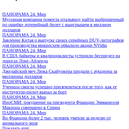
ПАНОРАМА 24. Мир
Мусорная компания помогла итальянцу найти выброшенный
по ошибке лотерейный билет с выигрышем в миллион
долларов
ПАНОРАМА 24. Мир
Завление Китая о выпуске своих серийных DUV-литографов
для производства микросхем обвалило акции NVidia
ПАНОРАМА 24. Мир
В США байкеры и квадроциклисты устроили беспредел на
дорогах Лонг-Айленда
ПАНОРАМА 24. Мир
Джедайский меч Люка Скайуокера продали с аукциона за
миллионы долларов
ПАНОРАМА 24. Мир
Ученица смогла успешно приземлиться после того, как ее
инструктор-пилот выпал за борт
ПАНОРАМА 24. Мир
ИноСМИ: покушение на президента Франции Эмманюэля
Макрона совершено в Сирии
ПАНОРАМА 24. Мир
Во Франции более 2 тыс. человек умерли за неделю от
аномального зноя
Показать ещё