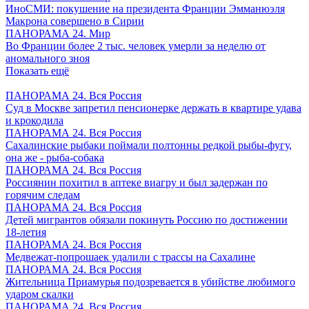
ИноСМИ: покушение на президента Франции Эмманюэля
Макрона совершено в Сирии
ПАНОРАМА 24. Мир
Во Франции более 2 тыс. человек умерли за неделю от
аномального зноя
Показать ещё
ПАНОРАМА 24. Вся Россия
Суд в Москве запретил пенсионерке держать в квартире удава
и крокодила
ПАНОРАМА 24. Вся Россия
Сахалинские рыбаки поймали полтонны редкой рыбы-фугу,
она же - рыба-собака
ПАНОРАМА 24. Вся Россия
Россиянин похитил в аптеке виагру и был задержан по
горячим следам
ПАНОРАМА 24. Вся Россия
Детей мигрантов обязали покинуть Россию по достижении
18-летия
ПАНОРАМА 24. Вся Россия
Медвежат-попрошаек удалили с трассы на Сахалине
ПАНОРАМА 24. Вся Россия
Жительница Приамурья подозревается в убийстве любимого
ударом скалки
ПАНОРАМА 24. Вся Россия