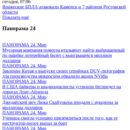
сегодня, 07:06
Вражеские БПЛА атаковали Каменск и 7 районов Ростовской
области
Показать ещё
Панорама
24
ПАНОРАМА 24. Мир
Мусорная компания помогла итальянцу найти выброшенный
по ошибке лотерейный билет с выигрышем в миллион
долларов
ПАНОРАМА 24. Мир
Завление Китая о выпуске своих серийных DUV-литографов
для производства микросхем обвалило акции NVidia
ПАНОРАМА 24. Мир
В США байкеры и квадроциклисты устроили беспредел на
дорогах Лонг-Айленда
ПАНОРАМА 24. Мир
Джедайский меч Люка Скайуокера продали с аукциона за
миллионы долларов
ПАНОРАМА 24. Мир
Ученица смогла успешно приземлиться после того, как ее
инструктор-пилот выпал за борт
ПАНОРАМА 24. Мир