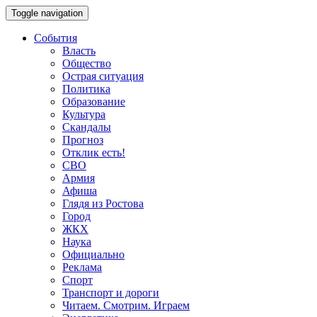
Toggle navigation
События
Власть
Общество
Острая ситуация
Политика
Образование
Культура
Скандалы
Прогноз
Отклик есть!
СВО
Армия
Афиша
Глядя из Ростова
Город
ЖКХ
Наука
Официально
Реклама
Спорт
Транспорт и дороги
Читаем. Смотрим. Играем