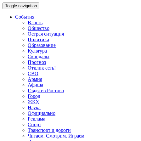
Toggle navigation
События
Власть
Общество
Острая ситуация
Политика
Образование
Культура
Скандалы
Прогноз
Отклик есть!
СВО
Армия
Афиша
Глядя из Ростова
Город
ЖКХ
Наука
Официально
Реклама
Спорт
Транспорт и дороги
Читаем. Смотрим. Играем