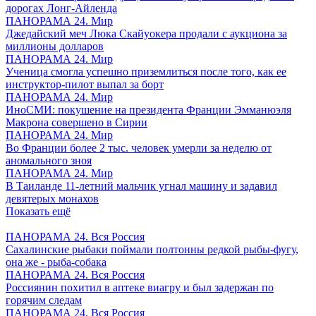
дорогах Лонг-Айленда
ПАНОРАМА 24. Мир
Джедайский меч Люка Скайуокера продали с аукциона за
миллионы долларов
ПАНОРАМА 24. Мир
Ученица смогла успешно приземлиться после того, как ее
инструктор-пилот выпал за борт
ПАНОРАМА 24. Мир
ИноСМИ: покушение на президента Франции Эмманюэля
Макрона совершено в Сирии
ПАНОРАМА 24. Мир
Во Франции более 2 тыс. человек умерли за неделю от
аномального зноя
ПАНОРАМА 24. Мир
В Таиланде 11-летний мальчик угнал машину и задавил
девятерых монахов
Показать ещё
ПАНОРАМА 24. Вся Россия
Сахалинские рыбаки поймали полтонны редкой рыбы-фугу,
она же - рыба-собака
ПАНОРАМА 24. Вся Россия
Россиянин похитил в аптеке виагру и был задержан по
горячим следам
ПАНОРАМА 24. Вся Россия