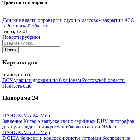
Транспорт и дороги
Донские власти опровергли слухи о массовом закрытии АЗС
в Ростовской области
вчера, 13:01
Новости рубрики
Картина дня
6 минут назад
ВСУ ударили дронами по 6 районам Ростовской области
Показать ещё
Панорама
24
ПАНОРАМА 24. Мир
Завление Китая о выпуске своих серийных DUV-литографов
для производства микросхем обвалило акции NVidia
ПАНОРАМА 24. Мир
В США байкеры и квадроциклисты устроили беспредел на