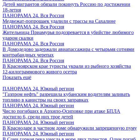
Детей мигрантов обязали покинуть Россию по достижении
18-летия
ПАНОРАМА 24. Вся Россия
Медвежат-попрошаек удалили с трассы на Сахалине
ПАНОРАМА 24. Вся Россия
Жительница Приамурья подозревается в убийстве любимого
ударом скалки
ПАНОРАМА 24. Вся Россия
В Домодедово задержали авиапассажира с четырьмя сотнями
контрабандных черепах
ПАНОРАМА 24. Вся Россия
В Красноярском крае туристы украли из рыбного хозяйства
12-килограммового живого осетра
Показать ещё
ПАНОРАМА 24. Южный регион
"Газпром нефть" разрешила кубанским водителям заливать
топливо в канистры на своих заправках
ПАНОРАМА 24. Южный регион
Число погибших в Архипо-Осиповке при атаке БПЛА
достигло 6, среди них трое детей
ПАНОРАМА 24. Южный регион
В Краснодаре в частном доме обнаружили запрещенную пуму
ПАНОРАМА 24. Южный регион
В Сочи горная река унесла в море двух туристов. Один погиб