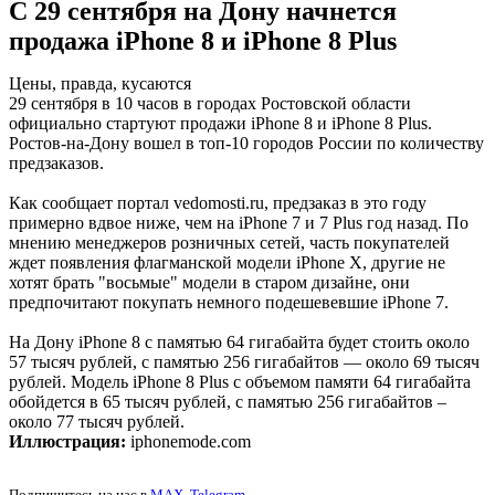
С 29 сентября на Дону начнется
продажа iPhone 8 и iPhone 8 Plus
Цены, правда, кусаются
29 сентября в 10 часов в городах Ростовской области
официально стартуют продажи iPhone 8 и iPhone 8 Plus.
Ростов-на-Дону вошел в топ-10 городов России по количеству
предзаказов.
Как сообщает портал vedomosti.ru, предзаказ в это году
примерно вдвое ниже, чем на iPhone 7 и 7 Plus год назад. По
мнению менеджеров розничных сетей, часть покупателей
ждет появления флагманской модели iPhone X, другие не
хотят брать "восьмые" модели в старом дизайне, они
предпочитают покупать немного подешевевшие iPhone 7.
На Дону iPhone 8 с памятью 64 гигабайта будет стоить около
57 тысяч рублей, с памятью 256 гигабайтов — около 69 тысяч
рублей. Модель iPhone 8 Plus с объемом памяти 64 гигабайта
обойдется в 65 тысяч рублей, с памятью 256 гигабайтов –
около 77 тысяч рублей.
Иллюстрация:
iphonemode.com
Подпишитесь на нас в
MAX
,
Telegram
.