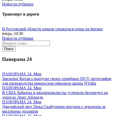
Новости рубрики
Транспорт и дороги
В Ростовской области начали снижаться цены на бензин
вчера, 10:30
Новости рубрики
Панорама
24
ПАНОРАМА 24. Мир
Завление Китая о выпуске своих серийных DUV-литографов
для производства микросхем обвалило акции NVidia
ПАНОРАМА 24. Мир
В США байкеры и квадроциклисты устроили беспредел на
дорогах Лонг-Айленда
ПАНОРАМА 24. Мир
Джедайский меч Люка Скайуокера продали с аукциона за
миллионы долларов
ПАНОРАМА 24. Мир