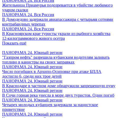
ПАНОРАМА 24. Вся Россия
Жительница Приамурья подозревается в убийстве любимого
ударом скалки
ПАНОРАМА 24. Вся Россия
В Домодедово задержали авиапассажира с четырьмя сотнями
контрабандных черепах
ПАНОРАМА 24. Вся Россия
В Красноярском крае туристы украли из рыбного хозяйства
12-килограммового живого осетра
Показать ещё
ПАНОРАМА 24. Южный регион
"Газпром нефть" разрешила кубанским водителям заливать
топливо в канистры на своих заправках
ПАНОРАМА 24. Южный регион
Число погибших в Архипо-Осиповке при атаке БПЛА
достигло 6, среди них трое детей
ПАНОРАМА 24. Южный регион
В Краснодаре в частном доме обнаружили запрещенную пуму
ПАНОРАМА 24. Южный регион
В Сочи горная река унесла в море двух туристов. Один погиб
ПАНОРАМА 24. Южный регион
Четырех молодых кубанцев задержали за нацистское
приветствие
ПАНОРАМА 24. Южный регион