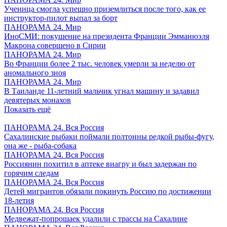
Ученица смогла успешно приземлиться после того, как ее
инструктор-пилот выпал за борт
ПАНОРАМА 24. Мир
ИноСМИ: покушение на президента Франции Эмманюэля
Макрона совершено в Сирии
ПАНОРАМА 24. Мир
Во Франции более 2 тыс. человек умерли за неделю от
аномального зноя
ПАНОРАМА 24. Мир
В Таиланде 11-летний мальчик угнал машину и задавил
девятерых монахов
Показать ещё
ПАНОРАМА 24. Вся Россия
Сахалинские рыбаки поймали полтонны редкой рыбы-фугу,
она же - рыба-собака
ПАНОРАМА 24. Вся Россия
Россиянин похитил в аптеке виагру и был задержан по
горячим следам
ПАНОРАМА 24. Вся Россия
Детей мигрантов обязали покинуть Россию по достижении
18-летия
ПАНОРАМА 24. Вся Россия
Медвежат-попрошаек удалили с трассы на Сахалине