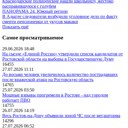
Краснодарские полицейские нашли школьницу, жестоко
расправившуюся с голубем
ПАНОРАМА 24. Южный регион
В Адыгее следователи возбудили уголовное дело по факту
смерти пенсионерки от укусов макаки
Показать ещё
Самое просматриваемое
29.06.2026 18:48
На съезде «Единой России» утвердили список кандидатов от
Ростовской области на выборы в Государственную Думу
16455
27.07.2026 11:11
До восьми человек увеличилось количество пострадавших
после вражеской атаки на Ростовскую область
14765
25.07.2026 03:50
Мощные взрывы прогремели в Ростове - над городом
работает ПВО
14755
26.07.2026 14:19
Весь Ростов-на-Дону объявили зоной ЧС после мегашторма
14296
27.07.2026 06:52