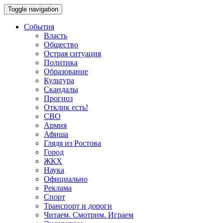
Toggle navigation
События
Власть
Общество
Острая ситуация
Политика
Образование
Культура
Скандалы
Прогноз
Отклик есть!
СВО
Армия
Афиша
Глядя из Ростова
Город
ЖКХ
Наука
Официально
Реклама
Спорт
Транспорт и дороги
Читаем. Смотрим. Играем