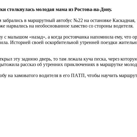
и столкнулась молодая мама из Ростова-на-Дону.
 забрались в маршрутный автобус №22 на остановке Каскадная, ч
же нарвались на необоснованное хамство со стороны водителя.
 малышом «назад», а когда ростовчанка напомнила ему, что ора
била. Историей своей оскорбительной утренней поездки жительн
 открыл эту заднюю дверь, то там лежала куча песка, через котор
одытожила рассказ об утренних приключениях в маршрутке молод
бу на хамоватого водителя в его ПАТП, чтобы научить маршрут