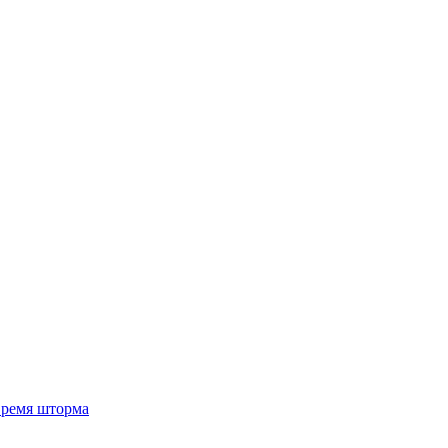
 время шторма