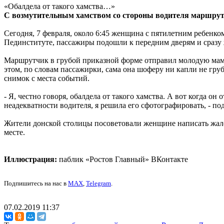
«Обалдела от такого хамства…»
С возмутительным хамством со стороны водителя маршрутк
Сегодня, 7 февраля, около 6:45 женщина с пятилетним ребенком
Пединституте, пассажиры подошли к передним дверям и сразу 
Маршрутчик в грубой приказной форме отправил молодую маму с
этом, по словам пассажирки, сама она шоферу ни капли не гру
снимок с места событий.
- Я, честно говоря, обалдела от такого хамства. А вот когда он
неадекватности водителя, я решила его сфотографировать, - п
Жители донской столицы посоветовали женщине написать жало
месте.
Иллюстрация:
паблик «Ростов Главный» ВКонтакте
Подпишитесь на нас в
MAX
,
Telegram
.
07.02.2019 11:37