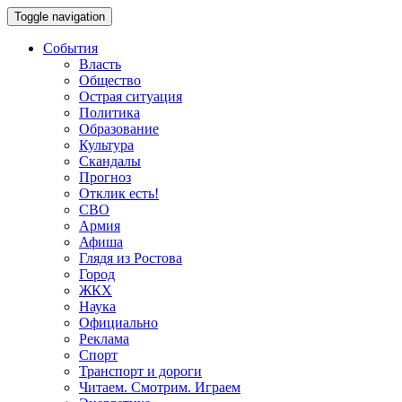
Toggle navigation
События
Власть
Общество
Острая ситуация
Политика
Образование
Культура
Скандалы
Прогноз
Отклик есть!
СВО
Армия
Афиша
Глядя из Ростова
Город
ЖКХ
Наука
Официально
Реклама
Спорт
Транспорт и дороги
Читаем. Смотрим. Играем