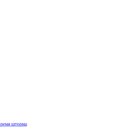
 время шторма