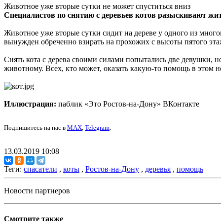
Животное уже вторые сутки не может спуститься вниз
Специалистов по снятию с деревьев котов разыскивают жит
Животное уже вторые сутки сидит на дереве у одного из много
вынужден обреченно взирать на прохожих с высоты пятого этаж
Снять кота с дерева своими силами попытались две девушки, 
животному. Всех, кто может, оказать какую-то помощь в этом неп
Иллюстрация:
паблик «Это Ростов-на-Дону» ВКонтакте
Подпишитесь на нас в
MAX
,
Telegram
.
13.03.2019 10:08
Теги:
спасатели
,
коты
,
Ростов-на-Дону
,
деревья
,
помощь
Новости партнеров
Смотрите также