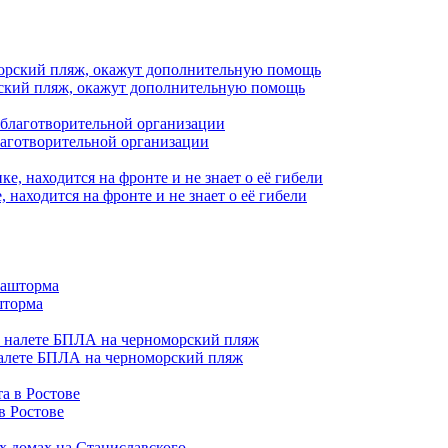
орский пляж, окажут дополнительную помощь
лаготворительной организации
находится на фронте и не знает о её гибели
шторма
налете БПЛА на черноморский пляж
в Ростове