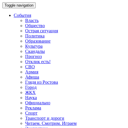
Toggle navigation
События
Власть
Общество
Острая ситуация
Политика
Образование
Культура
Скандалы
Прогноз
Отклик есть!
СВО
Армия
Афиша
Глядя из Ростова
Город
ЖКХ
Наука
Официально
Реклама
Спорт
Транспорт и дороги
Читаем. Смотрим. Играем