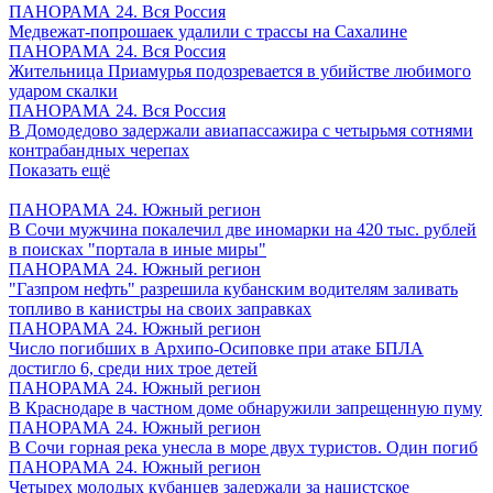
ПАНОРАМА 24. Вся Россия
Медвежат-попрошаек удалили с трассы на Сахалине
ПАНОРАМА 24. Вся Россия
Жительница Приамурья подозревается в убийстве любимого
ударом скалки
ПАНОРАМА 24. Вся Россия
В Домодедово задержали авиапассажира с четырьмя сотнями
контрабандных черепах
Показать ещё
ПАНОРАМА 24. Южный регион
В Сочи мужчина покалечил две иномарки на 420 тыс. рублей
в поисках "портала в иные миры"
ПАНОРАМА 24. Южный регион
"Газпром нефть" разрешила кубанским водителям заливать
топливо в канистры на своих заправках
ПАНОРАМА 24. Южный регион
Число погибших в Архипо-Осиповке при атаке БПЛА
достигло 6, среди них трое детей
ПАНОРАМА 24. Южный регион
В Краснодаре в частном доме обнаружили запрещенную пуму
ПАНОРАМА 24. Южный регион
В Сочи горная река унесла в море двух туристов. Один погиб
ПАНОРАМА 24. Южный регион
Четырех молодых кубанцев задержали за нацистское