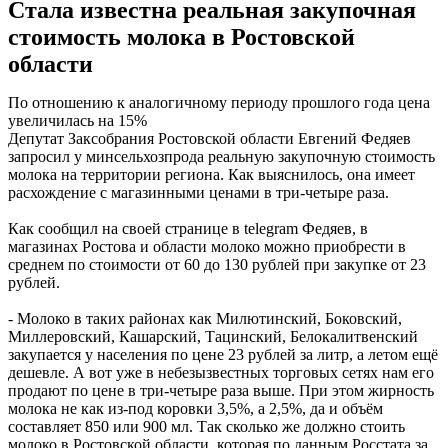
Стала известна реальная закупочная
стоимость молока в Ростовской
области
По отношению к аналогичному периоду прошлого года цена
увеличилась на 15%
Депутат Заксобрания Ростовской области Евгений Федяев
запросил у минсельхозпрода реальную закупочную стоимость
молока на территории региона. Как выяснилось, она имеет
расхождение с магазинными ценами в три-четыре раза.
Как сообщил на своей странице в telegram Федяев, в
магазинах Ростова и области молоко можно приобрести в
среднем по стоимости от 60 до 130 рублей при закупке от 23
рублей.
- Молоко в таких районах как Милютинский, Боковский,
Миллеровский, Кашарский, Тацинский, Белокалитвенский
закупается у населения по цене 23 рублей за литр, а летом ещё
дешевле. А вот уже в небезызвестных торговых сетях нам его
продают по цене в три-четыре раза выше. При этом жирность
молока не как из-под коровки 3,5%, а 2,5%, да и объём
составляет 850 или 900 мл. Так сколько же должно стоить
молоко в Ростовской области, которая по данным Росстата за