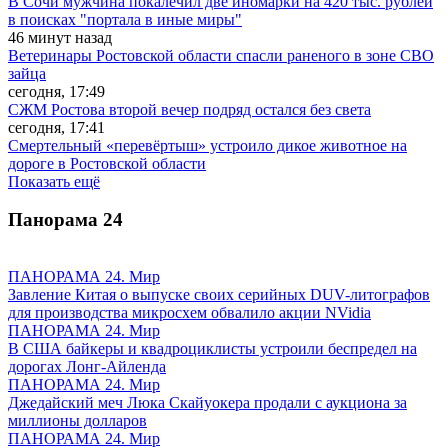
В Сочи мужчина покалечил две иномарки на 420 тыс. рублей
в поисках "портала в иные миры"
46 минут назад
Ветеринары Ростовской области спасли раненого в зоне СВО
зайца
сегодня, 17:49
СЖМ Ростова второй вечер подряд остался без света
сегодня, 17:41
Смертельный «перевёртыш» устроило дикое животное на
дороге в Ростовской области
Показать ещё
Панорама
24
ПАНОРАМА 24. Мир
Завление Китая о выпуске своих серийных DUV-литографов
для производства микросхем обвалило акции NVidia
ПАНОРАМА 24. Мир
В США байкеры и квадроциклисты устроили беспредел на
дорогах Лонг-Айленда
ПАНОРАМА 24. Мир
Джедайский меч Люка Скайуокера продали с аукциона за
миллионы долларов
ПАНОРАМА 24. Мир