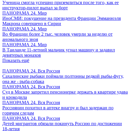
Ученица смогла успешно приземлиться после того, как ее
инструктор-пилот выпал за борт
ПАНОРАМА 24. Мир
ИноСМИ: покушение на президента Франции Эмманюэля
Макрона совершено в Сирии
ПАНОРАМА 24. Мир
Во Франции более 2 тыс. человек умерли за неделю от
аномального зноя
ПАНОРАМА 24. Мир
В Таиланде 11-летний мальчик угнал машину и задавил
девятерых монахов
Показать ещё
ПАНОРАМА 24. Вся Россия
Сахалинские рыбаки поймали полтонны редкой рыбы-фугу,
она же - рыба-собака
ПАНОРАМА 24. Вся Россия
Суд в Москве запретил пенсионерке держать в квартире удава
и крокодила
ПАНОРАМА 24. Вся Россия
Россиянин похитил в аптеке виагру и был задержан по
горячим следам
ПАНОРАМА 24. Вся Россия
Детей мигрантов обязали покинуть Россию по достижении
18-летия