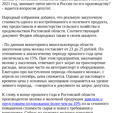
2021 год, занимает пятое место в России по его производству?
- задается вопросом депутат.
Народный избранник добавил, что реальную закупочную
стоимость одного из востребованного и полезного продукта,
ему предоставили в министерстве сельского хозяйства и
продовольствия Ростовской области. Соответствующий
документ Федяев обнародовал также в своем аккаунте.
- По данным мониторинга минсельхозпрода области
закупочная цена молока составляет от 23 до 25 рублей. По
отношению к аналогичному периоду прошлого года цена
увеличилась на 15%. При этом предприятия, закупающие
молоко у населения, отмечают рост затрат на транспортные
расходы, запасные части на автотранспорт и оборудование.
Ежегодно при наступлении периода «большого молока», с
апреля по сентябрь, цена снижается. Однако до настоящего
времени цена у основных закупщиков сохраняется на уровне
зимнего периода, - говорится в документе на запрос депутата.
К слову, в конце прошлого года в Ростовской области
производители молока и молочной продукции
заявляли о
предстоящем подорожании более чем на 10%
из-за сезонного
повышения стоимости сырья и нового требования о
маркировке. Сейчас на упаковку молочки наносятся