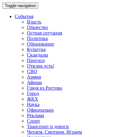
Toggle navigation
События
Власть
Общество
Острая ситуация
Политика
Образование
Культура
Скандалы
Прогноз
Отклик есть!
СВО
Армия
Афиша
Глядя из Ростова
Город
ЖКХ
Наука
Официально
Реклама
Спорт
Транспорт и дороги
Читаем. Смотрим. Играем