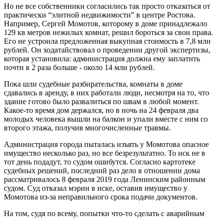
Но не все собственники согласились так просто отказаться от
практически “элитной недвижимости” в центре Ростова.
Например, Сергей Момотов, которому в доме принадлежало
129 кв метров нежилых комнат, решил бороться за свои права.
Его не устроила предложенная выкупная стоимость в 7,8 млн
рублей. Он ходатайствовал о проведении другой экспертизы,
которая установила: администрация должна ему заплатить
почти в 2 раза больше - около 14 млн рублей.
Пока шли судебные разбирательства, комнаты в доме
сдавались в аренду, в них работали люди, несмотря на то, что
здание готово было развалиться по швам в любой момент.
Какое-то время дом держался, но в ночь на 24 февраля два
молодых человека вышли на балкон и упали вместе с ним со
второго этажа, получив многочисленные травмы.
Администрация города пыталась изъять у Момотова опасное
имущество несколько раз, но все безрезультатно. То иск не в
тот день подадут, то судом ошибутся. Согласно картотеке
судебных решений, последний раз дело в отношении дома
рассматривалось 8 февраля 2019 года Ленинским районным
судом. Суд отказал мэрии в иске, оставив имущество у
Момотова из-за неправильного срока подачи документов.
На том, судя по всему, попытки что-то сделать с аварийным