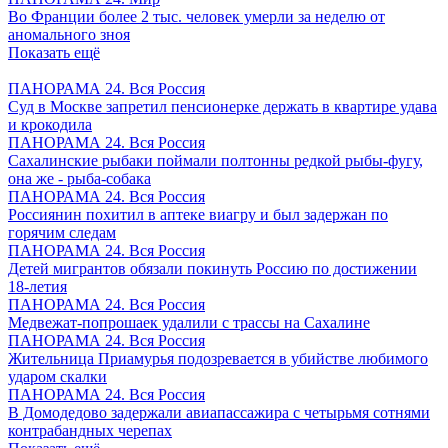
Во Франции более 2 тыс. человек умерли за неделю от
аномального зноя
Показать ещё
ПАНОРАМА 24. Вся Россия
Суд в Москве запретил пенсионерке держать в квартире удава
и крокодила
ПАНОРАМА 24. Вся Россия
Сахалинские рыбаки поймали полтонны редкой рыбы-фугу,
она же - рыба-собака
ПАНОРАМА 24. Вся Россия
Россиянин похитил в аптеке виагру и был задержан по
горячим следам
ПАНОРАМА 24. Вся Россия
Детей мигрантов обязали покинуть Россию по достижении
18-летия
ПАНОРАМА 24. Вся Россия
Медвежат-попрошаек удалили с трассы на Сахалине
ПАНОРАМА 24. Вся Россия
Жительница Приамурья подозревается в убийстве любимого
ударом скалки
ПАНОРАМА 24. Вся Россия
В Домодедово задержали авиапассажира с четырьмя сотнями
контрабандных черепах