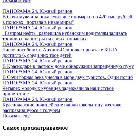
Показать ещё
ПАНОРАМА 24. Южный регион
В Сочи мужчина покалечил две иномарки на 420 тыс. рублей
в поисках "портала в иные миры"
ПАНОРАМА 24. Южный регион
"Газпром нефть" разрешила кубанским водителям заливать
топливо в канистры на своих заправках
ПАНОРАМА 24. Южный регион
Число погибших в Архипо-Осиповке при атаке БПЛА
достигло 6, среди них трое детей
ПАНОРАМА 24. Южный регион
В Краснодаре в частном доме обнаружили запрещенную пуму
ПАНОРАМА 24. Южный регион
В Сочи горная река унесла в море двух туристов. Один погиб
ПАНОРАМА 24. Южный регион
Четырех молодых кубанцев задержали за нацистское
приветствие
ПАНОРАМА 24. Южный регион
Краснодарские полицейские нашли школьницу, жестоко
расправившуюся с голубем
Показать ещё
Самое просматриваемое