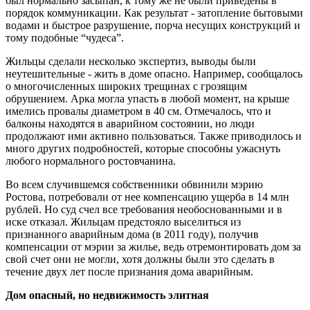
был нормально засыпан, к тому же не были приведены в
порядок коммуникации. Как результат - затопление бытовыми
водами и быстрое разрушение, порча несущих конструкций и
тому подобные “чудеса”.
Жильцы сделали несколько экспертиз, выводы были
неутешительные - жить в доме опасно. Например, сообщалось
о многочисленных широких трещинах с грозящим
обрушением. Арка могла упасть в любой момент, на крыше
имелись провалы диаметром в 40 см. Отмечалось, что и
балконы находятся в аварийном состоянии, но люди
продолжают ими активно пользоваться. Также приводилось и
много других подробностей, которые способны ужаснуть
любого нормального ростовчанина.
Во всем случившемся собственники обвинили мэрию
Ростова, потребовали от нее компенсацию ущерба в 14 млн
рублей. Но суд счел все требования необоснованными и в
иске отказал. Жильцам предстояло выселиться из
признанного аварийным дома (в 2011 году), получив
компенсации от мэрии за жилье, ведь отремонтировать дом за
свой счет они не могли, хотя должны были это сделать в
течение двух лет после признания дома аварийным.
Дом опасный, но недвижимость элитная