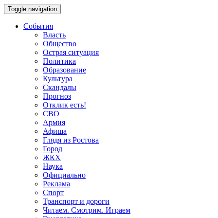
Toggle navigation
События
Власть
Общество
Острая ситуация
Политика
Образование
Культура
Скандалы
Прогноз
Отклик есть!
СВО
Армия
Афиша
Глядя из Ростова
Город
ЖКХ
Наука
Официально
Реклама
Спорт
Транспорт и дороги
Читаем. Смотрим. Играем