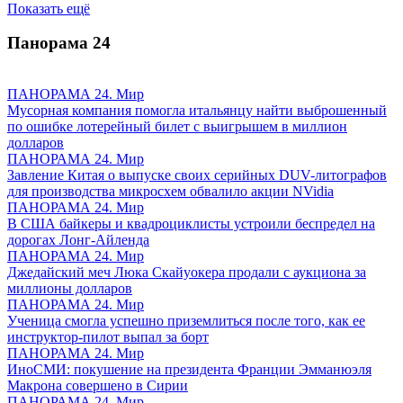
Показать ещё
Панорама
24
ПАНОРАМА 24. Мир
Мусорная компания помогла итальянцу найти выброшенный
по ошибке лотерейный билет с выигрышем в миллион
долларов
ПАНОРАМА 24. Мир
Завление Китая о выпуске своих серийных DUV-литографов
для производства микросхем обвалило акции NVidia
ПАНОРАМА 24. Мир
В США байкеры и квадроциклисты устроили беспредел на
дорогах Лонг-Айленда
ПАНОРАМА 24. Мир
Джедайский меч Люка Скайуокера продали с аукциона за
миллионы долларов
ПАНОРАМА 24. Мир
Ученица смогла успешно приземлиться после того, как ее
инструктор-пилот выпал за борт
ПАНОРАМА 24. Мир
ИноСМИ: покушение на президента Франции Эмманюэля
Макрона совершено в Сирии
ПАНОРАМА 24. Мир