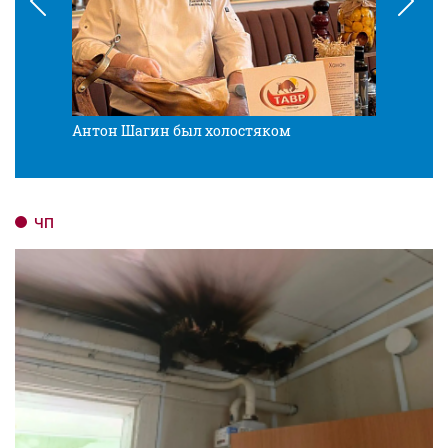
Антон Шагин был холостяком
Разв
ЧП