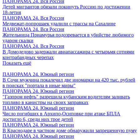
ПАНОРАМА 24. Вся Россия
Детей мигрантов обязали покинуть Россию по достижении
18-летия
ПАНОРАМА 24. Вся Россия
Медвежат-попрошаек удалили с трассы на Сахалине
ПАНОРАМА 24. Вся Россия
Жительница Приамурья подозревается в убийстве любимого
ударом скалки
ПАНОРАМА 24. Вся Россия
В Домодедово задержали авиапассажира с четырьмя сотнями
контрабандных черепах
Показать ещё
ПАНОРАМА 24. Южный регион
В Сочи мужчина покалечил две иномарки на 420 тыс. рублей
в поисках "портала в иные миры"
ПАНОРАМА 24. Южный регион
"Газпром нефть" разрешила кубанским водителям заливать
топливо в канистры на своих заправках
ПАНОРАМА 24. Южный регион
Число погибших в Архипо-Осиповке при атаке БПЛА
достигло 6, среди них трое детей
ПАНОРАМА 24. Южный регион
В Краснодаре в частном доме обнаружили запрещенную пуму
ПАНОРАМА 24. Южный регион