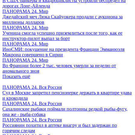
В США байкеры и квадроциклисты устроили беспредел на
дорогах Лонг-Айленда
ПАНОРАМА 24. Мир
Джедайский меч Люка Скайуокера продали с аукциона за
миллионы долларов
ПАНОРАМА 24. Мир
Ученица смогла успешно приземлиться после того, как ее
инструктор-пилот выпал за борт
ПАНОРАМА 24. Мир
ИноСМИ: покушение на президента Франции Эмманюэля
Макрона совершено в Сирии
ПАНОРАМА 24. Мир
Во Франции более 2 тыс. человек умерли за неделю от
аномального зноя
Показать ещё
ПАНОРАМА 24. Вся Россия
Суд в Москве запретил пенсионерке держать в квартире удава
и крокодила
ПАНОРАМА 24. Вся Россия
Сахалинские рыбаки поймали полтонны редкой рыбы-фугу,
она же - рыба-собака
ПАНОРАМА 24. Вся Россия
Россиянин похитил в аптеке виагру и был задержан по
горячим следам