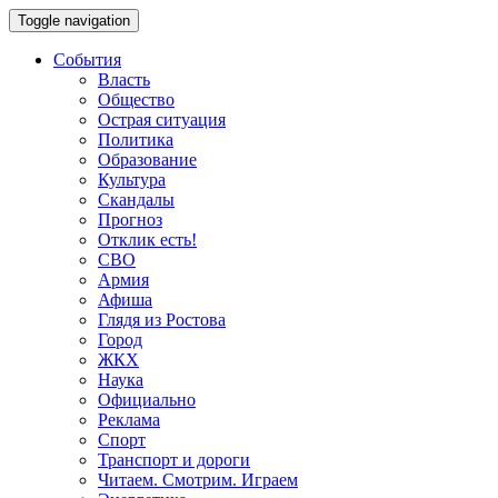
Toggle navigation
События
Власть
Общество
Острая ситуация
Политика
Образование
Культура
Скандалы
Прогноз
Отклик есть!
СВО
Армия
Афиша
Глядя из Ростова
Город
ЖКХ
Наука
Официально
Реклама
Спорт
Транспорт и дороги
Читаем. Смотрим. Играем