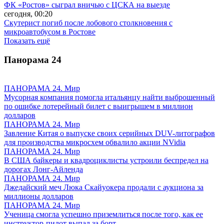
ФК «Ростов» сыграл вничью с ЦСКА на выезде
сегодня, 00:20
Скутерист погиб после лобового столкновения с
микроавтобусом в Ростове
Показать ещё
Панорама
24
ПАНОРАМА 24. Мир
Мусорная компания помогла итальянцу найти выброшенный
по ошибке лотерейный билет с выигрышем в миллион
долларов
ПАНОРАМА 24. Мир
Завление Китая о выпуске своих серийных DUV-литографов
для производства микросхем обвалило акции NVidia
ПАНОРАМА 24. Мир
В США байкеры и квадроциклисты устроили беспредел на
дорогах Лонг-Айленда
ПАНОРАМА 24. Мир
Джедайский меч Люка Скайуокера продали с аукциона за
миллионы долларов
ПАНОРАМА 24. Мир
Ученица смогла успешно приземлиться после того, как ее
инструктор-пилот выпал за борт