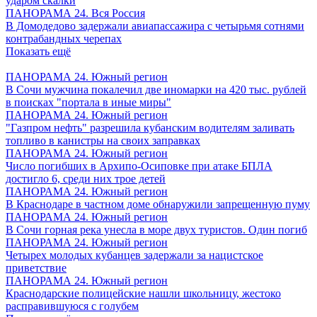
ударом скалки
ПАНОРАМА 24. Вся Россия
В Домодедово задержали авиапассажира с четырьмя сотнями
контрабандных черепах
Показать ещё
ПАНОРАМА 24. Южный регион
В Сочи мужчина покалечил две иномарки на 420 тыс. рублей
в поисках "портала в иные миры"
ПАНОРАМА 24. Южный регион
"Газпром нефть" разрешила кубанским водителям заливать
топливо в канистры на своих заправках
ПАНОРАМА 24. Южный регион
Число погибших в Архипо-Осиповке при атаке БПЛА
достигло 6, среди них трое детей
ПАНОРАМА 24. Южный регион
В Краснодаре в частном доме обнаружили запрещенную пуму
ПАНОРАМА 24. Южный регион
В Сочи горная река унесла в море двух туристов. Один погиб
ПАНОРАМА 24. Южный регион
Четырех молодых кубанцев задержали за нацистское
приветствие
ПАНОРАМА 24. Южный регион
Краснодарские полицейские нашли школьницу, жестоко
расправившуюся с голубем