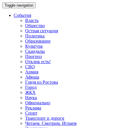
Toggle navigation
События
Власть
Общество
Острая ситуация
Политика
Образование
Культура
Скандалы
Прогноз
Отклик есть!
СВО
Армия
Афиша
Глядя из Ростова
Город
ЖКХ
Наука
Официально
Реклама
Спорт
Транспорт и дороги
Читаем. Смотрим. Играем