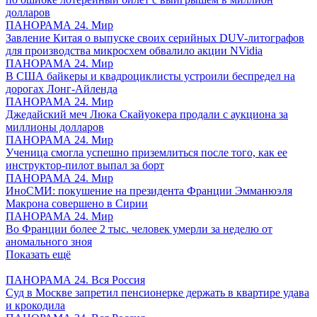
долларов
ПАНОРАМА 24. Мир
Завление Китая о выпуске своих серийных DUV-литографов
для производства микросхем обвалило акции NVidia
ПАНОРАМА 24. Мир
В США байкеры и квадроциклисты устроили беспредел на
дорогах Лонг-Айленда
ПАНОРАМА 24. Мир
Джедайский меч Люка Скайуокера продали с аукциона за
миллионы долларов
ПАНОРАМА 24. Мир
Ученица смогла успешно приземлиться после того, как ее
инструктор-пилот выпал за борт
ПАНОРАМА 24. Мир
ИноСМИ: покушение на президента Франции Эмманюэля
Макрона совершено в Сирии
ПАНОРАМА 24. Мир
Во Франции более 2 тыс. человек умерли за неделю от
аномального зноя
Показать ещё
ПАНОРАМА 24. Вся Россия
Суд в Москве запретил пенсионерке держать в квартире удава
и крокодила