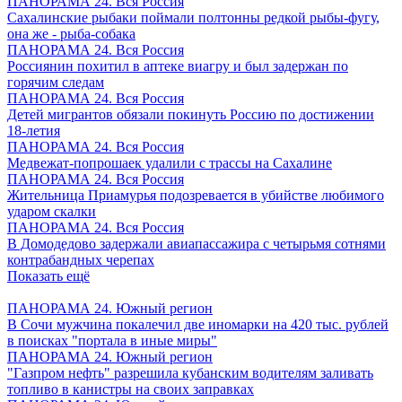
ПАНОРАМА 24. Вся Россия
Сахалинские рыбаки поймали полтонны редкой рыбы-фугу,
она же - рыба-собака
ПАНОРАМА 24. Вся Россия
Россиянин похитил в аптеке виагру и был задержан по
горячим следам
ПАНОРАМА 24. Вся Россия
Детей мигрантов обязали покинуть Россию по достижении
18-летия
ПАНОРАМА 24. Вся Россия
Медвежат-попрошаек удалили с трассы на Сахалине
ПАНОРАМА 24. Вся Россия
Жительница Приамурья подозревается в убийстве любимого
ударом скалки
ПАНОРАМА 24. Вся Россия
В Домодедово задержали авиапассажира с четырьмя сотнями
контрабандных черепах
Показать ещё
ПАНОРАМА 24. Южный регион
В Сочи мужчина покалечил две иномарки на 420 тыс. рублей
в поисках "портала в иные миры"
ПАНОРАМА 24. Южный регион
"Газпром нефть" разрешила кубанским водителям заливать
топливо в канистры на своих заправках