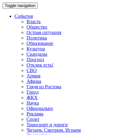
Toggle navigation
События
Власть
Общество
Острая ситуация
Политика
Образование
Культура
Скандалы
Прогноз
Отклик есть!
СВО
Армия
Афиша
Глядя из Ростова
Город
ЖКХ
Наука
Официально
Реклама
Спорт
Транспорт и дороги
Читаем. Смотрим. Играем