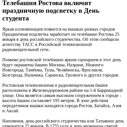
Телебашня Ростова включит
праздничную подсветку в День
студента
Яркая иллюминация появится на вышках разных городов
Праздничная подсветка заработает на телебашне Ростова 25
января в день российского студенчества. Об этом сообщили
агентству ТАСС в Российской телевизионной
радиовещательной сети.
Помимо ростовской телебашни ярким сценарием в этот день
будут окрашены башни Москвы, Назрани, Нижнего
Новгорода, Тамбова, Тулы, Челябинска, Ярославля,
Белгорода, Нальчика, Саранска, Грозного и других городов.
Ростовская телевизионная и радиовещательная башня
расположена в Железнодорожном районе на 1-й Баррикадной
улице. Она является самым высоким сооружением в городе -
высота башни составляет 195 метров. В зоне действия
передатчиков вышки находятся города Ростов, Батайск, Азов
и Аксай.
Напомним, день российского студенчества или Татьянин день
отмечается 25 января. В 1755 году в день мученицы святой