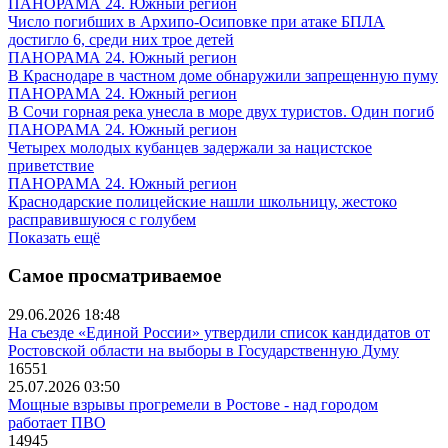
ПАНОРАМА 24. Южный регион
Число погибших в Архипо-Осиповке при атаке БПЛА
достигло 6, среди них трое детей
ПАНОРАМА 24. Южный регион
В Краснодаре в частном доме обнаружили запрещенную пуму
ПАНОРАМА 24. Южный регион
В Сочи горная река унесла в море двух туристов. Один погиб
ПАНОРАМА 24. Южный регион
Четырех молодых кубанцев задержали за нацистское
приветствие
ПАНОРАМА 24. Южный регион
Краснодарские полицейские нашли школьницу, жестоко
расправившуюся с голубем
Показать ещё
Самое просматриваемое
29.06.2026 18:48
На съезде «Единой России» утвердили список кандидатов от
Ростовской области на выборы в Государственную Думу
16551
25.07.2026 03:50
Мощные взрывы прогремели в Ростове - над городом
работает ПВО
14945