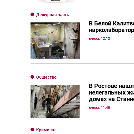
Дежурная часть
В Белой Калитв
нарколаборато
вчера, 12:13
Общество
В Ростове нашл
нелегальных ж
домах на Стани
вчера, 11:40
Криминал