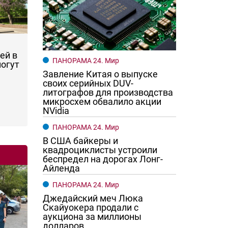
ей в
ПАНОРАМА 24. Мир
могут
Завление Китая о выпуске
своих серийных DUV-
литографов для производства
микросхем обвалило акции
NVidia
ПАНОРАМА 24. Мир
В США байкеры и
квадроциклисты устроили
беспредел на дорогах Лонг-
Айленда
ПАНОРАМА 24. Мир
Джедайский меч Люка
Скайуокера продали с
аукциона за миллионы
долларов