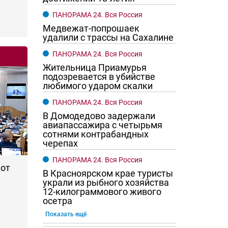
ПАНОРАМА 24. Вся Россия
Медвежат-попрошаек
удалили с трассы на Сахалине
ПАНОРАМА 24. Вся Россия
Жительница Приамурья
подозревается в убийстве
любимого ударом скалки
ПАНОРАМА 24. Вся Россия
В Домодедово задержали
авиапассажира с четырьмя
сотнями контрабандных
го хотят женщины?
Ростовчане смотрите в оба
черепах
ПАНОРАМА 24. Вся Россия
 от
В Красноярском крае туристы
украли из рыбного хозяйства
12-килограммового живого
осетра
Показать ещё