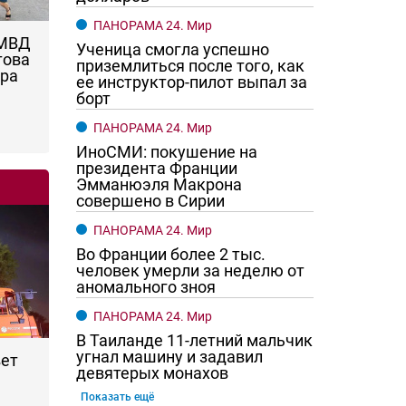
ПАНОРАМА 24. Мир
 МВД
Ученица смогла успешно
това
приземлиться после того, как
ара
ее инструктор-пилот выпал за
борт
ПАНОРАМА 24. Мир
ИноСМИ: покушение на
президента Франции
Эмманюэля Макрона
совершено в Сирии
ПАНОРАМА 24. Мир
Во Франции более 2 тыс.
человек умерли за неделю от
аномального зноя
ПАНОРАМА 24. Мир
В Таиланде 11-летний мальчик
угнал машину и задавил
вет
девятерых монахов
Показать ещё