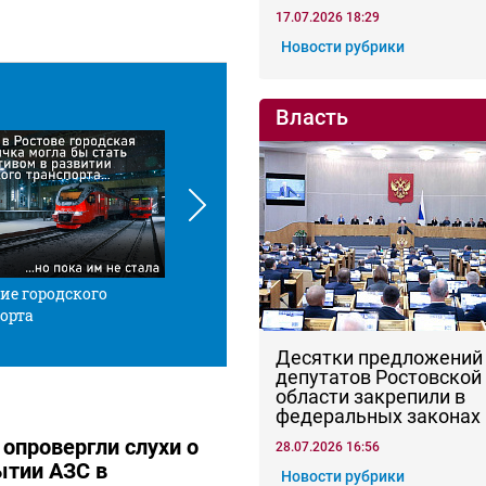
17.07.2026 18:29
Новости рубрики
Власть
ие городского
Красной нитью
Че
орта
Десятки предложений
депутатов Ростовской
области закрепили в
федеральных законах
 опровергли слухи о
28.07.2026 16:56
ытии АЗС в
Новости рубрики