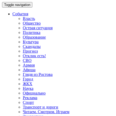
Toggle navigation
События
Власть
Общество
Острая ситуация
Политика
Образование
Культура
Скандалы
Прогноз
Отклик есть!
СВО
Армия
Афиша
Глядя из Ростова
Город
ЖКХ
Наука
Официально
Реклама
Спорт
Транспорт и дороги
Читаем. Смотрим. Играем