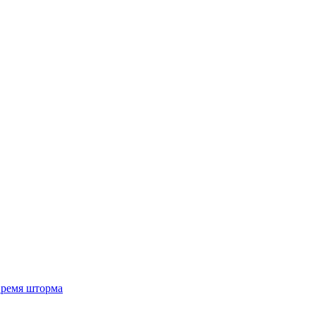
 время шторма