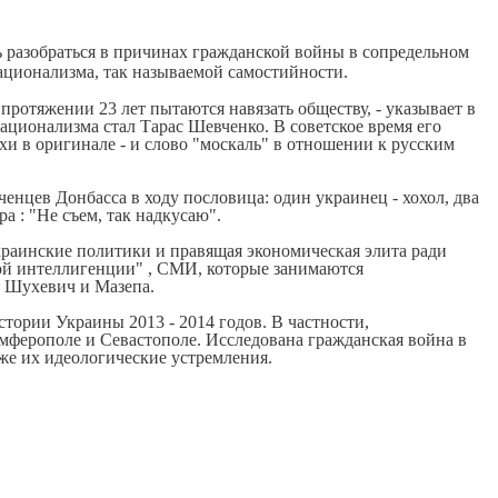
разобраться в причинах гражданской войны в сопредельном
национализма, так называемой самостийности.
ротяжении 23 лет пытаются навязать обществу, - указывает в
ционализма стал Тарас Шевченко. В советское время его
и в оригинале - и слово "москаль" в отношении к русским
нцев Донбасса в ходу пословица: один украинец - хохол, два
а : "Не съем, так надкусаю".
краинские политики и правящая экономическая элита ради
ской интеллигенции" , СМИ, которые занимаются
, Шухевич и Мазепа.
ории Украины 2013 - 2014 годов. В частности,
мферополе и Севастополе. Исследована гражданская война в
же их идеологические устремления.