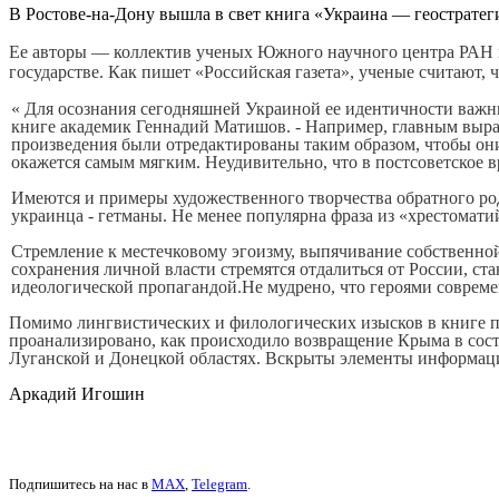
В Ростове-на-Дону вышла в свет книга «Украина — геостратег
Ее авторы — коллектив ученых Южного научного центра РАН п
государстве. Как
пишет «Российская газета», ученые считают, 
« Для осознания сегодняшней Украиной ее идентичности важны
книге академик Геннадий Матишов. - Например, главным выраз
произведения были отредактированы таким образом, чтобы они
окажется самым мягким. Неудивительно, что в постсоветское 
Имеются и примеры художественного творчества обратного род
украинца - гетманы. Не менее популярна фраза из «хрестомати
Стремление к местечковому эгоизму, выпячивание собственной
сохранения личной власти стремятся отдалиться от России, ст
идеологической пропагандой.Не мудрено, что героями совреме
Помимо лингвистических и филологических изысков в книге п
проанализировано, как происходило возвращение Крыма в сост
Луганской и Донецкой областях. Вскрыты элементы информаци
Аркадий Игошин
Подпишитесь на нас в
MAX
,
Telegram
.