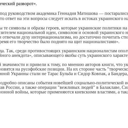
ический разворот».
од руководством академика Геннадия Матишова — постарались 
что ответ на эти вопросы следует искать в истоках украинского 
 те символы и образы героев, которые украинские политики на п
ителем национальной идеи, символом и основой украинского на
 отвечали духу интернационализма, но достаточно почитать стих
время его творчество было поднято на щит националистами».
а. Так, среди противостоящих украинским националистам ополче
йного анекдота», описывающего якобы суть украинского характер
 значимости и привели к тому, по мнению авторов книги, что у
ановятся на русофобские позиции. На их стороне часть "творче
нной Украины стали не Тарас Бульба и Сидор Ковпак, а Бандера
одробно описаны события новейшей социально-политической ист
ав России, а также операции "вежливых людей" в Балаклаве, Си
онной войны, которые применяются киевскими властями, а так