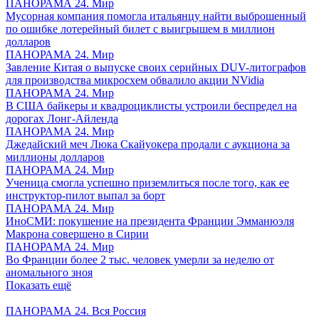
ПАНОРАМА 24. Мир
Мусорная компания помогла итальянцу найти выброшенный
по ошибке лотерейный билет с выигрышем в миллион
долларов
ПАНОРАМА 24. Мир
Завление Китая о выпуске своих серийных DUV-литографов
для производства микросхем обвалило акции NVidia
ПАНОРАМА 24. Мир
В США байкеры и квадроциклисты устроили беспредел на
дорогах Лонг-Айленда
ПАНОРАМА 24. Мир
Джедайский меч Люка Скайуокера продали с аукциона за
миллионы долларов
ПАНОРАМА 24. Мир
Ученица смогла успешно приземлиться после того, как ее
инструктор-пилот выпал за борт
ПАНОРАМА 24. Мир
ИноСМИ: покушение на президента Франции Эмманюэля
Макрона совершено в Сирии
ПАНОРАМА 24. Мир
Во Франции более 2 тыс. человек умерли за неделю от
аномального зноя
Показать ещё
ПАНОРАМА 24. Вся Россия