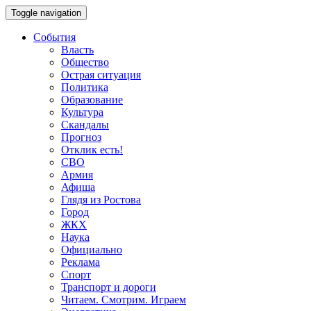
Toggle navigation
События
Власть
Общество
Острая ситуация
Политика
Образование
Культура
Скандалы
Прогноз
Отклик есть!
СВО
Армия
Афиша
Глядя из Ростова
Город
ЖКХ
Наука
Официально
Реклама
Спорт
Транспорт и дороги
Читаем. Смотрим. Играем