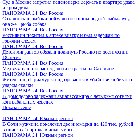
Суд в Москве запретил пенсионерке держать в квартире удава
и крокодила
ПАНОРАМА 24. Вся Россия
Сахалинские рыбаки поймали полтонны редкой рыбы-фугу,
она же - рыба-собака
ПАНОРАМА 24. Вся Россия
Россиянин похитил в аптеке виагру и был задержан по
горячим следам
ПАНОРАМА 24. Вся Россия
Детей мигрантов обязали покинуть Россию по достижении
18-летия
ПАНОРАМА 24. Вся Россия
Медвежат-попрошаек удалили с трассы на Сахалине
ПАНОРАМА 24. Вся Россия
Жительница Приамурья подозревается в убийстве любимого
ударом скалки
ПАНОРАМА 24. Вся Россия
В Домодедово задержали авиапассажира с четырьмя сотнями
контрабандных черепах
Показать ещё
ПАНОРАМА 24. Южный регион
В Сочи мужчина покалечил две иномарки на 420 тыс. рублей
в поисках "портала в иные миры"
ПАНОРАМА 24. Южный регион