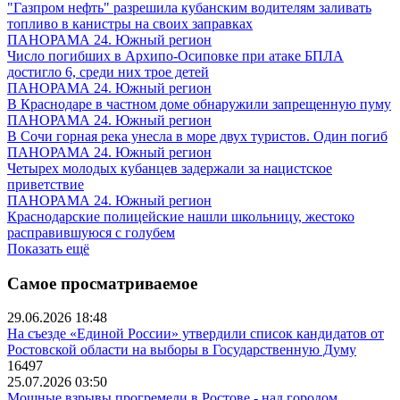
"Газпром нефть" разрешила кубанским водителям заливать
топливо в канистры на своих заправках
ПАНОРАМА 24. Южный регион
Число погибших в Архипо-Осиповке при атаке БПЛА
достигло 6, среди них трое детей
ПАНОРАМА 24. Южный регион
В Краснодаре в частном доме обнаружили запрещенную пуму
ПАНОРАМА 24. Южный регион
В Сочи горная река унесла в море двух туристов. Один погиб
ПАНОРАМА 24. Южный регион
Четырех молодых кубанцев задержали за нацистское
приветствие
ПАНОРАМА 24. Южный регион
Краснодарские полицейские нашли школьницу, жестоко
расправившуюся с голубем
Показать ещё
Самое просматриваемое
29.06.2026 18:48
На съезде «Единой России» утвердили список кандидатов от
Ростовской области на выборы в Государственную Думу
16497
25.07.2026 03:50
Мощные взрывы прогремели в Ростове - над городом