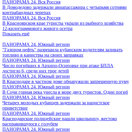
ПАНОРАМА 24. Вся Россия
В Домодедово задержали авиапассажира с четырьмя сотнями
контрабандных черепах
ПАНОРАМА 24. Вся Россия
В Красноярском крае туристы украли из рыбного хозяйства
12-килограммового живого осетра
Показать ещё
ПАНОРАМА 24. Южный регион
"Газпром нефть" разрешила кубанским водителям заливать
топливо в канистры на своих заправках
ПАНОРАМА 24. Южный регион
Число погибших в Архипо-Осиповке при атаке БПЛА
достигло 6, среди них трое детей
ПАНОРАМА 24. Южный регион
В Краснодаре в частном доме обнаружили запрещенную пуму
ПАНОРАМА 24. Южный регион
В Сочи горная река унесла в море двух туристов. Один погиб
ПАНОРАМА 24. Южный регион
Четырех молодых кубанцев задержали за нацистское
приветствие
ПАНОРАМА 24. Южный регион
Краснодарские полицейские нашли школьницу, жестоко
расправившуюся с голубем
ПАНОРАМА 24. Южный регион