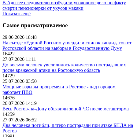
В Адыгее следователи возбудили уголовное дело по факту
смерти пенсионерки от укусов макаки
Показать ещё
Самое просматриваемое
29.06.2026 18:48
На съезде «Единой России» утвердили список кандидатов от
Ростовской области на выборы в Государственную Думу
16422
27.07.2026 11:11
До восьми человек увеличилось количество пострадавших
после вражеской атаки на Ростовскую область
14729
25.07.2026 03:50
Мощные взрывы прогремели в Ростове - над городом
работает ПВО
14676
26.07.2026 14:19
Весь Ростов-на-Дону объявили зоной ЧС после мегашторма
14259
27.07.2026 06:52
Два человека погибли, пятеро пострадали при атаке БПЛА на
Ростов
13991