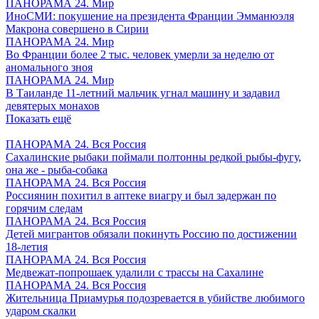
ПАНОРАМА 24. Мир
ИноСМИ: покушение на президента Франции Эмманюэля
Макрона совершено в Сирии
ПАНОРАМА 24. Мир
Во Франции более 2 тыс. человек умерли за неделю от
аномального зноя
ПАНОРАМА 24. Мир
В Таиланде 11-летний мальчик угнал машину и задавил
девятерых монахов
Показать ещё
ПАНОРАМА 24. Вся Россия
Сахалинские рыбаки поймали полтонны редкой рыбы-фугу,
она же - рыба-собака
ПАНОРАМА 24. Вся Россия
Россиянин похитил в аптеке виагру и был задержан по
горячим следам
ПАНОРАМА 24. Вся Россия
Детей мигрантов обязали покинуть Россию по достижении
18-летия
ПАНОРАМА 24. Вся Россия
Медвежат-попрошаек удалили с трассы на Сахалине
ПАНОРАМА 24. Вся Россия
Жительница Приамурья подозревается в убийстве любимого
ударом скалки