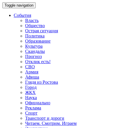
Toggle navigation
События
Власть
Общество
Острая ситуация
Политика
Образование
Культура
Скандалы
Прогноз
Отклик есть!
СВО
Армия
Афиша
Глядя из Ростова
Город
ЖКХ
Наука
Официально
Реклама
Спорт
Транспорт и дороги
Читаем. Смотрим. Играем