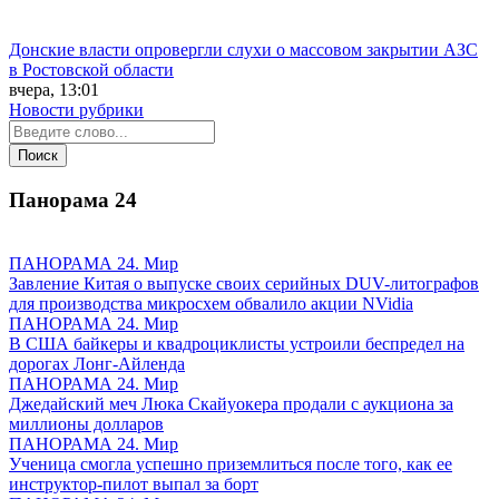
Донские власти опровергли слухи о массовом закрытии АЗС
в Ростовской области
вчера, 13:01
Новости рубрики
Панорама
24
ПАНОРАМА 24. Мир
Завление Китая о выпуске своих серийных DUV-литографов
для производства микросхем обвалило акции NVidia
ПАНОРАМА 24. Мир
В США байкеры и квадроциклисты устроили беспредел на
дорогах Лонг-Айленда
ПАНОРАМА 24. Мир
Джедайский меч Люка Скайуокера продали с аукциона за
миллионы долларов
ПАНОРАМА 24. Мир
Ученица смогла успешно приземлиться после того, как ее
инструктор-пилот выпал за борт