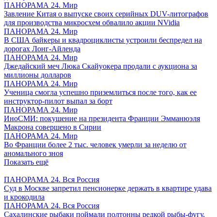
ПАНОРАМА 24. Мир
Завление Китая о выпуске своих серийных DUV-литографов
для производства микросхем обвалило акции NVidia
ПАНОРАМА 24. Мир
В США байкеры и квадроциклисты устроили беспредел на
дорогах Лонг-Айленда
ПАНОРАМА 24. Мир
Джедайский меч Люка Скайуокера продали с аукциона за
миллионы долларов
ПАНОРАМА 24. Мир
Ученица смогла успешно приземлиться после того, как ее
инструктор-пилот выпал за борт
ПАНОРАМА 24. Мир
ИноСМИ: покушение на президента Франции Эмманюэля
Макрона совершено в Сирии
ПАНОРАМА 24. Мир
Во Франции более 2 тыс. человек умерли за неделю от
аномального зноя
Показать ещё
ПАНОРАМА 24. Вся Россия
Суд в Москве запретил пенсионерке держать в квартире удава
и крокодила
ПАНОРАМА 24. Вся Россия
Сахалинские рыбаки поймали полтонны редкой рыбы-фугу,