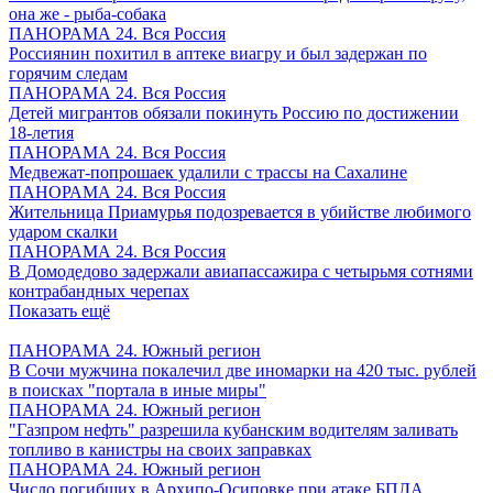
она же - рыба-собака
ПАНОРАМА 24. Вся Россия
Россиянин похитил в аптеке виагру и был задержан по
горячим следам
ПАНОРАМА 24. Вся Россия
Детей мигрантов обязали покинуть Россию по достижении
18-летия
ПАНОРАМА 24. Вся Россия
Медвежат-попрошаек удалили с трассы на Сахалине
ПАНОРАМА 24. Вся Россия
Жительница Приамурья подозревается в убийстве любимого
ударом скалки
ПАНОРАМА 24. Вся Россия
В Домодедово задержали авиапассажира с четырьмя сотнями
контрабандных черепах
Показать ещё
ПАНОРАМА 24. Южный регион
В Сочи мужчина покалечил две иномарки на 420 тыс. рублей
в поисках "портала в иные миры"
ПАНОРАМА 24. Южный регион
"Газпром нефть" разрешила кубанским водителям заливать
топливо в канистры на своих заправках
ПАНОРАМА 24. Южный регион
Число погибших в Архипо-Осиповке при атаке БПЛА