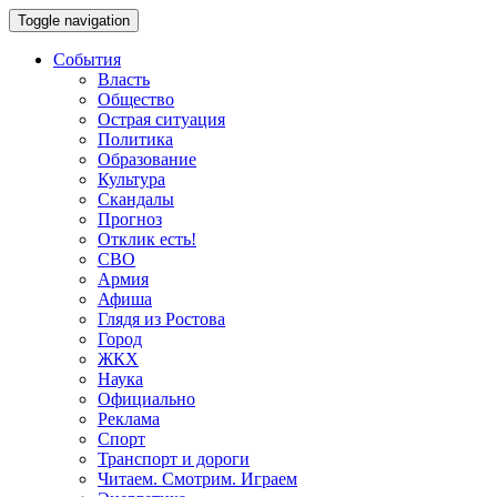
Toggle navigation
События
Власть
Общество
Острая ситуация
Политика
Образование
Культура
Скандалы
Прогноз
Отклик есть!
СВО
Армия
Афиша
Глядя из Ростова
Город
ЖКХ
Наука
Официально
Реклама
Спорт
Транспорт и дороги
Читаем. Смотрим. Играем