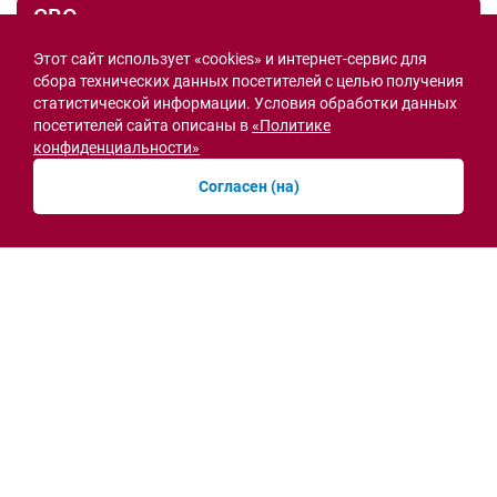
СВО
Этот сайт использует «cookies» и интернет-сервис для
сбора технических данных посетителей с целью получения
статистической информации. Условия обработки данных
посетителей сайта описаны в
«Политике
конфиденциальности»
Согласен (на)
Семьи героев СВО с временной регистрацией
в Ростовской области смогут получить
земельный участок
30.07.2026 13:05
Новости рубрики