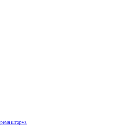
 время шторма