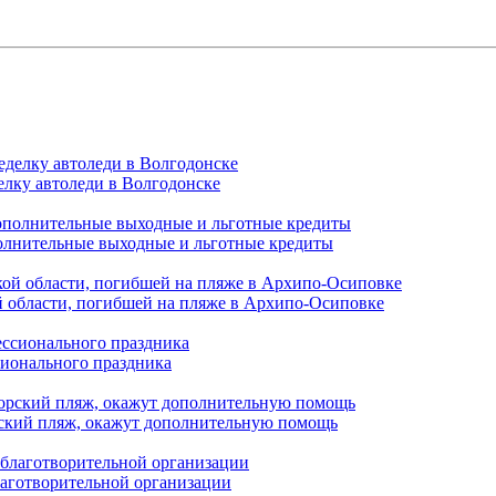
елку автоледи в Волгодонске
полнительные выходные и льготные кредиты
й области, погибшей на пляже в Архипо-Осиповке
сионального праздника
орский пляж, окажут дополнительную помощь
лаготворительной организации