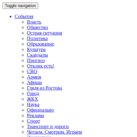
Toggle navigation
События
Власть
Общество
Острая ситуация
Политика
Образование
Культура
Скандалы
Прогноз
Отклик есть!
СВО
Армия
Афиша
Глядя из Ростова
Город
ЖКХ
Наука
Официально
Реклама
Спорт
Транспорт и дороги
Читаем. Смотрим. Играем