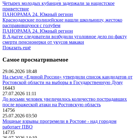
Четырех молодых кубанцев задержали за нацистское
приветствие
ПАНОРАМА 24. Южный регион
Краснодарские полицейские нашли школьницу, жестоко
расправившуюся с голубем
ПАНОРАМА 24. Южный регион
В Адыгее следователи возбудили уголовное дело по факту
смерти пенсионерки от укусов макаки
Показать ещё
Самое просматриваемое
29.06.2026 18:48
На съезде «Единой России» утвердили список кандидатов от
Ростовской области на выборы в Государственную Думу
16443
27.07.2026 11:11
До восьми человек увеличилось количество пострадавших
после вражеской атаки на Ростовскую область
14756
25.07.2026 03:50
Мощные взрывы прогремели в Ростове - над городом
работает ПВО
14735
26.07.2026 14:19