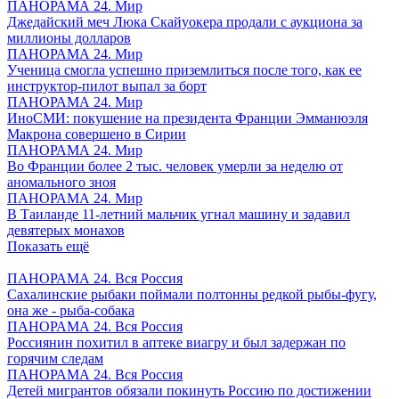
ПАНОРАМА 24. Мир
Джедайский меч Люка Скайуокера продали с аукциона за
миллионы долларов
ПАНОРАМА 24. Мир
Ученица смогла успешно приземлиться после того, как ее
инструктор-пилот выпал за борт
ПАНОРАМА 24. Мир
ИноСМИ: покушение на президента Франции Эмманюэля
Макрона совершено в Сирии
ПАНОРАМА 24. Мир
Во Франции более 2 тыс. человек умерли за неделю от
аномального зноя
ПАНОРАМА 24. Мир
В Таиланде 11-летний мальчик угнал машину и задавил
девятерых монахов
Показать ещё
ПАНОРАМА 24. Вся Россия
Сахалинские рыбаки поймали полтонны редкой рыбы-фугу,
она же - рыба-собака
ПАНОРАМА 24. Вся Россия
Россиянин похитил в аптеке виагру и был задержан по
горячим следам
ПАНОРАМА 24. Вся Россия
Детей мигрантов обязали покинуть Россию по достижении