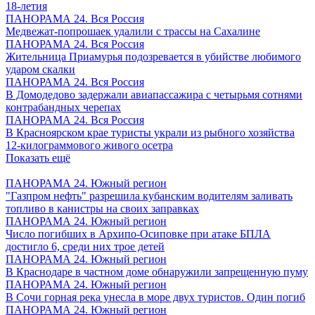
18-летия
ПАНОРАМА 24. Вся Россия
Медвежат-попрошаек удалили с трассы на Сахалине
ПАНОРАМА 24. Вся Россия
Жительница Приамурья подозревается в убийстве любимого
ударом скалки
ПАНОРАМА 24. Вся Россия
В Домодедово задержали авиапассажира с четырьмя сотнями
контрабандных черепах
ПАНОРАМА 24. Вся Россия
В Красноярском крае туристы украли из рыбного хозяйства
12-килограммового живого осетра
Показать ещё
ПАНОРАМА 24. Южный регион
"Газпром нефть" разрешила кубанским водителям заливать
топливо в канистры на своих заправках
ПАНОРАМА 24. Южный регион
Число погибших в Архипо-Осиповке при атаке БПЛА
достигло 6, среди них трое детей
ПАНОРАМА 24. Южный регион
В Краснодаре в частном доме обнаружили запрещенную пуму
ПАНОРАМА 24. Южный регион
В Сочи горная река унесла в море двух туристов. Один погиб
ПАНОРАМА 24. Южный регион