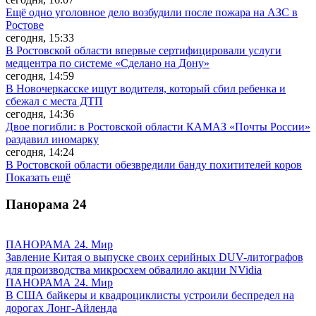
Ещё одно уголовное дело возбудили после пожара на АЗС в
Ростове
сегодня, 15:33
В Ростовской области впервые сертифицировали услуги
медцентра по системе «Сделано на Дону»
сегодня, 14:59
В Новочеркасске ищут водителя, который сбил ребенка и
сбежал с места ДТП
сегодня, 14:36
Двое погибли: в Ростовской области КАМАЗ «Почты России»
раздавил иномарку
сегодня, 14:24
В Ростовской области обезвредили банду похитителей коров
Показать ещё
Панорама
24
ПАНОРАМА 24. Мир
Завление Китая о выпуске своих серийных DUV-литографов
для производства микросхем обвалило акции NVidia
ПАНОРАМА 24. Мир
В США байкеры и квадроциклисты устроили беспредел на
дорогах Лонг-Айленда