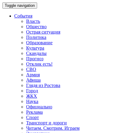
Toggle navigation
События
Власть
Общество
Острая ситуация
Политика
Образование
Культура
Скандалы
Прогноз
Отклик есть!
СВО
Армия
Афиша
Глядя из Ростова
Город
ЖКХ
Наука
Официально
Реклама
Спорт
Транспорт и дороги
Читаем. Смотрим. Играем