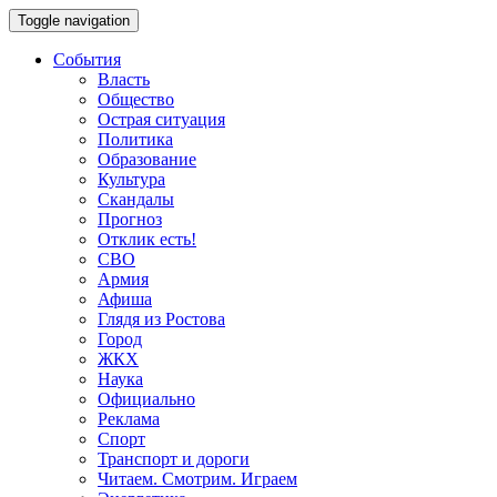
Toggle navigation
События
Власть
Общество
Острая ситуация
Политика
Образование
Культура
Скандалы
Прогноз
Отклик есть!
СВО
Армия
Афиша
Глядя из Ростова
Город
ЖКХ
Наука
Официально
Реклама
Спорт
Транспорт и дороги
Читаем. Смотрим. Играем