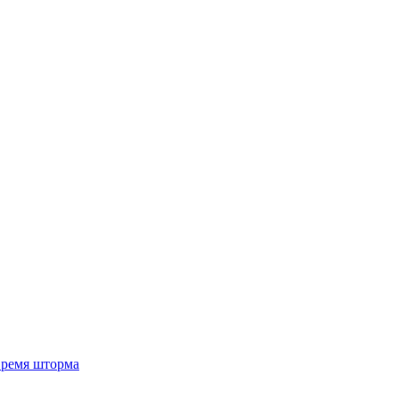
 время шторма