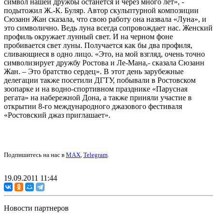
символ нашей дружбы останется и через много лет», -
подытожил Ж.-К. Буляр. Автор скульптурной композиции
Сюзанн Жан сказала, что свою работу она назвала «Луна», и
это символично. Ведь луна всегда сопровождает нас. Женский
профиль окружает лунный свет. И на черном фоне
пробивается свет луны. Получается как бы два профиля,
сливающиеся в одно лицо. «Это, на мой взгляд, очень точно
символизирует дружбу Ростова и Ле-Мана,- сказала Сюзанн
Жан. – Это братство сердец». В этот день зарубежные
делегации также посетили ДГТУ, побывали в Ростовском
зоопарке и на водно-спортивном празднике «Парусная
регата» на набережной Дона, а также приняли участие в
открытии 8-го международного джазового фестиваля
«Ростовский джаз приглашает».
Подпишитесь на нас в
MAX
,
Telegram
.
19.09.2011 11:44
Новости партнеров