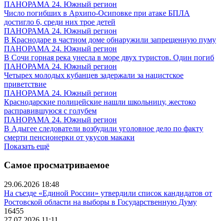
ПАНОРАМА 24. Южный регион
Число погибших в Архипо-Осиповке при атаке БПЛА
достигло 6, среди них трое детей
ПАНОРАМА 24. Южный регион
В Краснодаре в частном доме обнаружили запрещенную пуму
ПАНОРАМА 24. Южный регион
В Сочи горная река унесла в море двух туристов. Один погиб
ПАНОРАМА 24. Южный регион
Четырех молодых кубанцев задержали за нацистское
приветствие
ПАНОРАМА 24. Южный регион
Краснодарские полицейские нашли школьницу, жестоко
расправившуюся с голубем
ПАНОРАМА 24. Южный регион
В Адыгее следователи возбудили уголовное дело по факту
смерти пенсионерки от укусов макаки
Показать ещё
Самое просматриваемое
29.06.2026 18:48
На съезде «Единой России» утвердили список кандидатов от
Ростовской области на выборы в Государственную Думу
16455
27.07.2026 11:11