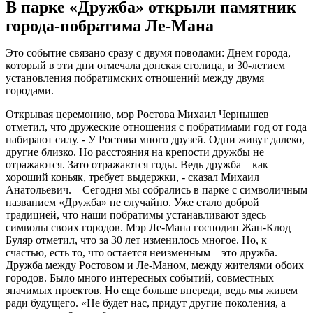
В парке «Дружба» открыли памятник
города-побратима Ле-Мана
Это событие связано сразу с двумя поводами: Днем города,
который в эти дни отмечала донская столица, и 30-летием
установления побратимских отношений между двумя
городами.
Открывая церемонию, мэр Ростова Михаил Чернышев
отметил, что дружеские отношения с побратимами год от года
набирают силу. - У Ростова много друзей. Одни живут далеко,
другие близко. Но расстояния на крепости дружбы не
отражаются. Зато отражаются годы. Ведь дружба – как
хороший коньяк, требует выдержки, - сказал Михаил
Анатольевич. – Сегодня мы собрались в парке с символичным
названием «Дружба» не случайно. Уже стало доброй
традицией, что наши побратимы устанавливают здесь
символы своих городов. Мэр Ле-Мана господин Жан-Клод
Буляр отметил, что за 30 лет изменилось многое. Но, к
счастью, есть то, что остается неизменным – это дружба.
Дружба между Ростовом и Ле-Маном, между жителями обоих
городов. Было много интересных событий, совместных
значимых проектов. Но еще больше впереди, ведь мы живем
ради будущего. «Не будет нас, придут другие поколения, а