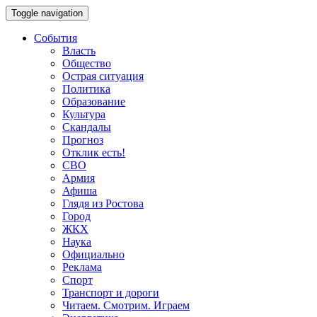
Toggle navigation
События
Власть
Общество
Острая ситуация
Политика
Образование
Культура
Скандалы
Прогноз
Отклик есть!
СВО
Армия
Афиша
Глядя из Ростова
Город
ЖКХ
Наука
Официально
Реклама
Спорт
Транспорт и дороги
Читаем. Смотрим. Играем