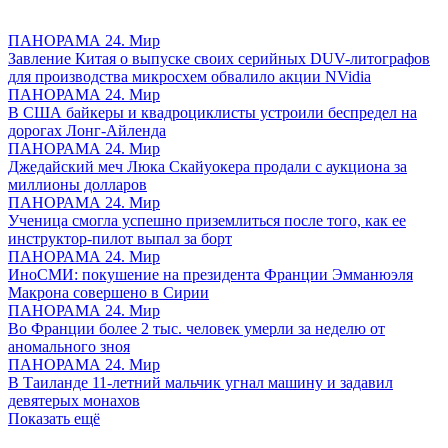
ПАНОРАМА 24. Мир
Завление Китая о выпуске своих серийных DUV-литографов
для производства микросхем обвалило акции NVidia
ПАНОРАМА 24. Мир
В США байкеры и квадроциклисты устроили беспредел на
дорогах Лонг-Айленда
ПАНОРАМА 24. Мир
Джедайский меч Люка Скайуокера продали с аукциона за
миллионы долларов
ПАНОРАМА 24. Мир
Ученица смогла успешно приземлиться после того, как ее
инструктор-пилот выпал за борт
ПАНОРАМА 24. Мир
ИноСМИ: покушение на президента Франции Эмманюэля
Макрона совершено в Сирии
ПАНОРАМА 24. Мир
Во Франции более 2 тыс. человек умерли за неделю от
аномального зноя
ПАНОРАМА 24. Мир
В Таиланде 11-летний мальчик угнал машину и задавил
девятерых монахов
Показать ещё