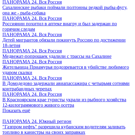
ПАНОРАМА 24. Вся Россия
Сахалинские рыбаки поймали полтонны редкой рыбы-фугу,
она же - рыба-собака
ПАНОРАМА 24. Вся Россия
Россиянин похитил в аптеке виагру и был задержан по
горячим следам
ПАНОРАМА 24. Вся Россия
Детей мигрантов обязали покинуть Россию по достижении
18-летия
ПАНОРАМА 24. Вся Россия
Медвежат-попрошаек удалили с трассы на Сахалине
ПАНОРАМА 24. Вся Россия
Жительница Приамурья подозревается в убийстве любимого
ударом скалки
ПАНОРАМА 24. Вся Россия
В Домодедово задержали авиапассажира с четырьмя сотнями
контрабандных черепах
ПАНОРАМА 24. Вся Россия
В Красноярском крае туристы украли из рыбного хозяйства
12-килограммового живого осетра
Показать ещё
ПАНОРАМА 24. Южный регион
"Газпром нефть" разрешила кубанским водителям заливать
топливо в канистры на своих заправках