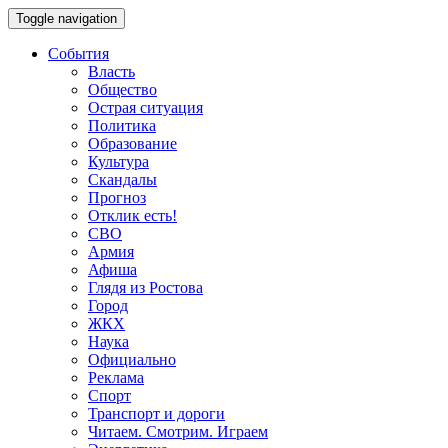
Toggle navigation
События
Власть
Общество
Острая ситуация
Политика
Образование
Культура
Скандалы
Прогноз
Отклик есть!
СВО
Армия
Афиша
Глядя из Ростова
Город
ЖКХ
Наука
Официально
Реклама
Спорт
Транспорт и дороги
Читаем. Смотрим. Играем