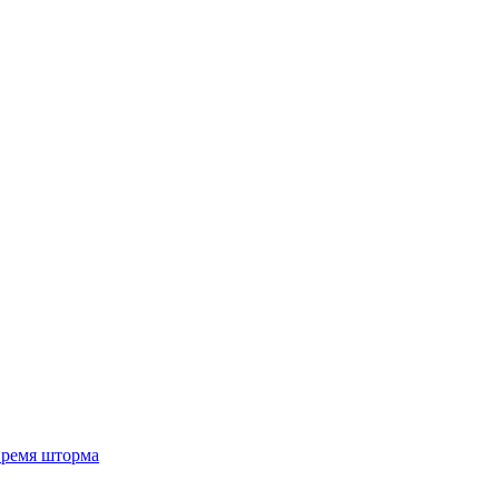
 время шторма