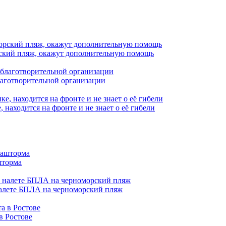
орский пляж, окажут дополнительную помощь
лаготворительной организации
находится на фронте и не знает о её гибели
шторма
налете БПЛА на черноморский пляж
в Ростове