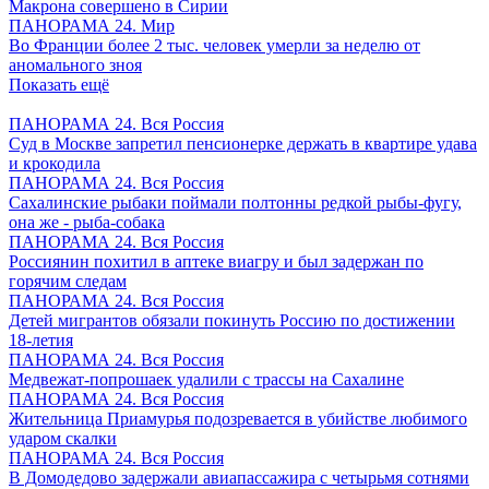
Макрона совершено в Сирии
ПАНОРАМА 24. Мир
Во Франции более 2 тыс. человек умерли за неделю от
аномального зноя
Показать ещё
ПАНОРАМА 24. Вся Россия
Суд в Москве запретил пенсионерке держать в квартире удава
и крокодила
ПАНОРАМА 24. Вся Россия
Сахалинские рыбаки поймали полтонны редкой рыбы-фугу,
она же - рыба-собака
ПАНОРАМА 24. Вся Россия
Россиянин похитил в аптеке виагру и был задержан по
горячим следам
ПАНОРАМА 24. Вся Россия
Детей мигрантов обязали покинуть Россию по достижении
18-летия
ПАНОРАМА 24. Вся Россия
Медвежат-попрошаек удалили с трассы на Сахалине
ПАНОРАМА 24. Вся Россия
Жительница Приамурья подозревается в убийстве любимого
ударом скалки
ПАНОРАМА 24. Вся Россия
В Домодедово задержали авиапассажира с четырьмя сотнями