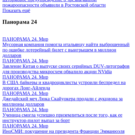
пожароопасности объявили в Ростовской области
Показать ещё
Панорама
24
ПАНОРАМА 24. Мир
Мусорная компания помогла итальянцу найти выброшенный
по ошибке лотерейный билет с выигрышем в миллион
долларов
ПАНОРАМА 24. Мир
Завление Китая о выпуске своих серийных DUV-литографов
для производства микросхем обвалило акции NVidia
ПАНОРАМА 24. Мир
В США байкеры и квадроциклисты устроили беспредел на
дорогах Лонг-Айленда
ПАНОРАМА 24. Мир
Джедайский меч Люка Скайуокера продали с аукциона за
миллионы долларов
ПАНОРАМА 24. Мир
Ученица смогла успешно приземлиться после того, как ее
инструктор-пилот выпал за борт
ПАНОРАМА 24. Мир
ИноСМИ: покушение на президента Франции Эмманюэля