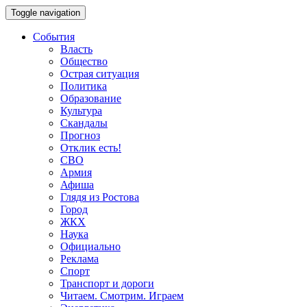
Toggle navigation
События
Власть
Общество
Острая ситуация
Политика
Образование
Культура
Скандалы
Прогноз
Отклик есть!
СВО
Армия
Афиша
Глядя из Ростова
Город
ЖКХ
Наука
Официально
Реклама
Спорт
Транспорт и дороги
Читаем. Смотрим. Играем