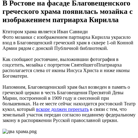
В Ростове на фасаде Благовещенского
греческого храма появилась мозайка с
изображением патриарха Кирилла
Ктитором храма является Иван Саввиди
Фото мозаики с изображением партиарха Кирилла украсило
вход в Благовещенский греческий храм в сквере 1-ой Конной
Армии рядом с донской Публичной библиотекой.
Как сообщают ростовчане, выложившии фотография в
соцсетить, мозайка с портретом СвятейшегоПпатриарха
располагается слева от иконы Иисуса Христа и ниже иконы
Богоматери.
Напомним, Благовещениский храм был возведен в память о
греческой церкви в честь Благовещения Пресвятой Девы
Марии, построенной в 1909 году и снесенной при
большевиках. На ее месте сейчас нахолдится ростовский Театр
кукол, который
вскоре должен переехать
в связи с тем, что
земельный участок передан согласно недавнему федеральному
закону в распоряжении Русской православной церкви.