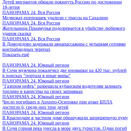
Детей мигрантов обязали покинуть Россию по достижении
18-летия
ПАНОРАМА 24. Вся Россия
Медвежат-попрошаек удалили с трассы на Сахалине
ПАНОРАМА 24. Вся Россия
Жительница Приамурья подозревается в убийстве любимого
ударом скалки
ПАНОРАМА 24. Вся Россия
В Домодедово задержали авиапассажира с четырьмя сотнями
контрабандных черепах
Показать ещё
ПАНОРАМА 24. Южный регион
В Сочи мужчина покалечил две иномарки на 420 тыс. рублей
в поисках "портала в иные миры"
ПАНОРАМА 24. Южный регион
"Газпром нефть" разрешила кубанским водителям заливать
топливо в канистры на своих заправках
ПАНОРАМА 24. Южный регион
Число погибших в Архипо-Осиповке при атаке БПЛА
достигло 6, среди них трое детей
ПАНОРАМА 24. Южный регион
В Краснодаре в частном доме обнаружили запрещенную пуму
ПАНОРАМА 24. Южный регион
В Сочи горная река унесла в море двух туристов. Один погиб