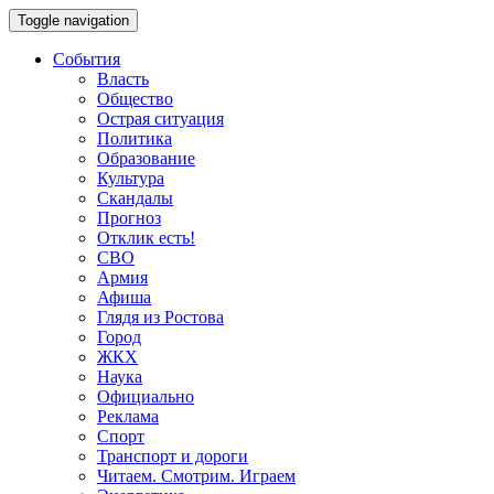
Toggle navigation
События
Власть
Общество
Острая ситуация
Политика
Образование
Культура
Скандалы
Прогноз
Отклик есть!
СВО
Армия
Афиша
Глядя из Ростова
Город
ЖКХ
Наука
Официально
Реклама
Спорт
Транспорт и дороги
Читаем. Смотрим. Играем