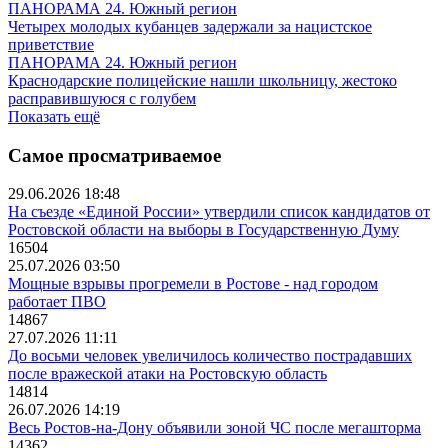
ПАНОРАМА 24. Южный регион
Четырех молодых кубанцев задержали за нацистское
приветствие
ПАНОРАМА 24. Южный регион
Краснодарские полицейские нашли школьницу, жестоко
расправившуюся с голубем
Показать ещё
Самое просматриваемое
29.06.2026 18:48
На съезде «Единой России» утвердили список кандидатов от
Ростовской области на выборы в Государственную Думу
16504
25.07.2026 03:50
Мощные взрывы прогремели в Ростове - над городом
работает ПВО
14867
27.07.2026 11:11
До восьми человек увеличилось количество пострадавших
после вражеской атаки на Ростовскую область
14814
26.07.2026 14:19
Весь Ростов-на-Дону объявили зоной ЧС после мегашторма
14362