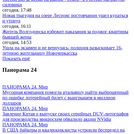
силовики
сегодня, 17:48
Новая трагедия на озере Лесном: ростовчанин ушел купаться
и утонул
сегодня, 16:11
Житель Волгодонска избежит наказания за поджог квартиры
бывшей жены
сегодня, 14:53
Ушла на экзамен и не вернулась: полиция разыскивает 16-
летнюю жительницу Новочеркасска
Показать ещё
Панорама
24
ПАНОРАМА 24. Мир
Мусорная компания помогла итальянцу найти выброшенный
по ошибке лотерейный билет с выигрышем в миллион
долларов
ПАНОРАМА 24. Мир
Завление Китая о выпуске своих серийных DUV-литографов
для производства микросхем обвалило акции NVidia
ПАНОРАМА 24. Мир
В США байкеры и квадроциклисты устроили беспредел на