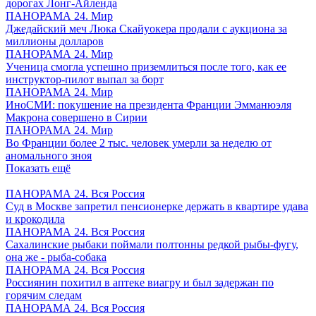
дорогах Лонг-Айленда
ПАНОРАМА 24. Мир
Джедайский меч Люка Скайуокера продали с аукциона за
миллионы долларов
ПАНОРАМА 24. Мир
Ученица смогла успешно приземлиться после того, как ее
инструктор-пилот выпал за борт
ПАНОРАМА 24. Мир
ИноСМИ: покушение на президента Франции Эмманюэля
Макрона совершено в Сирии
ПАНОРАМА 24. Мир
Во Франции более 2 тыс. человек умерли за неделю от
аномального зноя
Показать ещё
ПАНОРАМА 24. Вся Россия
Суд в Москве запретил пенсионерке держать в квартире удава
и крокодила
ПАНОРАМА 24. Вся Россия
Сахалинские рыбаки поймали полтонны редкой рыбы-фугу,
она же - рыба-собака
ПАНОРАМА 24. Вся Россия
Россиянин похитил в аптеке виагру и был задержан по
горячим следам
ПАНОРАМА 24. Вся Россия