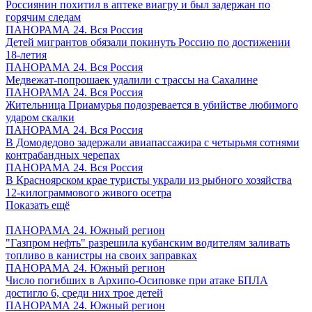
Россиянин похитил в аптеке виагру и был задержан по
горячим следам
ПАНОРАМА 24. Вся Россия
Детей мигрантов обязали покинуть Россию по достижении
18-летия
ПАНОРАМА 24. Вся Россия
Медвежат-попрошаек удалили с трассы на Сахалине
ПАНОРАМА 24. Вся Россия
Жительница Приамурья подозревается в убийстве любимого
ударом скалки
ПАНОРАМА 24. Вся Россия
В Домодедово задержали авиапассажира с четырьмя сотнями
контрабандных черепах
ПАНОРАМА 24. Вся Россия
В Красноярском крае туристы украли из рыбного хозяйства
12-килограммового живого осетра
Показать ещё
ПАНОРАМА 24. Южный регион
"Газпром нефть" разрешила кубанским водителям заливать
топливо в канистры на своих заправках
ПАНОРАМА 24. Южный регион
Число погибших в Архипо-Осиповке при атаке БПЛА
достигло 6, среди них трое детей
ПАНОРАМА 24. Южный регион