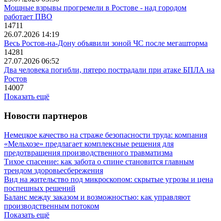
Мощные взрывы прогремели в Ростове - над городом
работает ПВО
14711
26.07.2026 14:19
Весь Ростов-на-Дону объявили зоной ЧС после мегашторма
14281
27.07.2026 06:52
Два человека погибли, пятеро пострадали при атаке БПЛА на
Ростов
14007
Показать ещё
Новости партнеров
Немецкое качество на страже безопасности труда: компания
«Мельхозе» предлагает комплексные решения для
предотвращения производственного травматизма
Тихое спасение: как забота о спине становится главным
трендом здоровьесбережения
Вид на жительство под микроскопом: скрытые угрозы и цена
поспешных решений
Баланс между заказом и возможностью: как управляют
производственным потоком
Показать ещё