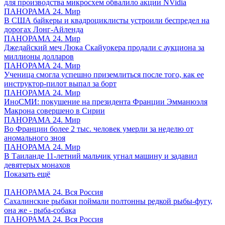
для производства микросхем обвалило акции NVidia
ПАНОРАМА 24. Мир
В США байкеры и квадроциклисты устроили беспредел на
дорогах Лонг-Айленда
ПАНОРАМА 24. Мир
Джедайский меч Люка Скайуокера продали с аукциона за
миллионы долларов
ПАНОРАМА 24. Мир
Ученица смогла успешно приземлиться после того, как ее
инструктор-пилот выпал за борт
ПАНОРАМА 24. Мир
ИноСМИ: покушение на президента Франции Эмманюэля
Макрона совершено в Сирии
ПАНОРАМА 24. Мир
Во Франции более 2 тыс. человек умерли за неделю от
аномального зноя
ПАНОРАМА 24. Мир
В Таиланде 11-летний мальчик угнал машину и задавил
девятерых монахов
Показать ещё
ПАНОРАМА 24. Вся Россия
Сахалинские рыбаки поймали полтонны редкой рыбы-фугу,
она же - рыба-собака
ПАНОРАМА 24. Вся Россия