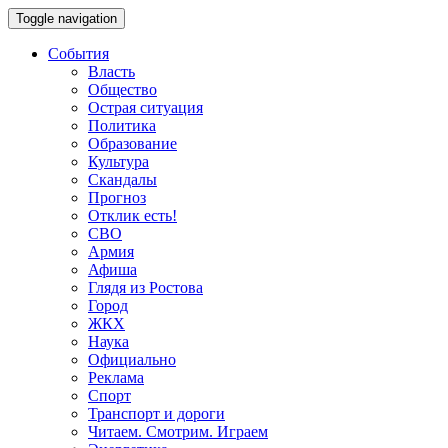
Toggle navigation
События
Власть
Общество
Острая ситуация
Политика
Образование
Культура
Скандалы
Прогноз
Отклик есть!
СВО
Армия
Афиша
Глядя из Ростова
Город
ЖКХ
Наука
Официально
Реклама
Спорт
Транспорт и дороги
Читаем. Смотрим. Играем