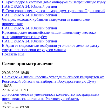
В Краснодаре в частном доме обнаружили запрещенную пуму
ПАНОРАМА 24. Южный регион
В Сочи горная река унесла в море двух туристов. Один погиб
ПАНОРАМА 24. Южный регион
Четырех молодых кубанцев задержали за нацистское
приветствие
ПАНОРАМА 24. Южный регион
Краснодарские полицейские нашли школьницу, жестоко
расправившуюся с голубем
ПАНОРАМА 24. Южный регион
В Адыгее следователи возбудили уголовное дело по факту
смерти пенсионерки от укусов макаки
Показать ещё
Самое просматриваемое
29.06.2026 18:48
На съезде «Единой России» утвердили список кандидатов от
Ростовской области на выборы в Государственную Думу
16436
27.07.2026 11:11
До восьми человек увеличилось количество пострадавших
после вражеской атаки на Ростовскую область
14747
25.07.2026 03:50