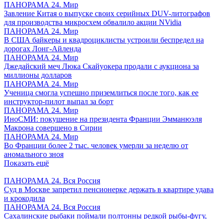
ПАНОРАМА 24. Мир
Завление Китая о выпуске своих серийных DUV-литографов
для производства микросхем обвалило акции NVidia
ПАНОРАМА 24. Мир
В США байкеры и квадроциклисты устроили беспредел на
дорогах Лонг-Айленда
ПАНОРАМА 24. Мир
Джедайский меч Люка Скайуокера продали с аукциона за
миллионы долларов
ПАНОРАМА 24. Мир
Ученица смогла успешно приземлиться после того, как ее
инструктор-пилот выпал за борт
ПАНОРАМА 24. Мир
ИноСМИ: покушение на президента Франции Эмманюэля
Макрона совершено в Сирии
ПАНОРАМА 24. Мир
Во Франции более 2 тыс. человек умерли за неделю от
аномального зноя
Показать ещё
ПАНОРАМА 24. Вся Россия
Суд в Москве запретил пенсионерке держать в квартире удава
и крокодила
ПАНОРАМА 24. Вся Россия
Сахалинские рыбаки поймали полтонны редкой рыбы-фугу,