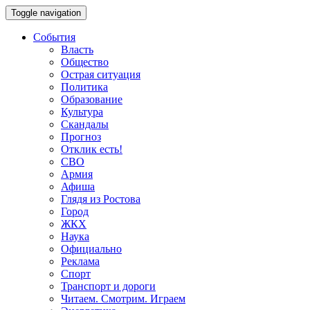
Toggle navigation
События
Власть
Общество
Острая ситуация
Политика
Образование
Культура
Скандалы
Прогноз
Отклик есть!
СВО
Армия
Афиша
Глядя из Ростова
Город
ЖКХ
Наука
Официально
Реклама
Спорт
Транспорт и дороги
Читаем. Смотрим. Играем