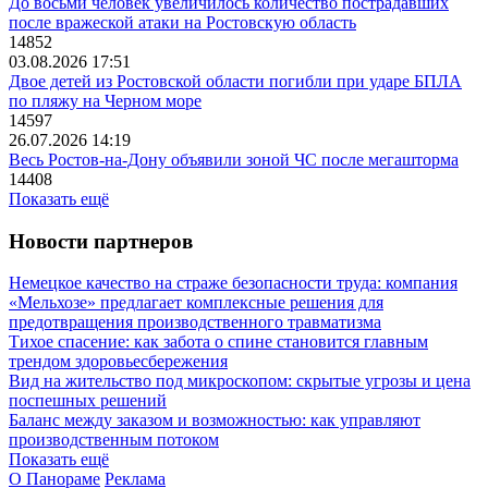
До восьми человек увеличилось количество пострадавших
после вражеской атаки на Ростовскую область
14852
03.08.2026 17:51
Двое детей из Ростовской области погибли при ударе БПЛА
по пляжу на Черном море
14597
26.07.2026 14:19
Весь Ростов-на-Дону объявили зоной ЧС после мегашторма
14408
Показать ещё
Новости партнеров
Немецкое качество на страже безопасности труда: компания
«Мельхозе» предлагает комплексные решения для
предотвращения производственного травматизма
Тихое спасение: как забота о спине становится главным
трендом здоровьесбережения
Вид на жительство под микроскопом: скрытые угрозы и цена
поспешных решений
Баланс между заказом и возможностью: как управляют
производственным потоком
Показать ещё
О Панораме
Реклама