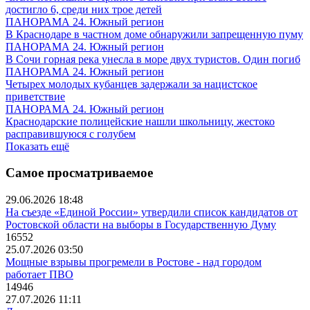
достигло 6, среди них трое детей
ПАНОРАМА 24. Южный регион
В Краснодаре в частном доме обнаружили запрещенную пуму
ПАНОРАМА 24. Южный регион
В Сочи горная река унесла в море двух туристов. Один погиб
ПАНОРАМА 24. Южный регион
Четырех молодых кубанцев задержали за нацистское
приветствие
ПАНОРАМА 24. Южный регион
Краснодарские полицейские нашли школьницу, жестоко
расправившуюся с голубем
Показать ещё
Самое просматриваемое
29.06.2026 18:48
На съезде «Единой России» утвердили список кандидатов от
Ростовской области на выборы в Государственную Думу
16552
25.07.2026 03:50
Мощные взрывы прогремели в Ростове - над городом
работает ПВО
14946
27.07.2026 11:11