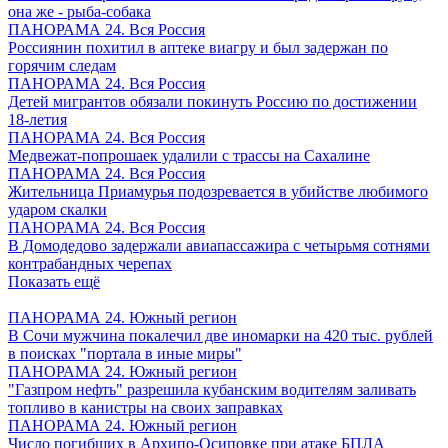
она же - рыба-собака
ПАНОРАМА 24. Вся Россия
Россиянин похитил в аптеке виагру и был задержан по
горячим следам
ПАНОРАМА 24. Вся Россия
Детей мигрантов обязали покинуть Россию по достижении
18-летия
ПАНОРАМА 24. Вся Россия
Медвежат-попрошаек удалили с трассы на Сахалине
ПАНОРАМА 24. Вся Россия
Жительница Приамурья подозревается в убийстве любимого
ударом скалки
ПАНОРАМА 24. Вся Россия
В Домодедово задержали авиапассажира с четырьмя сотнями
контрабандных черепах
Показать ещё
ПАНОРАМА 24. Южный регион
В Сочи мужчина покалечил две иномарки на 420 тыс. рублей
в поисках "портала в иные миры"
ПАНОРАМА 24. Южный регион
"Газпром нефть" разрешила кубанским водителям заливать
топливо в канистры на своих заправках
ПАНОРАМА 24. Южный регион
Число погибших в Архипо-Осиповке при атаке БПЛА