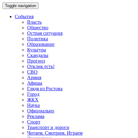
Toggle navigation
События
Власть
Общество
Острая ситуация
Политика
Образование
Культура
Скандалы
Прогноз
Отклик есть!
СВО
Армия
Афиша
Глядя из Ростова
Город
ЖКХ
Наука
Официально
Реклама
Спорт
Транспорт и дороги
Читаем. Смотрим. Играем