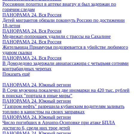
Россиянин похитил в аптеке виагру и был задержан по
горячим следам
ПАНОРАМА 24. Вся Россия
Детей мигрантов обязали покинуть Россию по достижении
18-летия
ПАНОРАМА 24. Вся Россия
Медвежат-попрошаек удалили с трассы на Сахалине
ПАНОРАМА 24. Вся Россия
Жительница Приамурья подозревается в убийстве любимого
ударом скалки
ПАНОРАМА 24. Вся Россия
В Домодедово задержали авиапассажира с четырьмя сотнями
контрабандных черепах
Показать ещё
ПАНОРАМА 24. Южный регион
В Сочи мужчина покалечил две иномарки на 420 тыс. рублей
в поисках "портала в иные миры"
ПАНОРАМА 24. Южный регион
"Газпром нефть" разрешила кубанским водителям заливать
топливо в канистры на своих заправках
ПАНОРАМА 24. Южный регион
Число погибших в Архипо-Осиповке при атаке БПЛА
достигло 6, среди них трое детей
ПАНОРАМА 24. Южный регион