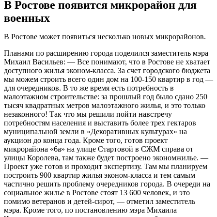
В Ростове появится микрорайон для
военных
В Ростове может появиться несколько новых микрорайонов.
Планами по расширению города поделился заместитель мэра
Михаил Васильев: — Все понимают, что в Ростове не хватает
доступного жилья эконом-класса. За счет городского бюджета
мы можем строить всего один дом на 100-150 квартир в год —
для очередников. В то же время есть потребность в
малоэтажном строительстве: за прошлый год было сдано 250
тысяч квадратных метров малоэтажного жилья, и это только
незаконного! Так что мы решили пойти навстречу
потребностям населения и выставить более трех гектаров
муниципальной земли в «Декоративных культурах» на
аукцион до конца года. Кроме того, готов проект
микрорайона «6а» на улице Стартовой в СЖМ справа от
улицы Королева, там также будет построено экономжилье. —
Проект уже готов и проходит экспертизу. Там мы планируем
построить 900 квартир жилья эконом-класса и тем самым
частично решить проблему очередников города. В очереди на
социальное жилье в Ростове стоят 13 600 человек, и это
помимо ветеранов и детей-сирот, — отметил заместитель
мэра. Кроме того, по постановлению мэра Михаила