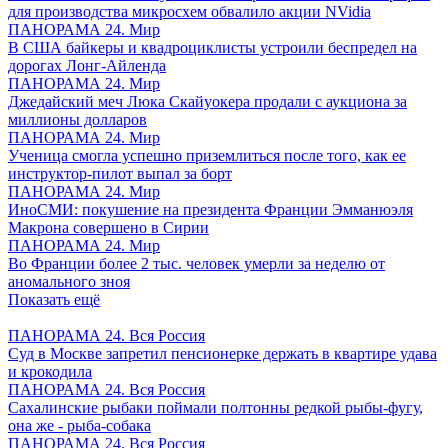
для производства микросхем обвалило акции NVidia
ПАНОРАМА 24. Мир
В США байкеры и квадроциклисты устроили беспредел на
дорогах Лонг-Айленда
ПАНОРАМА 24. Мир
Джедайский меч Люка Скайуокера продали с аукциона за
миллионы долларов
ПАНОРАМА 24. Мир
Ученица смогла успешно приземлиться после того, как ее
инструктор-пилот выпал за борт
ПАНОРАМА 24. Мир
ИноСМИ: покушение на президента Франции Эмманюэля
Макрона совершено в Сирии
ПАНОРАМА 24. Мир
Во Франции более 2 тыс. человек умерли за неделю от
аномального зноя
Показать ещё
ПАНОРАМА 24. Вся Россия
Суд в Москве запретил пенсионерке держать в квартире удава
и крокодила
ПАНОРАМА 24. Вся Россия
Сахалинские рыбаки поймали полтонны редкой рыбы-фугу,
она же - рыба-собака
ПАНОРАМА 24. Вся Россия