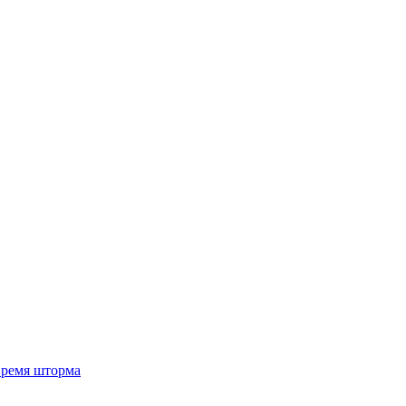
 время шторма