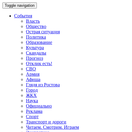
Toggle navigation
События
Власть
Общество
Острая ситуация
Политика
Образование
Культура
Скандалы
Прогноз
Отклик есть!
СВО
Армия
Афиша
Глядя из Ростова
Город
ЖКХ
Наука
Официально
Реклама
Спорт
Транспорт и дороги
Читаем. Смотрим. Играем