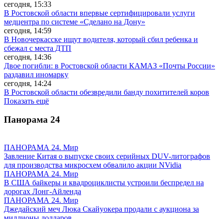
сегодня, 15:33
В Ростовской области впервые сертифицировали услуги
медцентра по системе «Сделано на Дону»
сегодня, 14:59
В Новочеркасске ищут водителя, который сбил ребенка и
сбежал с места ДТП
сегодня, 14:36
Двое погибли: в Ростовской области КАМАЗ «Почты России»
раздавил иномарку
сегодня, 14:24
В Ростовской области обезвредили банду похитителей коров
Показать ещё
Панорама
24
ПАНОРАМА 24. Мир
Завление Китая о выпуске своих серийных DUV-литографов
для производства микросхем обвалило акции NVidia
ПАНОРАМА 24. Мир
В США байкеры и квадроциклисты устроили беспредел на
дорогах Лонг-Айленда
ПАНОРАМА 24. Мир
Джедайский меч Люка Скайуокера продали с аукциона за
миллионы долларов