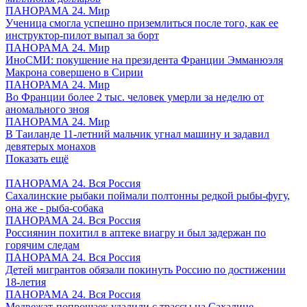
ПАНОРАМА 24. Мир
Ученица смогла успешно приземлиться после того, как ее
инструктор-пилот выпал за борт
ПАНОРАМА 24. Мир
ИноСМИ: покушение на президента Франции Эмманюэля
Макрона совершено в Сирии
ПАНОРАМА 24. Мир
Во Франции более 2 тыс. человек умерли за неделю от
аномального зноя
ПАНОРАМА 24. Мир
В Таиланде 11-летний мальчик угнал машину и задавил
девятерых монахов
Показать ещё
ПАНОРАМА 24. Вся Россия
Сахалинские рыбаки поймали полтонны редкой рыбы-фугу,
она же - рыба-собака
ПАНОРАМА 24. Вся Россия
Россиянин похитил в аптеке виагру и был задержан по
горячим следам
ПАНОРАМА 24. Вся Россия
Детей мигрантов обязали покинуть Россию по достижении
18-летия
ПАНОРАМА 24. Вся Россия
Медвежат-попрошаек удалили с трассы на Сахалине