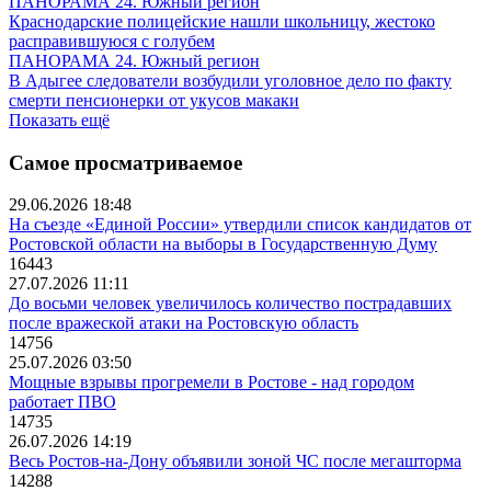
ПАНОРАМА 24. Южный регион
Краснодарские полицейские нашли школьницу, жестоко
расправившуюся с голубем
ПАНОРАМА 24. Южный регион
В Адыгее следователи возбудили уголовное дело по факту
смерти пенсионерки от укусов макаки
Показать ещё
Самое просматриваемое
29.06.2026 18:48
На съезде «Единой России» утвердили список кандидатов от
Ростовской области на выборы в Государственную Думу
16443
27.07.2026 11:11
До восьми человек увеличилось количество пострадавших
после вражеской атаки на Ростовскую область
14756
25.07.2026 03:50
Мощные взрывы прогремели в Ростове - над городом
работает ПВО
14735
26.07.2026 14:19
Весь Ростов-на-Дону объявили зоной ЧС после мегашторма
14288