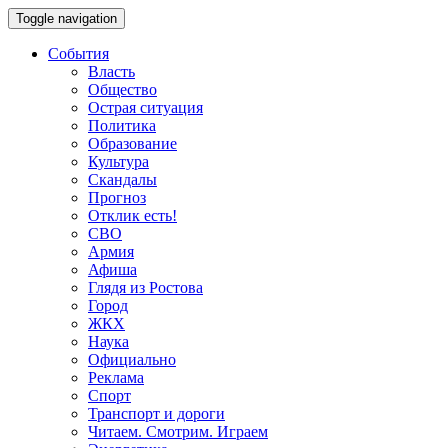
Toggle navigation
События
Власть
Общество
Острая ситуация
Политика
Образование
Культура
Скандалы
Прогноз
Отклик есть!
СВО
Армия
Афиша
Глядя из Ростова
Город
ЖКХ
Наука
Официально
Реклама
Спорт
Транспорт и дороги
Читаем. Смотрим. Играем