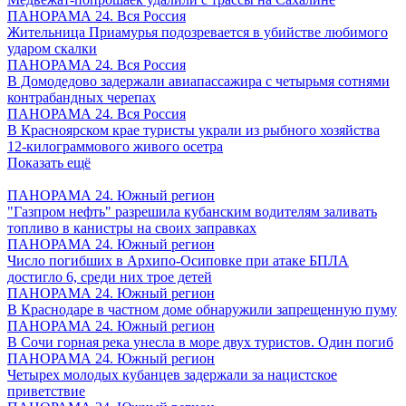
ПАНОРАМА 24. Вся Россия
Жительница Приамурья подозревается в убийстве любимого
ударом скалки
ПАНОРАМА 24. Вся Россия
В Домодедово задержали авиапассажира с четырьмя сотнями
контрабандных черепах
ПАНОРАМА 24. Вся Россия
В Красноярском крае туристы украли из рыбного хозяйства
12-килограммового живого осетра
Показать ещё
ПАНОРАМА 24. Южный регион
"Газпром нефть" разрешила кубанским водителям заливать
топливо в канистры на своих заправках
ПАНОРАМА 24. Южный регион
Число погибших в Архипо-Осиповке при атаке БПЛА
достигло 6, среди них трое детей
ПАНОРАМА 24. Южный регион
В Краснодаре в частном доме обнаружили запрещенную пуму
ПАНОРАМА 24. Южный регион
В Сочи горная река унесла в море двух туристов. Один погиб
ПАНОРАМА 24. Южный регион
Четырех молодых кубанцев задержали за нацистское
приветствие