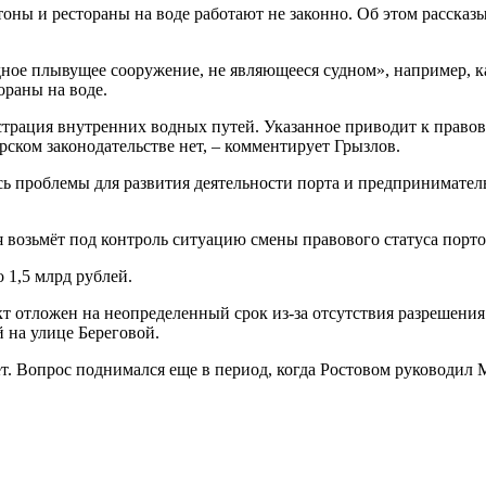
нтоны и рестораны на воде работают не законно. Об этом рассказы
дное плывущее сооружение, не являющееся судном», например, к
ораны на воде.
трация внутренних водных путей. Указанное приводит к правовом
рском законодательстве нет, – комментирует Грызлов.
ись проблемы для развития деятельности порта и предпринимател
я возьмёт под контроль ситуацию смены правового статуса порто
 1,5 млрд рублей.
ект отложен на неопределенный срок из-за отсутствия разрешения
 на улице Береговой.
лет. Вопрос поднимался еще в период, когда Ростовом руководи