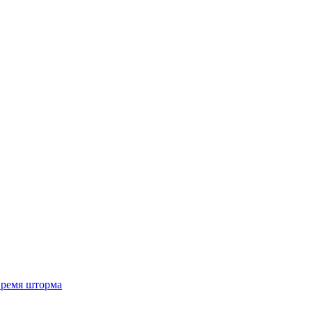
 время шторма