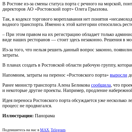
В Ростове из-за смены статуса порта с речного на морской, по
директоров АО «Ростовский порт» Олега Грызлова.
Так, в кодексе торгового мореплавания нет понятия «несамохо
водного транспорта. Именно к этой категории относились рест
– При этом правом на их регистрацию обладает только админис
виде наших ресторанов — стоит здесь незаконно. Решения в мо
Из-за того, что нельзя решить данный вопрос законно, появил
затраты.
В планах создать в Ростовской области рабочую группу, котора
Напомним, затраты на перенос «Ростовского порта»
выросли
до
Ранее министр транспорта Алена Беликова
сообщила
, что про
и некоторые другие проекты. Например, продление набережной
Идея переноса Ростовского порта обсуждается уже несколько 
процесс не продвигался.
Иллюстрация:
Панорама
Подпишитесь на нас в
MAX
,
Telegram
.