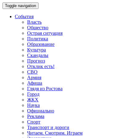
Toggle navigation
События
Власть
Общество
Острая ситуация
Политика
Образование
Культура
Скандалы
Прогноз
Отклик есть!
СВО
Армия
Афиша
Глядя из Ростова
Город
ЖКХ
Наука
Официально
Реклама
Спорт
Транспорт и дороги
Читаем. Смотрим. Играем