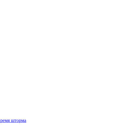
 время шторма