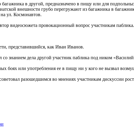
о багажника в другой, предназначено в пищу или для подпольны
азиатской внешности грубо перегружают из багажника в багажн
на ул. Космонавтов.
 автор видеосюжета провокационный вопрос участникам паблика
сети, представившийся, как Иван Иванов.
л со знанием дела другой участник паблика под ником «Василий
х боях или употребления ее в пищу ни у кого не вызвал возмуще
советовал разошедшимся во мнениях участникам дискуссии рост
ои