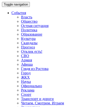
Toggle navigation
События
Власть
Общество
Острая ситуация
Политика
Образование
Культура
Скандалы
Прогноз
Отклик есть!
СВО
Армия
Афиша
Глядя из Ростова
Город
ЖКХ
Наука
Официально
Реклама
Спорт
Транспорт и дороги
Читаем. Смотрим. Играем