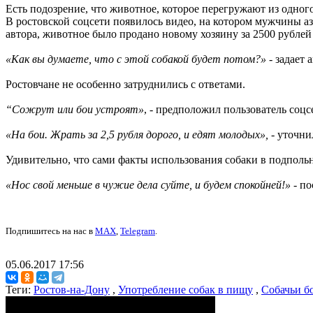
Есть подозрение, что животное, которое перегружают из одног
В ростовской соцсети появилось видео, на котором мужчины 
автора, животное было продано новому хозяину за 2500 рублей 
«Как вы думаете, что с этой собакой будет потом?»
- задает
Ростовчане не особенно затруднились с ответами.
“Сожрут или бои устроят»
, - предположил пользователь соц
«На бои. Жрать за 2,5 рубля дорого, и едят молодых»,
- уточни
Удивительно, что сами факты использования собаки в подпольны
«Нос свой меньше в чужие дела суйте, и будем спокойней!»
- по
Подпишитесь на нас в
MAX
,
Telegram
.
05.06.2017 17:56
Теги:
Ростов-на-Дону
,
Употребление собак в пищу
,
Собачьи б