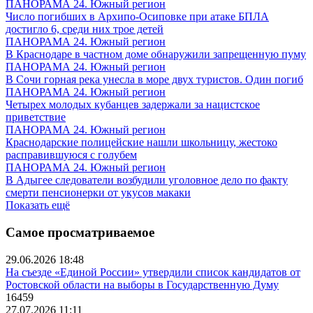
ПАНОРАМА 24. Южный регион
Число погибших в Архипо-Осиповке при атаке БПЛА
достигло 6, среди них трое детей
ПАНОРАМА 24. Южный регион
В Краснодаре в частном доме обнаружили запрещенную пуму
ПАНОРАМА 24. Южный регион
В Сочи горная река унесла в море двух туристов. Один погиб
ПАНОРАМА 24. Южный регион
Четырех молодых кубанцев задержали за нацистское
приветствие
ПАНОРАМА 24. Южный регион
Краснодарские полицейские нашли школьницу, жестоко
расправившуюся с голубем
ПАНОРАМА 24. Южный регион
В Адыгее следователи возбудили уголовное дело по факту
смерти пенсионерки от укусов макаки
Показать ещё
Самое просматриваемое
29.06.2026 18:48
На съезде «Единой России» утвердили список кандидатов от
Ростовской области на выборы в Государственную Думу
16459
27.07.2026 11:11