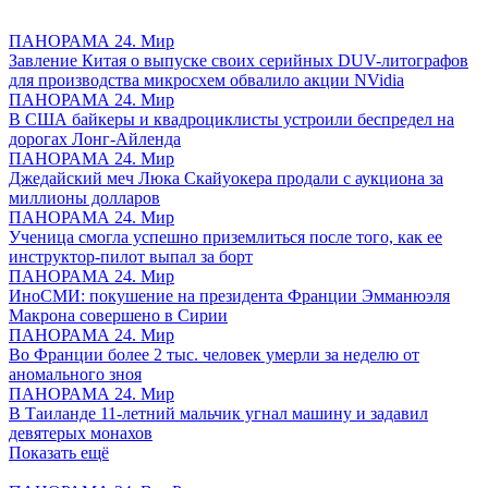
ПАНОРАМА 24. Мир
Завление Китая о выпуске своих серийных DUV-литографов
для производства микросхем обвалило акции NVidia
ПАНОРАМА 24. Мир
В США байкеры и квадроциклисты устроили беспредел на
дорогах Лонг-Айленда
ПАНОРАМА 24. Мир
Джедайский меч Люка Скайуокера продали с аукциона за
миллионы долларов
ПАНОРАМА 24. Мир
Ученица смогла успешно приземлиться после того, как ее
инструктор-пилот выпал за борт
ПАНОРАМА 24. Мир
ИноСМИ: покушение на президента Франции Эмманюэля
Макрона совершено в Сирии
ПАНОРАМА 24. Мир
Во Франции более 2 тыс. человек умерли за неделю от
аномального зноя
ПАНОРАМА 24. Мир
В Таиланде 11-летний мальчик угнал машину и задавил
девятерых монахов
Показать ещё