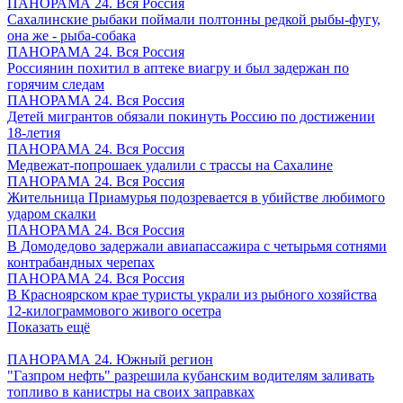
ПАНОРАМА 24. Вся Россия
Сахалинские рыбаки поймали полтонны редкой рыбы-фугу,
она же - рыба-собака
ПАНОРАМА 24. Вся Россия
Россиянин похитил в аптеке виагру и был задержан по
горячим следам
ПАНОРАМА 24. Вся Россия
Детей мигрантов обязали покинуть Россию по достижении
18-летия
ПАНОРАМА 24. Вся Россия
Медвежат-попрошаек удалили с трассы на Сахалине
ПАНОРАМА 24. Вся Россия
Жительница Приамурья подозревается в убийстве любимого
ударом скалки
ПАНОРАМА 24. Вся Россия
В Домодедово задержали авиапассажира с четырьмя сотнями
контрабандных черепах
ПАНОРАМА 24. Вся Россия
В Красноярском крае туристы украли из рыбного хозяйства
12-килограммового живого осетра
Показать ещё
ПАНОРАМА 24. Южный регион
"Газпром нефть" разрешила кубанским водителям заливать
топливо в канистры на своих заправках