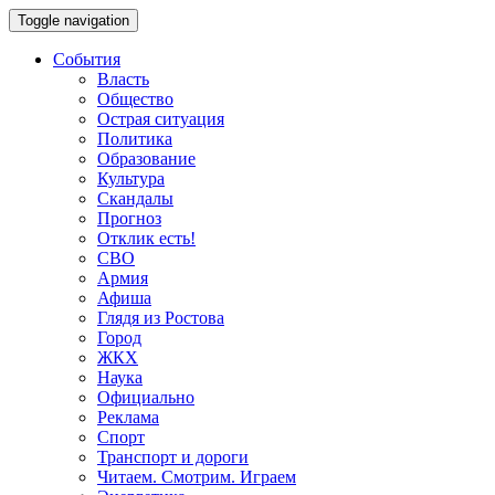
Toggle navigation
События
Власть
Общество
Острая ситуация
Политика
Образование
Культура
Скандалы
Прогноз
Отклик есть!
СВО
Армия
Афиша
Глядя из Ростова
Город
ЖКХ
Наука
Официально
Реклама
Спорт
Транспорт и дороги
Читаем. Смотрим. Играем