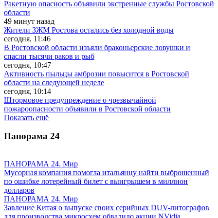
Ракетную опасность объявили экстренные службы Ростовской
области
49 минут назад
Жители ЗЖМ Ростова остались без холодной воды
сегодня, 11:46
В Ростовской области изъяли браконьерские ловушки и
спасли тысячи раков и рыб
сегодня, 10:47
Активность пыльцы амброзии повысится в Ростовской
области на следующей неделе
сегодня, 10:14
Штормовое предупреждение о чрезвычайной
пожароопасности объявили в Ростовской области
Показать ещё
Панорама
24
ПАНОРАМА 24. Мир
Мусорная компания помогла итальянцу найти выброшенный
по ошибке лотерейный билет с выигрышем в миллион
долларов
ПАНОРАМА 24. Мир
Завление Китая о выпуске своих серийных DUV-литографов
для производства микросхем обвалило акции NVidia