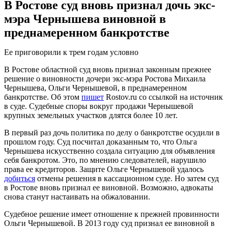
В Ростове суд вновь признал дочь экс-
мэра Чернышева виновной в
преднамеренном банкротстве
Ее приговорили к трем годам условно
В Ростове областной суд вновь признал законным прежнее
решение о виновности дочери экс-мэра Ростова Михаила
Чернышева, Ольги Чернышевой, в преднамеренном
банкротстве. Об этом
пишет
Rostov.ru со ссылкой на источник
в суде. Судебные споры вокруг продажи Чернышевой
крупных земельных участков длятся более 10 лет.
В первый раз дочь политика по делу о банкротстве осудили в
прошлом году. Суд посчитал доказанным то, что Ольга
Чернышева искусственно создала ситуацию для объявления
себя банкротом. Это, по мнению следователей, нарушило
права ее кредиторов. Защите Ольге Чернышевой удалось
добиться
отмены решения в кассационном суде. Но затем суд
в Ростове вновь признал ее виновной. Возможно, адвокаты
снова станут настаивать на обжаловании.
Судебное решение имеет отношение к прежней провинности
Ольги Чернышевой. В 2013 году суд признал ее виновной в