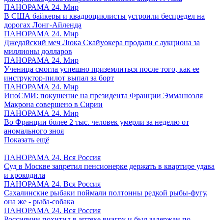
ПАНОРАМА 24. Мир
В США байкеры и квадроциклисты устроили беспредел на
дорогах Лонг-Айленда
ПАНОРАМА 24. Мир
Джедайский меч Люка Скайуокера продали с аукциона за
миллионы долларов
ПАНОРАМА 24. Мир
Ученица смогла успешно приземлиться после того, как ее
инструктор-пилот выпал за борт
ПАНОРАМА 24. Мир
ИноСМИ: покушение на президента Франции Эмманюэля
Макрона совершено в Сирии
ПАНОРАМА 24. Мир
Во Франции более 2 тыс. человек умерли за неделю от
аномального зноя
Показать ещё
ПАНОРАМА 24. Вся Россия
Суд в Москве запретил пенсионерке держать в квартире удава
и крокодила
ПАНОРАМА 24. Вся Россия
Сахалинские рыбаки поймали полтонны редкой рыбы-фугу,
она же - рыба-собака
ПАНОРАМА 24. Вся Россия
Россиянин похитил в аптеке виагру и был задержан по