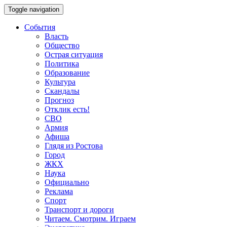
Toggle navigation
События
Власть
Общество
Острая ситуация
Политика
Образование
Культура
Скандалы
Прогноз
Отклик есть!
СВО
Армия
Афиша
Глядя из Ростова
Город
ЖКХ
Наука
Официально
Реклама
Спорт
Транспорт и дороги
Читаем. Смотрим. Играем