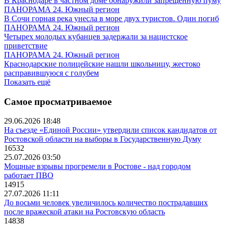
В Краснодаре в частном доме обнаружили запрещенную пуму
ПАНОРАМА 24. Южный регион
В Сочи горная река унесла в море двух туристов. Один погиб
ПАНОРАМА 24. Южный регион
Четырех молодых кубанцев задержали за нацистское
приветствие
ПАНОРАМА 24. Южный регион
Краснодарские полицейские нашли школьницу, жестоко
расправившуюся с голубем
Показать ещё
Самое просматриваемое
29.06.2026 18:48
На съезде «Единой России» утвердили список кандидатов от
Ростовской области на выборы в Государственную Думу
16532
25.07.2026 03:50
Мощные взрывы прогремели в Ростове - над городом
работает ПВО
14915
27.07.2026 11:11
До восьми человек увеличилось количество пострадавших
после вражеской атаки на Ростовскую область
14838