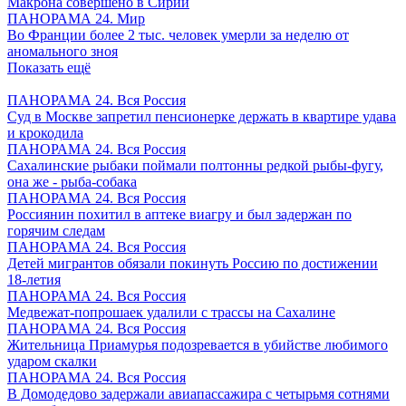
Макрона совершено в Сирии
ПАНОРАМА 24. Мир
Во Франции более 2 тыс. человек умерли за неделю от
аномального зноя
Показать ещё
ПАНОРАМА 24. Вся Россия
Суд в Москве запретил пенсионерке держать в квартире удава
и крокодила
ПАНОРАМА 24. Вся Россия
Сахалинские рыбаки поймали полтонны редкой рыбы-фугу,
она же - рыба-собака
ПАНОРАМА 24. Вся Россия
Россиянин похитил в аптеке виагру и был задержан по
горячим следам
ПАНОРАМА 24. Вся Россия
Детей мигрантов обязали покинуть Россию по достижении
18-летия
ПАНОРАМА 24. Вся Россия
Медвежат-попрошаек удалили с трассы на Сахалине
ПАНОРАМА 24. Вся Россия
Жительница Приамурья подозревается в убийстве любимого
ударом скалки
ПАНОРАМА 24. Вся Россия
В Домодедово задержали авиапассажира с четырьмя сотнями