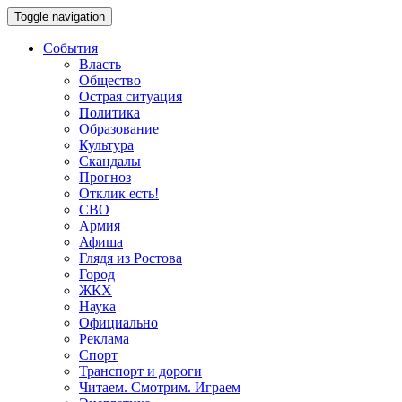
Toggle navigation
События
Власть
Общество
Острая ситуация
Политика
Образование
Культура
Скандалы
Прогноз
Отклик есть!
СВО
Армия
Афиша
Глядя из Ростова
Город
ЖКХ
Наука
Официально
Реклама
Спорт
Транспорт и дороги
Читаем. Смотрим. Играем