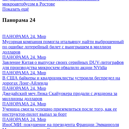
микроавтобусом в Ростове
Показать ещё
Панорама
24
ПАНОРАМА 24. Мир
Мусорная компания помогла итальянцу найти выброшенный
по ошибке лотерейный билет с выигрышем в миллион
долларов
ПАНОРАМА 24. Мир
Завление Китая о выпуске своих серийных DUV-литографов
для производства микросхем обвалило акции NVidia
ПАНОРАМА 24. Мир
В США байкеры и квадроциклисты устроили беспредел на
дорогах Лонг-Айленда
ПАНОРАМА 24. Мир
Джедайский меч Люка Скайуокера продали с аукциона за
миллионы долларов
ПАНОРАМА 24. Мир
Ученица смогла успешно приземлиться после того, как ее
инструктор-пилот выпал за борт
ПАНОРАМА 24. Мир
ИноСМИ: покушение на президента Франции Эмманюэля